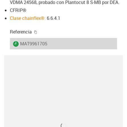
VDMA 24568, probado con Plantocut 8 S-MB por DEA.
CFRIP®
Clase chainflex®:
6.6.4.1
igus-icon-copy-clipboard
Referencia
igus-icon-lieferzeit
MAT9961705