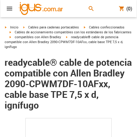
(0)
igus-icon-arrow-right
igus-icon-arrow-right
igus-icon-arrow-right
Inicio
Cables para cadenas portacables
Cables confeccionados
igus-icon-arrow-right
Cables de accionamiento compatibles con los estándares de los fabricantes
igus-icon-arrow-right
igus-icon-arrow-right
compatibles con Allen Bradley
readycable® cable de potencia
compatible con Allen Bradley 2090-CPWM7DF-10AFxx, cable base TPE 7,5 x d,
ignífugo
readycable® cable de potencia
compatible con Allen Bradley
2090-CPWM7DF-10AFxx,
cable base TPE 7,5 x d,
ignífugo