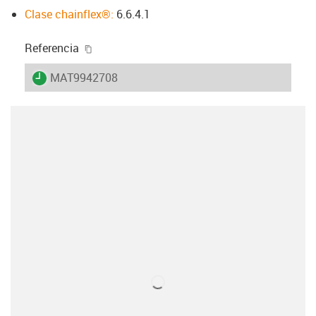
Clase chainflex®:
6.6.4.1
igus-icon-copy-clipboard
Referencia
igus-icon-lieferzeit
MAT9942708