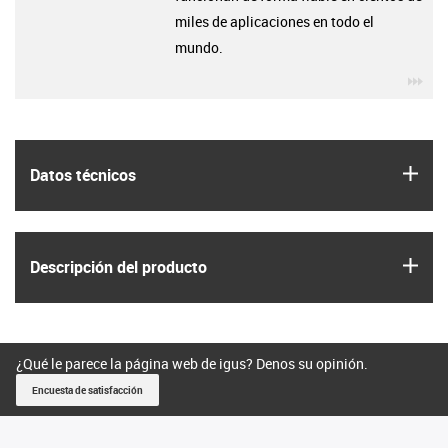
miles de aplicaciones en todo el
mundo.
igu
igus
Datos técnicos
igus
Descripción del producto
¿Qué le parece la página web de igus? Denos su opinión.
Encuesta de satisfacción