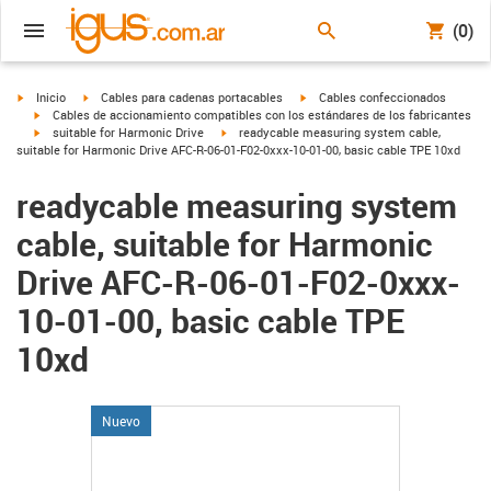
(0)
igus-icon-arrow-right
igus-icon-arrow-right
igus-icon-arrow-right
Inicio
Cables para cadenas portacables
Cables confeccionados
igus-icon-arrow-right
Cables de accionamiento compatibles con los estándares de los fabricantes
igus-icon-arrow-right
igus-icon-arrow-right
suitable for Harmonic Drive
readycable measuring system cable,
suitable for Harmonic Drive AFC-R-06-01-F02-0xxx-10-01-00, basic cable TPE 10xd
readycable measuring system
cable, suitable for Harmonic
Drive AFC-R-06-01-F02-0xxx-
10-01-00, basic cable TPE
10xd
Nuevo