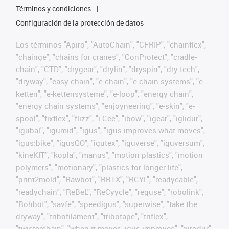
Términos y condiciones
Configuración de la protección de datos
Los términos "Apiro", "AutoChain", "CFRIP", "chainflex",
"chainge", "chains for cranes", "ConProtect", "cradle-
chain", "CTD", "drygear", "drylin", "dryspin", "dry-tech",
"dryway", "easy chain", "e-chain", "e-chain systems", "e-
ketten", "e-kettensysteme", "e-loop", "energy chain",
"energy chain systems", "enjoyneering", "e-skin", "e-
spool", "fixflex", "flizz", "i.Cee", "ibow", "igear", "iglidur",
"igubal", "igumid", "igus", "igus improves what moves",
"igus:bike", "igusGO", "igutex", "iguverse", "iguversum",
"kineKIT", "kopla", "manus", "motion plastics", "motion
polymers", "motionary", "plastics for longer life",
"print2mold", "Rawbot", "RBTX", "RCYL", "readycable",
"readychain", "ReBeL", "ReCyycle", "reguse", "robolink",
"Rohbot", "savfe", "speedigus", "superwise", "take the
dryway", "tribofilament", "tribotape", "triflex",
"twisterchain", "when it moves, igus improves", "xirodur",