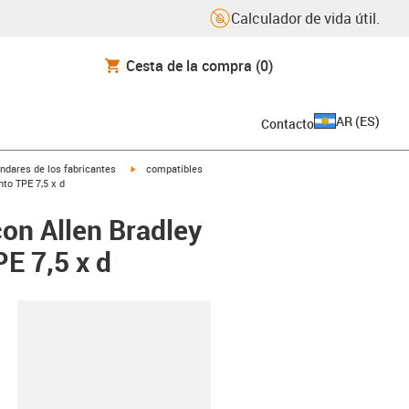
Calculador de vida útil.
Cesta de la compra
(0)
AR
(
ES
)
Contacto
igus-icon-arrow-right
ndares de los fabricantes
compatibles
to TPE 7,5 x d
on Allen Bradley
E 7,5 x d
y-clipboard