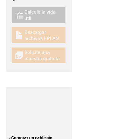
Calcule la vida
igus-icon-lebensdauerrechner
útil
Descargar
igus-icon-download-plan
archivos EPLAN
Solicite una
igus-icon-gratismuster
muestra gratuita
¿Comprar un cable sin