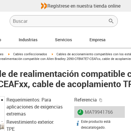
Regístrese en nuestra tienda online
o
Industrias
Servicios
Empresa
igus-icon-arrow-right
igus-icon-arrow-right
les
Cables confeccionados
Cables de accionamiento compatibles con los está
realimentación compatible con Allen Bradley 2090-CFBM7E7-CEAFxx, cable de acoplamien
e de realimentación compatible c
AFxx, cable de acoplamiento TP
igus-icon-cop
Requerimientos: Para
Referencia
aplicaciones de exigencias
igus-icon-lieferzeit
MAT9941766
extremas
Revestimiento exterior:
Este producto está
igus-icon-info
descatalogado.
TPE