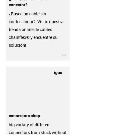
conector?
¿Busca un cable sin
confeccionar? ¡Visite nuestra
tienda online de cables
chainflex® y encuentre su
solución!
igus-icon-3arrow
igus
connectors shop
big variaty of different
connectors from stock without