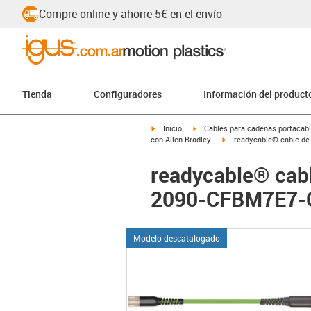
Compre online y ahorre 5€ en el envío
Tienda
Configuradores
Información del product
igus-icon-arrow-right
igus-icon-arrow-right
Inicio
Cables para cadenas portacab
igus-icon-arrow-right
con Allen Bradley
readycable® cable de 
readycable® cabl
2090-CFBM7E7-CE
Modelo descatalogado