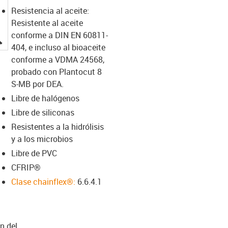
Resistencia al aceite:
Resistente al aceite
conforme a DIN EN 60811-
igus-icon-lupe
404, e incluso al bioaceite
conforme a VDMA 24568,
probado con Plantocut 8
S-MB por DEA.
Libre de halógenos
Libre de siliconas
Resistentes a la hidrólisis
y a los microbios
Libre de PVC
CFRIP®
Clase chainflex®:
6.6.4.1
n del