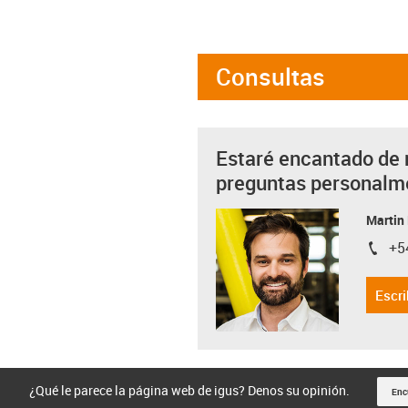
Consultas
Estaré encantado de 
preguntas personalm
Martin
+5
igus-i
Escri
¿Qué le parece la página web de igus? Denos su opinión.
Enc