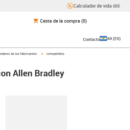
Calculador de vida útil.
Cesta de la compra
(0)
AR
(
ES
)
Contacto
igus-icon-arrow-right
ndares de los fabricantes
compatibles
on Allen Bradley
y-clipboard