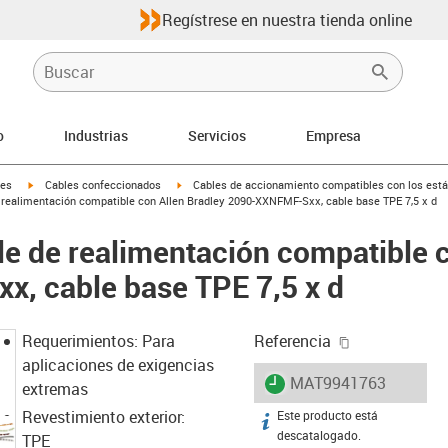
Regístrese en nuestra tienda online
o
Industrias
Servicios
Empresa
igus-icon-arrow-right
igus-icon-arrow-right
les
Cables confeccionados
Cables de accionamiento compatibles con los está
realimentación compatible con Allen Bradley 2090-XXNFMF-Sxx, cable base TPE 7,5 x d
e de realimentación compatible c
, cable base TPE 7,5 x d
igus-icon-cop
Requerimientos: Para
Referencia
aplicaciones de exigencias
igus-icon-lieferzeit
MAT9941763
extremas
Revestimiento exterior:
Este producto está
igus-icon-info
descatalogado.
TPE