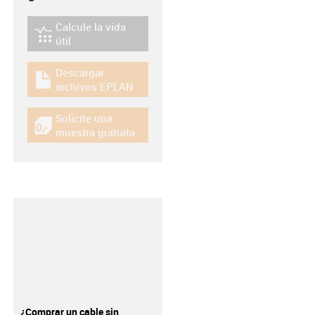
Calcule la vida
igus-icon-lebensdauerrechner
útil
Descargar
igus-icon-download-plan
archivos EPLAN
Solicite una
igus-icon-gratismuster
muestra gratuita
¿Comprar un cable sin