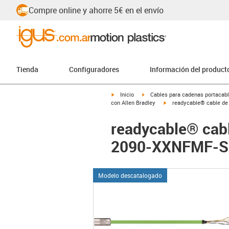
Compre online y ahorre 5€ en el envío
Tienda
Configuradores
Información del product
igus-icon-arrow-right
igus-icon-arrow-right
Inicio
Cables para cadenas portacab
igus-icon-arrow-right
con Allen Bradley
readycable® cable de 
readycable® cabl
2090-XXNFMF-Sxx
Modelo descatalogado