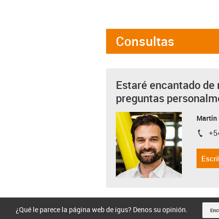
Consultas
Estaré encantado de 
preguntas personalm
Martin
+5
igus-i
Escri
¿Qué le parece la página web de igus? Denos su opinión.
Enc