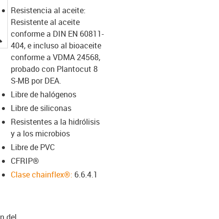
Resistencia al aceite:
Resistente al aceite
conforme a DIN EN 60811-
igus-icon-lupe
404, e incluso al bioaceite
conforme a VDMA 24568,
probado con Plantocut 8
S-MB por DEA.
Libre de halógenos
Libre de siliconas
Resistentes a la hidrólisis
y a los microbios
Libre de PVC
CFRIP®
Clase chainflex®:
6.6.4.1
n del