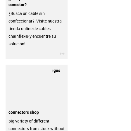
conector?
¿Busca un cable sin
confeccionar? ¡Visite nuestra
tienda online de cables
chainflex® y encuentre su
solución!
igus-icon-3arrow
igus
connectors shop
big variaty of different
connectors from stock without