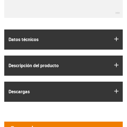
igu
igus
Datos técnicos
igus
Descripción del producto
igus
Descargas