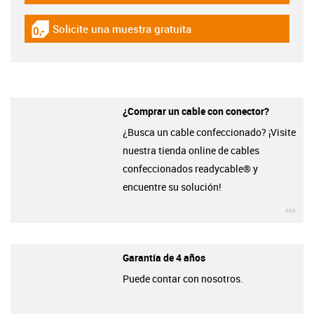
Solicite una muestra gratuita
igus-icon-gratismuster
¿Comprar un cable con conector?
¿Busca un cable confeccionado? ¡Visite
nuestra tienda online de cables
confeccionados readycable® y
encuentre su solución!
igu
Garantía de 4 años
Puede contar con nosotros.