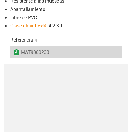
Resistente a las muescas
Apantallamiento
Libre de PVC
Clase chainflex®:
4.2.3.1
igus-icon-copy-clipboard
Referencia
igus-icon-lieferzeit
MAT9880238