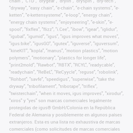
chain", "CTD", "drygear", "drylin", "dryspin", "dry-tech",
"dryway", "easy chain", "e-chain", "e-chain systems", "e-
ketten", "e-kettensysteme", "e-loop", "energy chain",
"energy chain systems", "enjoyneering", "e-skin", "e-
spool", "fixflex", "flizz", "i.Cee", "ibow", "igear", "iglidur",
"igubal", "igumid", "igus", "igus improves what moves",
"igus:bike", "igusGO", "igutex", "iguverse", "iguversum",
"kineKIT", "kopla", "manus", "motion plastics", "motion
polymers", "motionary", "plastics for longer life",
"print2mold", "Rawbot", "RBTX", "RCYL", "readycable",
"readychain", "ReBeL", "ReCyycle", "reguse", "robolink",
"Rohbot", "savfe", "speedigus", "superwise", "take the
dryway", "tribofilament", "tribotape", "triflex",
"twisterchain", "when it moves, igus improves", "xirodur",
"xiros" y "yes" son marcas comerciales legalmente
protegidas de igus® GmbH/Colonia en la República
Federal de Alemania y posiblemente en algunos países
extranjeros. Esta es una lista no exhaustiva de marcas
comerciales (como solicitudes de marcas comerciales