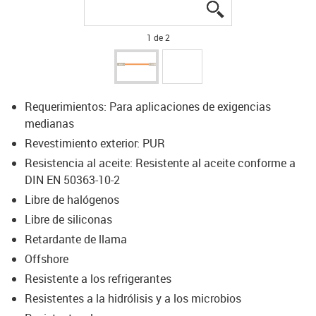
igus-icon-lupe
igus-icon-lupe
1 de 2
Requerimientos: Para aplicaciones de exigencias
medianas
Revestimiento exterior: PUR
Resistencia al aceite: Resistente al aceite conforme a
DIN EN 50363-10-2
Libre de halógenos
Libre de siliconas
Retardante de llama
Offshore
Resistente a los refrigerantes
Resistentes a la hidrólisis y a los microbios