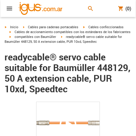
(0)
igus-icon-arrow-right
igus-icon-arrow-right
igus-icon-arrow-right
Inicio
Cables para cadenas portacables
Cables confeccionados
igus-icon-arrow-right
Cables de accionamiento compatibles con los estándares de los fabricantes
igus-icon-arrow-right
igus-icon-arrow-right
compatibles con Baumüller
readycable® servo cable suitable for
Baumüller 448129, 50 A extension cable, PUR 10xd, Speedtec
readycable® servo cable
suitable for Baumüller 448129,
50 A extension cable, PUR
10xd, Speedtec