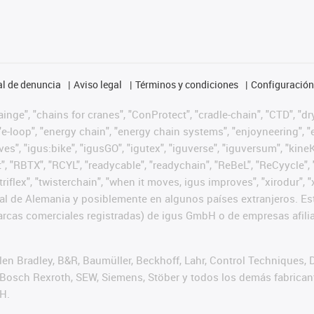
l de denuncia
Aviso legal
Términos y condiciones
Configuración 
nge", "chains for cranes", "ConProtect", "cradle-chain", "CTD", "dryg
-loop", "energy chain", "energy chain systems", "enjoyneering", "e-skin
ves", "igus:bike", "igusGO", "igutex", "iguverse", "iguversum", "kin
t", "RBTX", "RCYL", "readycable", "readychain", "ReBeL", "ReCyycle", 
 "triflex", "twisterchain", "when it moves, igus improves", "xirodur
l de Alemania y posiblemente en algunos países extranjeros. Est
cas comerciales registradas) de igus GmbH o de empresas afilia
n Bradley, B&R, Baumüller, Beckhoff, Lahr, Control Techniques,
er, Bosch Rexroth, SEW, Siemens, Stöber y todos los demás fabric
H.