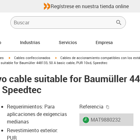
Regístrese en nuestra tienda online
o
Industrias
Servicios
Empresa
igus-icon-arrow-right
igus-icon-arrow-right
les
Cables confeccionados
Cables de accionamiento compatibles con los está
suitable for Baumüller 448133, 50 A basic cable, PUR 10xd, Speedtec
o cable suitable for Baumüller 4
, Speedtec
igus-icon-cop
Requerimientos: Para
Referencia
aplicaciones de exigencias
igus-icon-lieferzeit
MAT9880232
medianas
Revestimiento exterior:
PUR