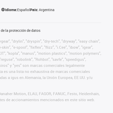
Idioma:
Español
País:
Argentina
de la protección de datos
ear", "drylin", "dryspin", "dry-tech", "dryway", "easy chain",
", "e-spool", "fixflex", "flizz", "i.Cee", "ibow", "igear",
eKIT", "kopla", "manus", "motion plastics", "motion polymers",
"reguse", "robolink", "Rohbot", "savfe", "speedigus",
", "xiros" y "yes" son marcas comerciales legalmente
a es una lista no exhaustiva de marcas comerciales
das a igus en Alemania, la Unión Europea, EE.UU. y/u
 Danaher Motion, ELAU, FAGOR, FANUC, Festo, Heidenhain,
antes de accionamientos mencionados en este sitio web.