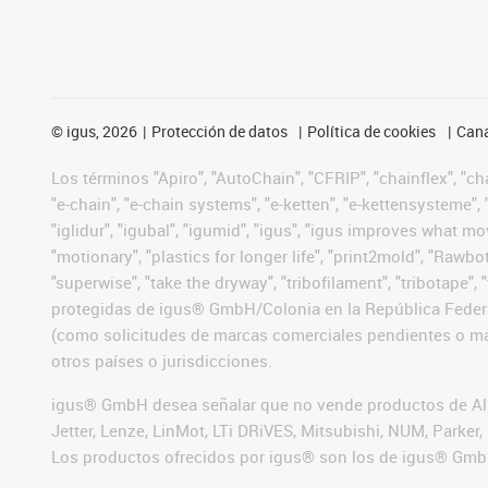
©
igus, 2026
Protección de datos
Política de cookies
Cana
Los términos "Apiro", "AutoChain", "CFRIP", "chainflex", "chai
"e-chain", "e-chain systems", "e-ketten", "e-kettensysteme", "e
"iglidur", "igubal", "igumid", "igus", "igus improves what mo
"motionary", "plastics for longer life", "print2mold", "Rawbo
"superwise", "take the dryway", "tribofilament", "tribotape",
protegidas de igus® GmbH/Colonia en la República Federa
(como solicitudes de marcas comerciales pendientes o mar
otros países o jurisdicciones.
igus® GmbH desea señalar que no vende productos de Alle
Jetter, Lenze, LinMot, LTi DRiVES, Mitsubishi, NUM, Park
Los productos ofrecidos por igus® son los de igus® Gmb