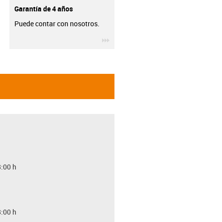
Garantía de 4 años
Puede contar con nosotros.
igus-icon-3arrow
8:00 h
8:00 h