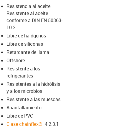
-icon-lupe
-icon-lupe
Resistencia al aceite:
Resistente al aceite
conforme a DIN EN 50363-
10-2
Libre de halógenos
Libre de siliconas
Retardante de llama
Offshore
Resistente a los
refrigerantes
Resistentes a la hidrólisis
y a los microbios
Resistente a las muescas
Apantallamiento
Libre de PVC
Clase chainflex®:
4.2.3.1