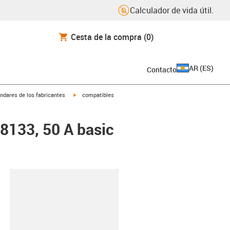
Calculador de vida útil.
Cesta de la compra
(0)
AR
(
ES
)
Contacto
igus-icon-arrow-right
ndares de los fabricantes
compatibles
48133, 50 A basic
y-clipboard