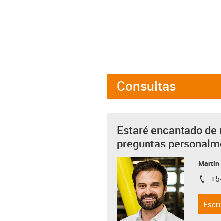
Consultas
Estaré encantado de 
preguntas personalm
Martin
+5
igus-i
Escri