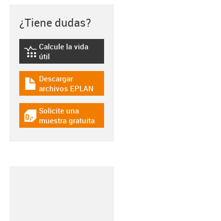
¿Tiene dudas?
Calcule la vida
igus-icon-lebensdauerrechner
útil
Descargar
igus-icon-download-plan
archivos EPLAN
Solicite una
igus-icon-gratismuster
muestra gratuita