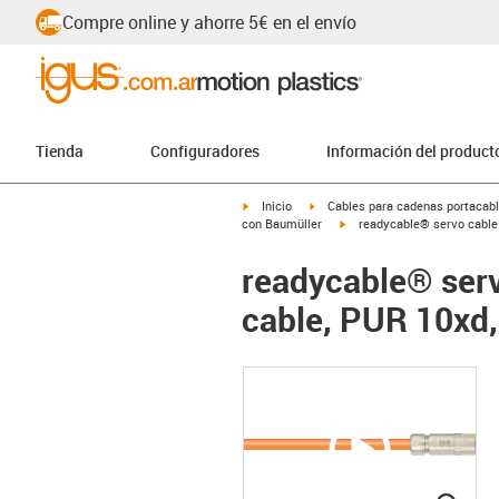
Compre online y ahorre 5€ en el envío
Tienda
Configuradores
Información del product
igus-icon-arrow-right
igus-icon-arrow-right
Inicio
Cables para cadenas portacab
igus-icon-arrow-right
con Baumüller
readycable® servo cable 
readycable® serv
cable, PUR 10xd