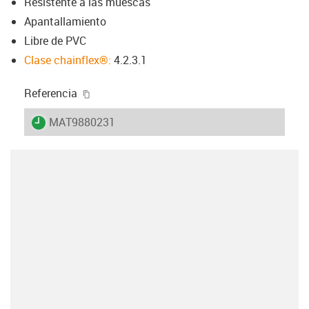
Resistente a las muescas
Apantallamiento
Libre de PVC
Clase chainflex®:
4.2.3.1
igus-icon-copy-clipboard
Referencia
igus-icon-lieferzeit
MAT9880231