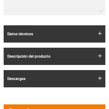
igu
igus
Datos técnicos
igus
Descripción del producto
igus
Descargas