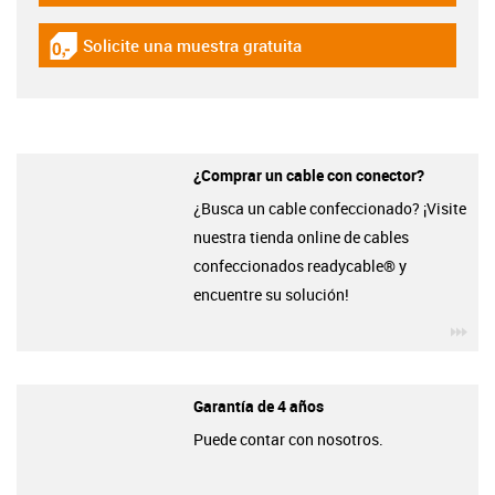
Solicite una muestra gratuita
igus-icon-gratismuster
¿Comprar un cable con conector?
¿Busca un cable confeccionado? ¡Visite
nuestra tienda online de cables
confeccionados readycable® y
encuentre su solución!
igu
Garantía de 4 años
Puede contar con nosotros.