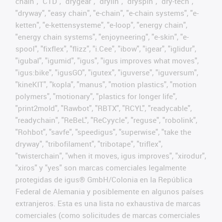
chain", "CTD", "drygear", "drylin", "dryspin", "dry-tech",
"dryway", "easy chain", "e-chain", "e-chain systems", "e-
ketten", "e-kettensysteme", "e-loop", "energy chain",
"energy chain systems", "enjoyneering", "e-skin", "e-
spool", "fixflex", "flizz", "i.Cee", "ibow", "igear", "iglidur",
"igubal", "igumid", "igus", "igus improves what moves",
"igus:bike", "igusGO", "igutex", "iguverse", "iguversum",
"kineKIT", "kopla", "manus", "motion plastics", "motion
polymers", "motionary", "plastics for longer life",
"print2mold", "Rawbot", "RBTX", "RCYL", "readycable",
"readychain", "ReBeL", "ReCyycle", "reguse", "robolink",
"Rohbot", "savfe", "speedigus", "superwise", "take the
dryway", "tribofilament", "tribotape", "triflex",
"twisterchain", "when it moves, igus improves", "xirodur",
"xiros" y "yes" son marcas comerciales legalmente
protegidas de igus® GmbH/Colonia en la República
Federal de Alemania y posiblemente en algunos países
extranjeros. Esta es una lista no exhaustiva de marcas
comerciales (como solicitudes de marcas comerciales