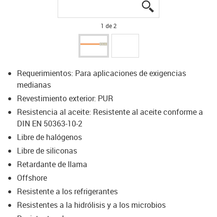
igus-icon-lupe
igus-icon-lupe
1 de 2
Requerimientos: Para aplicaciones de exigencias
medianas
Revestimiento exterior: PUR
Resistencia al aceite: Resistente al aceite conforme a
DIN EN 50363-10-2
Libre de halógenos
Libre de siliconas
Retardante de llama
Offshore
Resistente a los refrigerantes
Resistentes a la hidrólisis y a los microbios