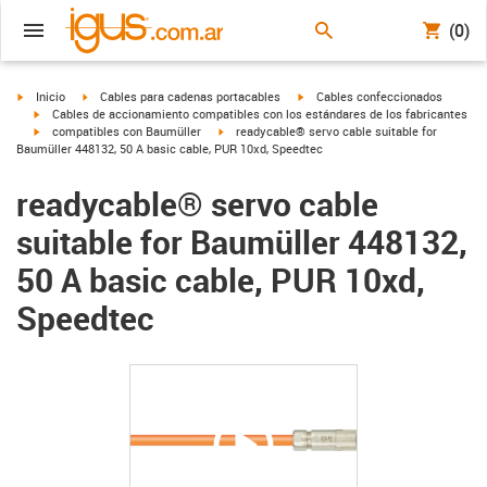
(0)
igus-icon-arrow-right
igus-icon-arrow-right
igus-icon-arrow-right
Inicio
Cables para cadenas portacables
Cables confeccionados
igus-icon-arrow-right
Cables de accionamiento compatibles con los estándares de los fabricantes
igus-icon-arrow-right
igus-icon-arrow-right
compatibles con Baumüller
readycable® servo cable suitable for
Baumüller 448132, 50 A basic cable, PUR 10xd, Speedtec
readycable® servo cable
suitable for Baumüller 448132,
50 A basic cable, PUR 10xd,
Speedtec