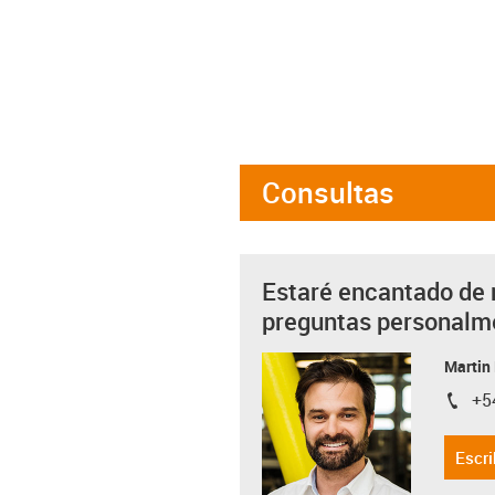
Consultas
Estaré encantado de 
preguntas personalm
Martin
+5
igus-i
Escri