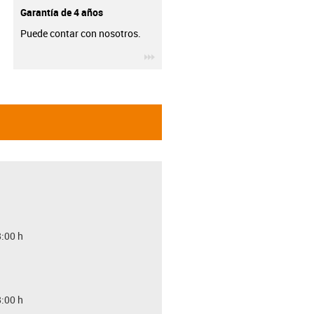
Garantía de 4 años
Puede contar con nosotros.
igus-icon-3arrow
8:00 h
8:00 h