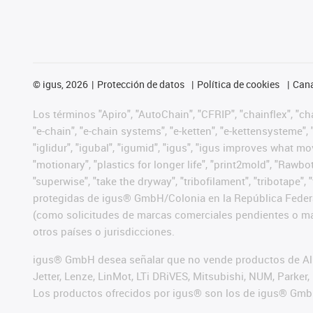
©
igus, 2026
Protección de datos
Política de cookies
Cana
Los términos "Apiro", "AutoChain", "CFRIP", "chainflex", "chai
"e-chain", "e-chain systems", "e-ketten", "e-kettensysteme", "e
"iglidur", "igubal", "igumid", "igus", "igus improves what mo
"motionary", "plastics for longer life", "print2mold", "Rawbo
"superwise", "take the dryway", "tribofilament", "tribotape",
protegidas de igus® GmbH/Colonia en la República Federa
(como solicitudes de marcas comerciales pendientes o mar
otros países o jurisdicciones.
igus® GmbH desea señalar que no vende productos de Alle
Jetter, Lenze, LinMot, LTi DRiVES, Mitsubishi, NUM, Park
Los productos ofrecidos por igus® son los de igus® Gmb