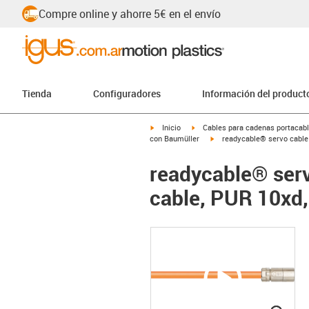
Compre online y ahorre 5€ en el envío
Tienda
Configuradores
Información del product
igus-icon-arrow-right
igus-icon-arrow-right
Inicio
Cables para cadenas portacab
igus-icon-arrow-right
con Baumüller
readycable® servo cable 
readycable® serv
cable, PUR 10xd