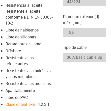
-icon-lupe
-icon-lupe
Resistencia al aceite:
Resistente al aceite
Diámetro exterior (d)
conforme a DIN EN 50363-
máx. [mm]
10-2
Libre de halógenos
Libre de siliconas
Retardante de llama
Tipo de cable
Offshore
Resistente a los
refrigerantes
Resistentes a la hidrólisis
y a los microbios
Resistente a las muescas
Apantallamiento
Libre de PVC
Clase chainflex®:
4.2.3.1