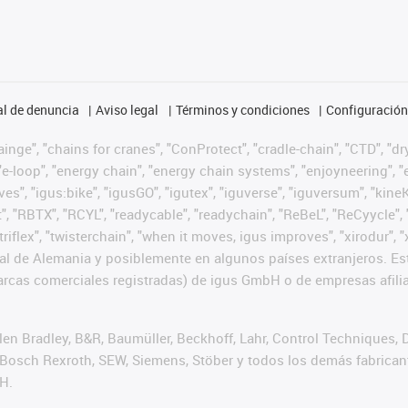
l de denuncia
Aviso legal
Términos y condiciones
Configuración 
nge", "chains for cranes", "ConProtect", "cradle-chain", "CTD", "dryg
-loop", "energy chain", "energy chain systems", "enjoyneering", "e-skin
ves", "igus:bike", "igusGO", "igutex", "iguverse", "iguversum", "kin
t", "RBTX", "RCYL", "readycable", "readychain", "ReBeL", "ReCyycle", 
 "triflex", "twisterchain", "when it moves, igus improves", "xirodur
l de Alemania y posiblemente en algunos países extranjeros. Est
cas comerciales registradas) de igus GmbH o de empresas afilia
n Bradley, B&R, Baumüller, Beckhoff, Lahr, Control Techniques,
er, Bosch Rexroth, SEW, Siemens, Stöber y todos los demás fabric
H.