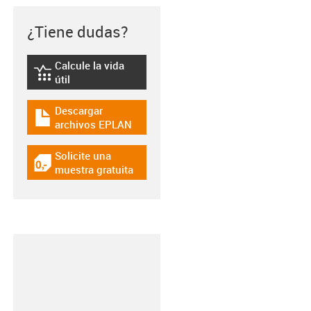
¿Tiene dudas?
Calcule la vida
igus-icon-lebensdauerrechner
útil
Descargar
igus-icon-download-plan
archivos EPLAN
Solicite una
igus-icon-gratismuster
muestra gratuita