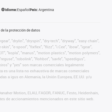
Idioma:
Español
País:
Argentina
de la protección de datos
ear", "drylin", "dryspin", "dry-tech", "dryway", "easy chain",
", "e-spool", "fixflex", "flizz", "i.Cee", "ibow", "igear",
eKIT", "kopla", "manus", "motion plastics", "motion polymers",
"reguse", "robolink", "Rohbot", "savfe", "speedigus",
", "xiros" y "yes" son marcas comerciales legalmente
a es una lista no exhaustiva de marcas comerciales
das a igus en Alemania, la Unión Europea, EE.UU. y/u
 Danaher Motion, ELAU, FAGOR, FANUC, Festo, Heidenhain,
antes de accionamientos mencionados en este sitio web.