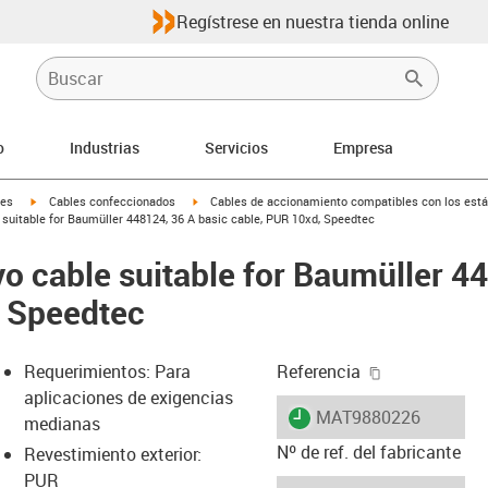
Regístrese en nuestra tienda online
o
Industrias
Servicios
Empresa
igus-icon-arrow-right
igus-icon-arrow-right
les
Cables confeccionados
Cables de accionamiento compatibles con los está
suitable for Baumüller 448124, 36 A basic cable, PUR 10xd, Speedtec
o cable suitable for Baumüller 4
, Speedtec
igus-icon-cop
Requerimientos: Para
Referencia
aplicaciones de exigencias
igus-icon-lieferzeit
MAT9880226
medianas
Nº de ref. del fabricante
Revestimiento exterior:
PUR