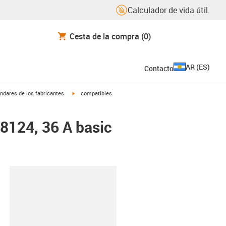
Calculador de vida útil.
Cesta de la compra
(0)
AR
(
ES
)
Contacto
igus-icon-arrow-right
ndares de los fabricantes
compatibles
48124, 36 A basic
y-clipboard