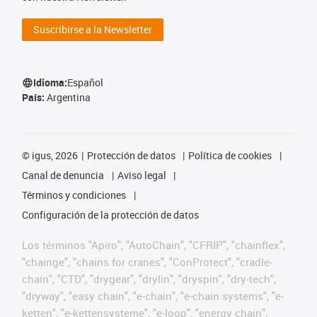
Suscribirse a la Newsletter
Idioma:
Español
País:
Argentina
©
igus, 2026
Protección de datos
Política de cookies
Canal de denuncia
Aviso legal
Términos y condiciones
Configuración de la protección de datos
Los términos "Apiro", "AutoChain", "CFRIP", "chainflex",
"chainge", "chains for cranes", "ConProtect", "cradle-
chain", "CTD", "drygear", "drylin", "dryspin", "dry-tech",
"dryway", "easy chain", "e-chain", "e-chain systems", "e-
ketten", "e-kettensysteme", "e-loop", "energy chain",