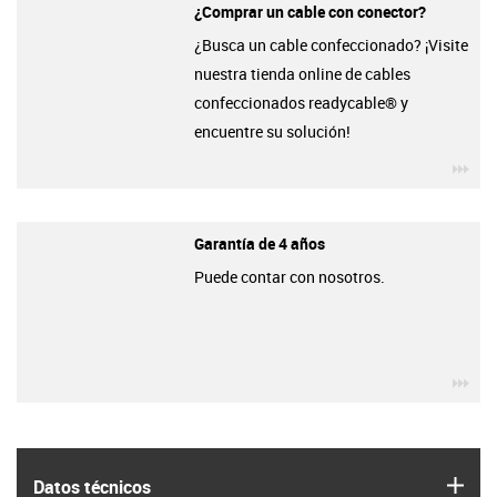
¿Comprar un cable con conector?
¿Busca un cable confeccionado? ¡Visite
nuestra tienda online de cables
confeccionados readycable® y
encuentre su solución!
igu
Garantía de 4 años
Puede contar con nosotros.
igu
igus
Datos técnicos