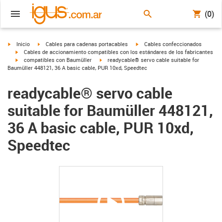
(0)
igus-icon-arrow-right
igus-icon-arrow-right
igus-icon-arrow-right
Inicio
Cables para cadenas portacables
Cables confeccionados
igus-icon-arrow-right
Cables de accionamiento compatibles con los estándares de los fabricantes
igus-icon-arrow-right
igus-icon-arrow-right
compatibles con Baumüller
readycable® servo cable suitable for
Baumüller 448121, 36 A basic cable, PUR 10xd, Speedtec
readycable® servo cable
suitable for Baumüller 448121,
36 A basic cable, PUR 10xd,
Speedtec