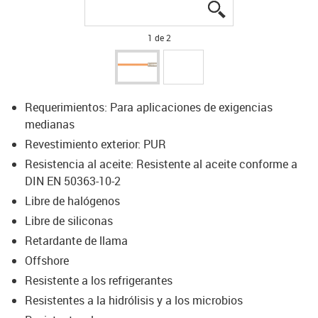
igus-icon-lupe
igus-icon-lupe
1 de 2
Requerimientos: Para aplicaciones de exigencias
medianas
Revestimiento exterior: PUR
Resistencia al aceite: Resistente al aceite conforme a
DIN EN 50363-10-2
Libre de halógenos
Libre de siliconas
Retardante de llama
Offshore
Resistente a los refrigerantes
Resistentes a la hidrólisis y a los microbios