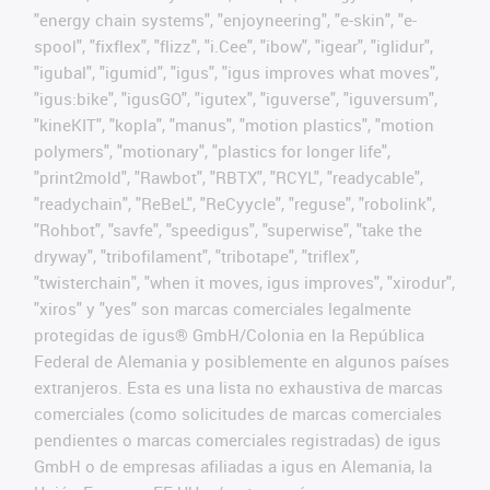
"energy chain systems", "enjoyneering", "e-skin", "e-
spool", "fixflex", "flizz", "i.Cee", "ibow", "igear", "iglidur",
"igubal", "igumid", "igus", "igus improves what moves",
"igus:bike", "igusGO", "igutex", "iguverse", "iguversum",
"kineKIT", "kopla", "manus", "motion plastics", "motion
polymers", "motionary", "plastics for longer life",
"print2mold", "Rawbot", "RBTX", "RCYL", "readycable",
"readychain", "ReBeL", "ReCyycle", "reguse", "robolink",
"Rohbot", "savfe", "speedigus", "superwise", "take the
dryway", "tribofilament", "tribotape", "triflex",
"twisterchain", "when it moves, igus improves", "xirodur",
"xiros" y "yes" son marcas comerciales legalmente
protegidas de igus® GmbH/Colonia en la República
Federal de Alemania y posiblemente en algunos países
extranjeros. Esta es una lista no exhaustiva de marcas
comerciales (como solicitudes de marcas comerciales
pendientes o marcas comerciales registradas) de igus
GmbH o de empresas afiliadas a igus en Alemania, la