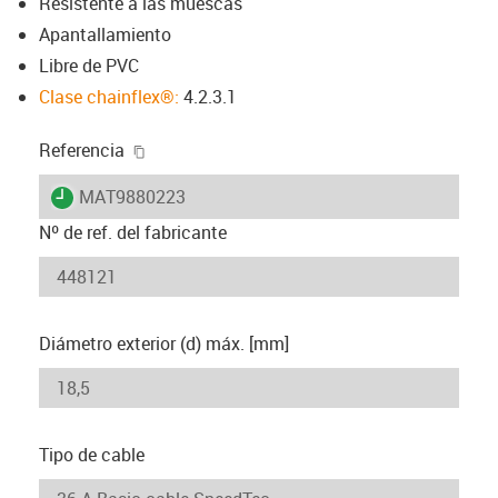
Resistente a las muescas
Apantallamiento
Libre de PVC
Clase chainflex®:
4.2.3.1
igus-icon-copy-clipboard
Referencia
igus-icon-lieferzeit
MAT9880223
Nº de ref. del fabricante
Diámetro exterior (d) máx. [mm]
Tipo de cable