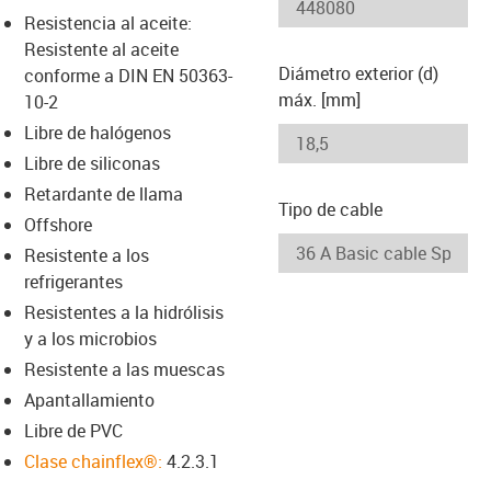
-icon-lupe
-icon-lupe
Resistencia al aceite:
Resistente al aceite
Diámetro exterior (d)
conforme a DIN EN 50363-
máx. [mm]
10-2
Libre de halógenos
Libre de siliconas
Retardante de llama
Tipo de cable
Offshore
Resistente a los
refrigerantes
Resistentes a la hidrólisis
y a los microbios
Resistente a las muescas
Apantallamiento
Libre de PVC
Clase chainflex®:
4.2.3.1