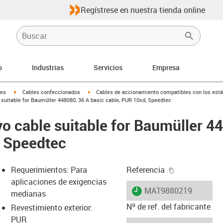
Regístrese en nuestra tienda online
o
Industrias
Servicios
Empresa
igus-icon-arrow-right
igus-icon-arrow-right
les
Cables confeccionados
Cables de accionamiento compatibles con los está
suitable for Baumüller 448080, 36 A basic cable, PUR 10xd, Speedtec
o cable suitable for Baumüller 4
, Speedtec
igus-icon-cop
Requerimientos: Para
Referencia
aplicaciones de exigencias
igus-icon-lieferzeit
MAT9880219
medianas
Nº de ref. del fabricante
Revestimiento exterior:
PUR