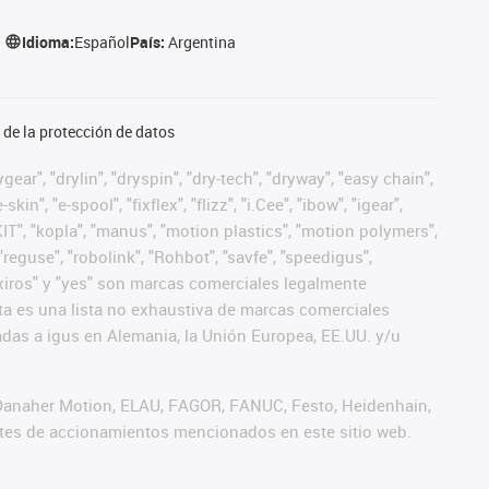
Idioma:
Español
País:
Argentina
de la protección de datos
ear", "drylin", "dryspin", "dry-tech", "dryway", "easy chain",
", "e-spool", "fixflex", "flizz", "i.Cee", "ibow", "igear",
eKIT", "kopla", "manus", "motion plastics", "motion polymers",
"reguse", "robolink", "Rohbot", "savfe", "speedigus",
", "xiros" y "yes" son marcas comerciales legalmente
a es una lista no exhaustiva de marcas comerciales
das a igus en Alemania, la Unión Europea, EE.UU. y/u
 Danaher Motion, ELAU, FAGOR, FANUC, Festo, Heidenhain,
antes de accionamientos mencionados en este sitio web.