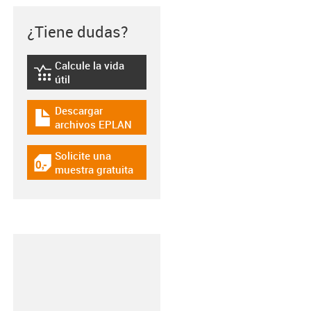
¿Tiene dudas?
Calcule la vida
igus-icon-lebensdauerrechner
útil
Descargar
igus-icon-download-plan
archivos EPLAN
Solicite una
igus-icon-gratismuster
muestra gratuita