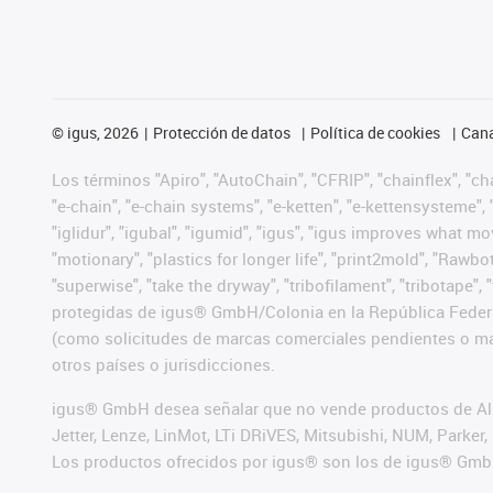
©
igus, 2026
Protección de datos
Política de cookies
Cana
Los términos "Apiro", "AutoChain", "CFRIP", "chainflex", "chai
"e-chain", "e-chain systems", "e-ketten", "e-kettensysteme", "e
"iglidur", "igubal", "igumid", "igus", "igus improves what mo
"motionary", "plastics for longer life", "print2mold", "Rawbo
"superwise", "take the dryway", "tribofilament", "tribotape",
protegidas de igus® GmbH/Colonia en la República Federa
(como solicitudes de marcas comerciales pendientes o mar
otros países o jurisdicciones.
igus® GmbH desea señalar que no vende productos de Alle
Jetter, Lenze, LinMot, LTi DRiVES, Mitsubishi, NUM, Park
Los productos ofrecidos por igus® son los de igus® Gmb