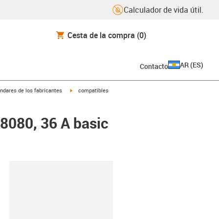
Calculador de vida útil.
Cesta de la compra
(0)
AR
(
ES
)
Contacto
igus-icon-arrow-right
ndares de los fabricantes
compatibles
48080, 36 A basic
y-clipboard