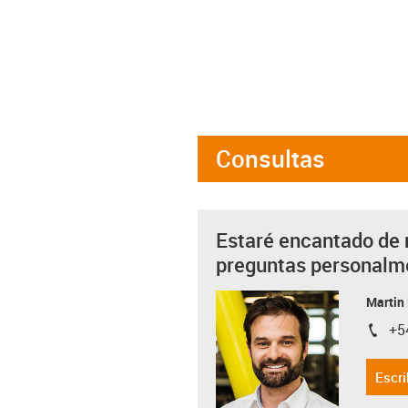
Consultas
Estaré encantado de 
preguntas personalm
Martin
+5
igus-i
Escri