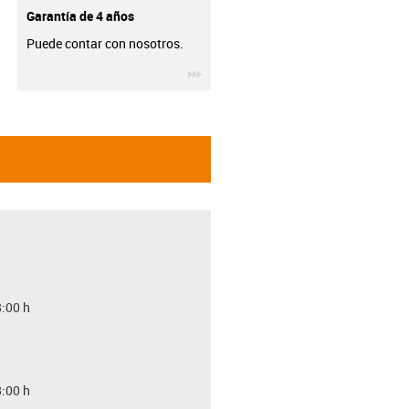
Garantía de 4 años
Puede contar con nosotros.
igus-icon-3arrow
8:00 h
8:00 h