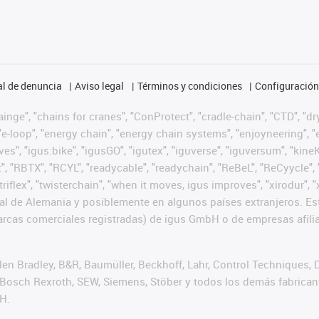
l de denuncia
Aviso legal
Términos y condiciones
Configuración 
nge", "chains for cranes", "ConProtect", "cradle-chain", "CTD", "dryg
-loop", "energy chain", "energy chain systems", "enjoyneering", "e-skin
ves", "igus:bike", "igusGO", "igutex", "iguverse", "iguversum", "kin
t", "RBTX", "RCYL", "readycable", "readychain", "ReBeL", "ReCyycle", 
 "triflex", "twisterchain", "when it moves, igus improves", "xirodur
l de Alemania y posiblemente en algunos países extranjeros. Est
cas comerciales registradas) de igus GmbH o de empresas afilia
n Bradley, B&R, Baumüller, Beckhoff, Lahr, Control Techniques,
er, Bosch Rexroth, SEW, Siemens, Stöber y todos los demás fabric
H.