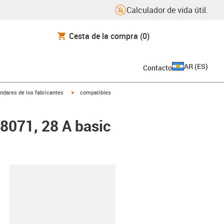
Calculador de vida útil.
Cesta de la compra
(0)
AR
(
ES
)
Contacto
igus-icon-arrow-right
ndares de los fabricantes
compatibles
48071, 28 A basic
y-clipboard