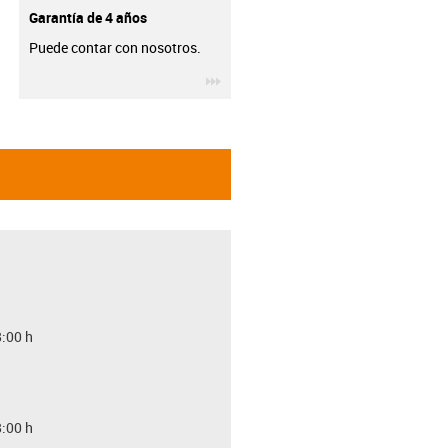
Garantía de 4 años
Puede contar con nosotros.
igus-icon-3arrow
8:00 h
8:00 h