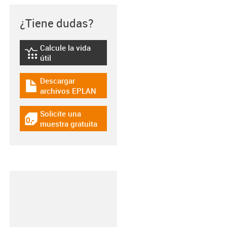
¿Tiene dudas?
Calcule la vida
igus-icon-lebensdauerrechner
útil
Descargar
igus-icon-download-plan
archivos EPLAN
Solicite una
igus-icon-gratismuster
muestra gratuita