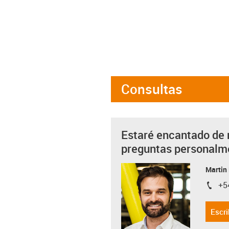
Consultas
Estaré encantado de 
preguntas personalm
Martin
+5
igus-i
Escri