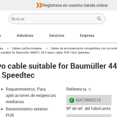
Regístrese en nuestra tienda online
o
Industrias
Servicios
Empresa
igus-icon-arrow-right
igus-icon-arrow-right
les
Cables confeccionados
Cables de accionamiento compatibles con los está
suitable for Baumüller 448071, 28 A basic cable, PUR 10xd, Speedtec
o cable suitable for Baumüller 4
, Speedtec
igus-icon-cop
Requerimientos: Para
Referencia
aplicaciones de exigencias
igus-icon-lieferzeit
MAT9880216
medianas
Nº de ref. del fabricante
Revestimiento exterior:
PUR