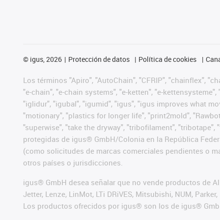
©
igus, 2026
Protección de datos
Política de cookies
Cana
Los términos "Apiro", "AutoChain", "CFRIP", "chainflex", "chai
"e-chain", "e-chain systems", "e-ketten", "e-kettensysteme", "e
"iglidur", "igubal", "igumid", "igus", "igus improves what mo
"motionary", "plastics for longer life", "print2mold", "Rawbo
"superwise", "take the dryway", "tribofilament", "tribotape",
protegidas de igus® GmbH/Colonia en la República Federa
(como solicitudes de marcas comerciales pendientes o mar
otros países o jurisdicciones.
igus® GmbH desea señalar que no vende productos de Alle
Jetter, Lenze, LinMot, LTi DRiVES, Mitsubishi, NUM, Park
Los productos ofrecidos por igus® son los de igus® Gmb