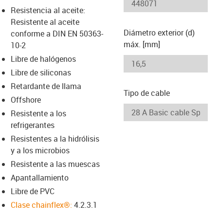
-icon-lupe
-icon-lupe
Resistencia al aceite:
Resistente al aceite
Diámetro exterior (d)
conforme a DIN EN 50363-
máx. [mm]
10-2
Libre de halógenos
Libre de siliconas
Retardante de llama
Tipo de cable
Offshore
Resistente a los
refrigerantes
Resistentes a la hidrólisis
y a los microbios
Resistente a las muescas
Apantallamiento
Libre de PVC
Clase chainflex®:
4.2.3.1