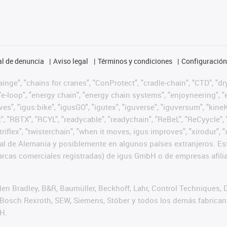
l de denuncia
Aviso legal
Términos y condiciones
Configuración 
nge", "chains for cranes", "ConProtect", "cradle-chain", "CTD", "dryg
-loop", "energy chain", "energy chain systems", "enjoyneering", "e-skin
ves", "igus:bike", "igusGO", "igutex", "iguverse", "iguversum", "kin
t", "RBTX", "RCYL", "readycable", "readychain", "ReBeL", "ReCyycle", 
 "triflex", "twisterchain", "when it moves, igus improves", "xirodur
l de Alemania y posiblemente en algunos países extranjeros. Est
cas comerciales registradas) de igus GmbH o de empresas afilia
n Bradley, B&R, Baumüller, Beckhoff, Lahr, Control Techniques,
er, Bosch Rexroth, SEW, Siemens, Stöber y todos los demás fabric
H.