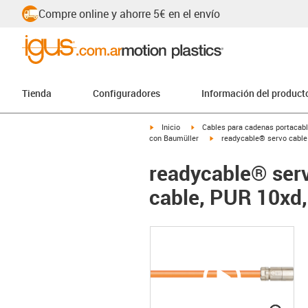
Compre online y ahorre 5€ en el envío
Tienda
Configuradores
Información del product
igus-icon-arrow-right
igus-icon-arrow-right
Inicio
Cables para cadenas portacab
igus-icon-arrow-right
con Baumüller
readycable® servo cable 
readycable® serv
cable, PUR 10xd