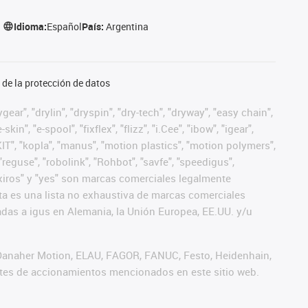
Idioma:
Español
País:
Argentina
de la protección de datos
ear", "drylin", "dryspin", "dry-tech", "dryway", "easy chain",
", "e-spool", "fixflex", "flizz", "i.Cee", "ibow", "igear",
eKIT", "kopla", "manus", "motion plastics", "motion polymers",
"reguse", "robolink", "Rohbot", "savfe", "speedigus",
", "xiros" y "yes" son marcas comerciales legalmente
a es una lista no exhaustiva de marcas comerciales
das a igus en Alemania, la Unión Europea, EE.UU. y/u
 Danaher Motion, ELAU, FAGOR, FANUC, Festo, Heidenhain,
antes de accionamientos mencionados en este sitio web.