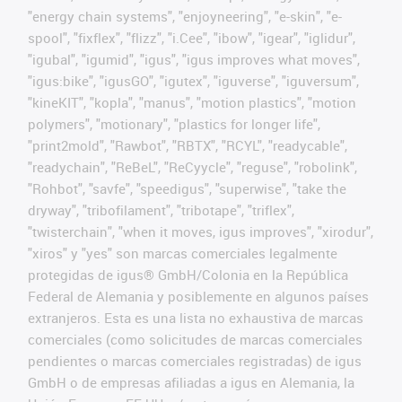
"energy chain systems", "enjoyneering", "e-skin", "e-
spool", "fixflex", "flizz", "i.Cee", "ibow", "igear", "iglidur",
"igubal", "igumid", "igus", "igus improves what moves",
"igus:bike", "igusGO", "igutex", "iguverse", "iguversum",
"kineKIT", "kopla", "manus", "motion plastics", "motion
polymers", "motionary", "plastics for longer life",
"print2mold", "Rawbot", "RBTX", "RCYL", "readycable",
"readychain", "ReBeL", "ReCyycle", "reguse", "robolink",
"Rohbot", "savfe", "speedigus", "superwise", "take the
dryway", "tribofilament", "tribotape", "triflex",
"twisterchain", "when it moves, igus improves", "xirodur",
"xiros" y "yes" son marcas comerciales legalmente
protegidas de igus® GmbH/Colonia en la República
Federal de Alemania y posiblemente en algunos países
extranjeros. Esta es una lista no exhaustiva de marcas
comerciales (como solicitudes de marcas comerciales
pendientes o marcas comerciales registradas) de igus
GmbH o de empresas afiliadas a igus en Alemania, la