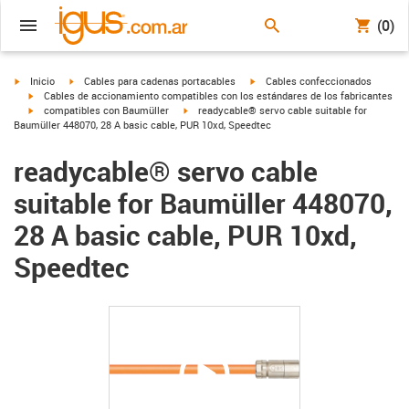
(0)
igus-icon-arrow-right
igus-icon-arrow-right
igus-icon-arrow-right
Inicio
Cables para cadenas portacables
Cables confeccionados
igus-icon-arrow-right
Cables de accionamiento compatibles con los estándares de los fabricantes
igus-icon-arrow-right
igus-icon-arrow-right
compatibles con Baumüller
readycable® servo cable suitable for
Baumüller 448070, 28 A basic cable, PUR 10xd, Speedtec
readycable® servo cable
suitable for Baumüller 448070,
28 A basic cable, PUR 10xd,
Speedtec