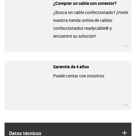
¿Comprar un cable con conector?
¿Busca un cable confeccionado? ¡Visite
nuestra tienda online de cables
confeccionados readycable® y
encuentre su solución!
igu
Garantía de 4 años
Puede contar con nosotros.
igu
igus
Datos técnicos