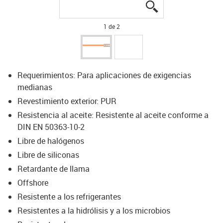
igus-icon-lupe
igus-icon-lupe
1 de 2
Requerimientos: Para aplicaciones de exigencias
medianas
Revestimiento exterior: PUR
Resistencia al aceite: Resistente al aceite conforme a
DIN EN 50363-10-2
Libre de halógenos
Libre de siliconas
Retardante de llama
Offshore
Resistente a los refrigerantes
Resistentes a la hidrólisis y a los microbios