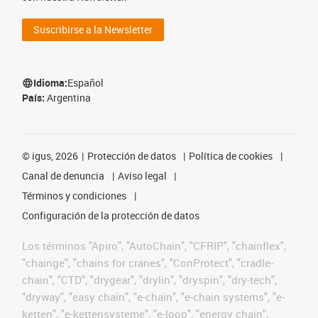
Suscribirse a la Newsletter
Idioma:
Español
País:
Argentina
©
igus, 2026
Protección de datos
Política de cookies
Canal de denuncia
Aviso legal
Términos y condiciones
Configuración de la protección de datos
Los términos "Apiro", "AutoChain", "CFRIP", "chainflex",
"chainge", "chains for cranes", "ConProtect", "cradle-
chain", "CTD", "drygear", "drylin", "dryspin", "dry-tech",
"dryway", "easy chain", "e-chain", "e-chain systems", "e-
ketten", "e-kettensysteme", "e-loop", "energy chain",