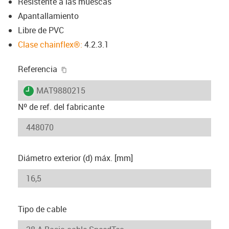
Resistente a las muescas
Apantallamiento
Libre de PVC
Clase chainflex®:
4.2.3.1
igus-icon-copy-clipboard
Referencia
igus-icon-lieferzeit
MAT9880215
Nº de ref. del fabricante
Diámetro exterior (d) máx. [mm]
Tipo de cable