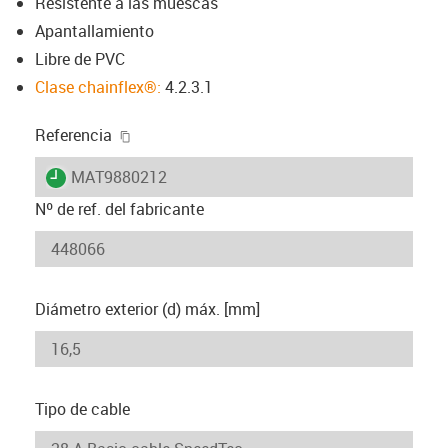
Resistente a las muescas
Apantallamiento
Libre de PVC
Clase chainflex®:
4.2.3.1
igus-icon-copy-clipboard
Referencia
igus-icon-lieferzeit
MAT9880212
Nº de ref. del fabricante
Diámetro exterior (d) máx. [mm]
Tipo de cable