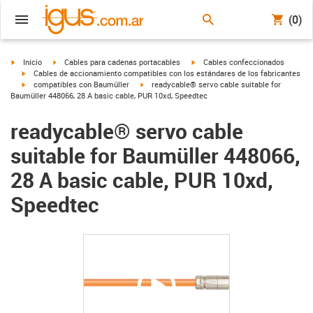
(0)
igus-icon-arrow-right
igus-icon-arrow-right
igus-icon-arrow-right
Inicio
Cables para cadenas portacables
Cables confeccionados
igus-icon-arrow-right
Cables de accionamiento compatibles con los estándares de los fabricantes
igus-icon-arrow-right
igus-icon-arrow-right
compatibles con Baumüller
readycable® servo cable suitable for
Baumüller 448066, 28 A basic cable, PUR 10xd, Speedtec
readycable® servo cable
suitable for Baumüller 448066,
28 A basic cable, PUR 10xd,
Speedtec