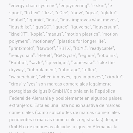
"energy chain systems", "enjoyneering", "e-skin", "e-
spool", "fixflex", "flizz", "i.Cee", "ibow", "igear", "iglidur",
"igubal", "igumid", "igus", "igus improves what moves",
"igus:bike", "igusGO", "igutex", "iguverse", "iguversum",
"kineKIT", "kopla", "manus", "motion plastics", "motion
polymers", "motionary", "plastics for longer life",
"print2mold", "Rawbot", "RBTX", "RCYL", "readycable",
"readychain", "ReBeL", "ReCyycle", "reguse", "robolink",
"Rohbot", "savfe", "speedigus", "superwise", "take the
dryway", "tribofilament", "tribotape", "triflex",
"twisterchain", "when it moves, igus improves", "xirodur",
"xiros" y "yes" son marcas comerciales legalmente
protegidas de igus® GmbH/Colonia en la República
Federal de Alemania y posiblemente en algunos países
extranjeros. Esta es una lista no exhaustiva de marcas
comerciales (como solicitudes de marcas comerciales
pendientes o marcas comerciales registradas) de igus
GmbH o de empresas afiliadas a igus en Alemania, la