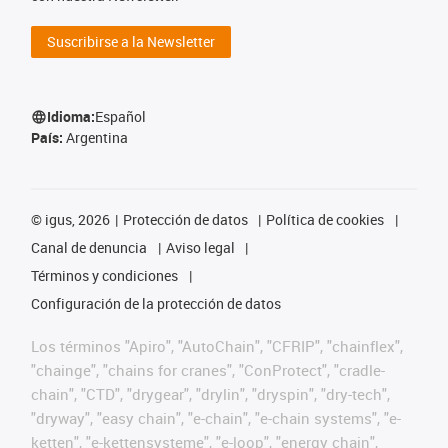
Suscribirse a la Newsletter
Idioma:
Español
País:
Argentina
©
igus, 2026
Protección de datos
Política de cookies
Canal de denuncia
Aviso legal
Términos y condiciones
Configuración de la protección de datos
Los términos "Apiro", "AutoChain", "CFRIP", "chainflex",
"chainge", "chains for cranes", "ConProtect", "cradle-
chain", "CTD", "drygear", "drylin", "dryspin", "dry-tech",
"dryway", "easy chain", "e-chain", "e-chain systems", "e-
ketten", "e-kettensysteme", "e-loop", "energy chain",