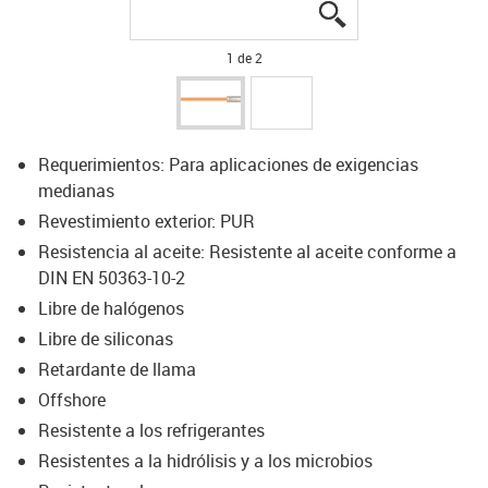
igus-icon-lupe
igus-icon-lupe
1 de 2
Requerimientos: Para aplicaciones de exigencias
medianas
Revestimiento exterior: PUR
Resistencia al aceite: Resistente al aceite conforme a
DIN EN 50363-10-2
Libre de halógenos
Libre de siliconas
Retardante de llama
Offshore
Resistente a los refrigerantes
Resistentes a la hidrólisis y a los microbios