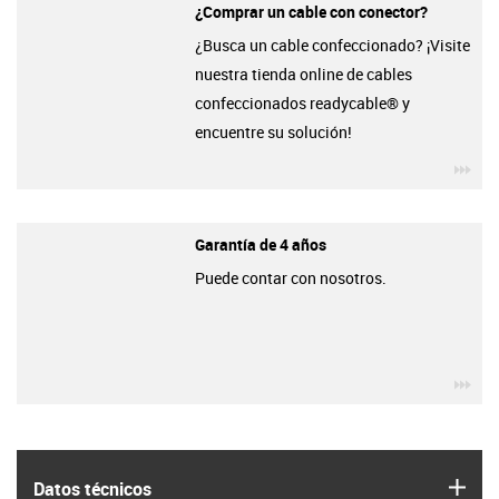
¿Comprar un cable con conector?
¿Busca un cable confeccionado? ¡Visite
nuestra tienda online de cables
confeccionados readycable® y
encuentre su solución!
igu
Garantía de 4 años
Puede contar con nosotros.
igu
igus
Datos técnicos