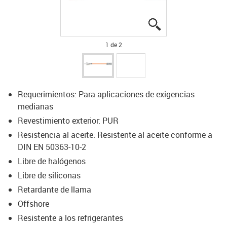
igus-icon-lupe
igus-icon-lupe
1 de 2
Requerimientos: Para aplicaciones de exigencias
medianas
Revestimiento exterior: PUR
Resistencia al aceite: Resistente al aceite conforme a
DIN EN 50363-10-2
Libre de halógenos
Libre de siliconas
Retardante de llama
Offshore
Resistente a los refrigerantes