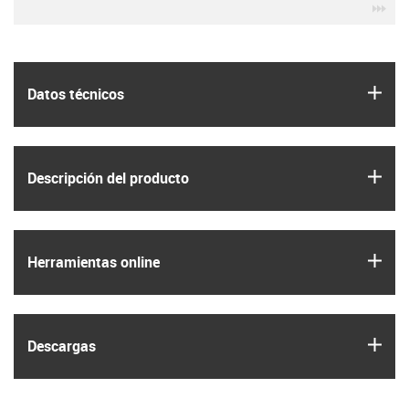
igu
igus
Datos técnicos
igus
Descripción del producto
igus
Herramientas online
igus
Descargas