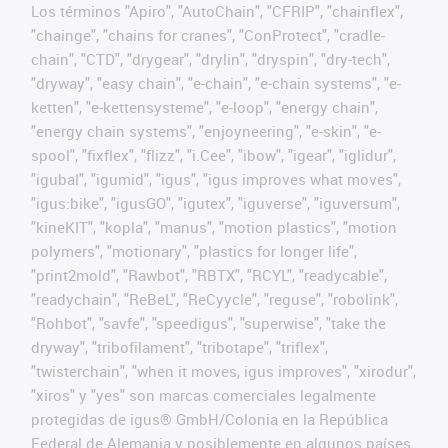
Los términos "Apiro", "AutoChain", "CFRIP", "chainflex",
"chainge", "chains for cranes", "ConProtect", "cradle-
chain", "CTD", "drygear", "drylin", "dryspin", "dry-tech",
"dryway", "easy chain", "e-chain", "e-chain systems", "e-
ketten", "e-kettensysteme", "e-loop", "energy chain",
"energy chain systems", "enjoyneering", "e-skin", "e-
spool", "fixflex", "flizz", "i.Cee", "ibow", "igear", "iglidur",
"igubal", "igumid", "igus", "igus improves what moves",
"igus:bike", "igusGO", "igutex", "iguverse", "iguversum",
"kineKIT", "kopla", "manus", "motion plastics", "motion
polymers", "motionary", "plastics for longer life",
"print2mold", "Rawbot", "RBTX", "RCYL", "readycable",
"readychain", "ReBeL", "ReCyycle", "reguse", "robolink",
"Rohbot", "savfe", "speedigus", "superwise", "take the
dryway", "tribofilament", "tribotape", "triflex",
"twisterchain", "when it moves, igus improves", "xirodur",
"xiros" y "yes" son marcas comerciales legalmente
protegidas de igus® GmbH/Colonia en la República
Federal de Alemania y posiblemente en algunos países