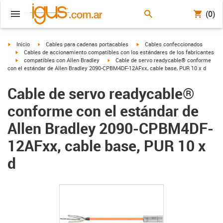
(0)
igus-icon-arrow-right
igus-icon-arrow-right
igus-icon-arrow-right
Inicio
Cables para cadenas portacables
Cables confeccionados
igus-icon-arrow-right
Cables de accionamiento compatibles con los estándares de los fabricantes
igus-icon-arrow-right
igus-icon-arrow-right
compatibles con Allen Bradley
Cable de servo readycable® conforme
con el estándar de Allen Bradley 2090-CPBM4DF-12AFxx, cable base, PUR 10 x d
Cable de servo readycable®
conforme con el estándar de
Allen Bradley 2090-CPBM4DF-
12AFxx, cable base, PUR 10 x
d