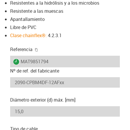
Resistentes a la hidrólisis y a los microbios
Resistente a las muescas
Apantallamiento
Libre de PVC
Clase chainflex®:
4.2.3.1
igus-icon-copy-clipboard
Referencia
igus-icon-lieferzeit
MAT9851794
Nº de ref. del fabricante
Diámetro exterior (d) máx. [mm]
Tipo de cable