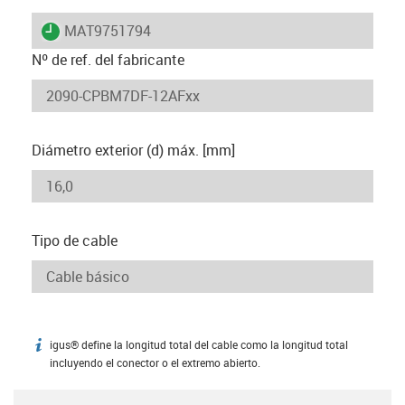
igus-icon-lieferzeit
MAT9751794
Nº de ref. del fabricante
Diámetro exterior (d) máx. [mm]
Tipo de cable
igus® define la longitud total del cable como la longitud total
igus-icon-info
incluyendo el conector o el extremo abierto.