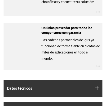
chainflex® y encuentre su solución!
igu
Un único proveedor para todos los
componentes con garantía
Las cadenas portacables de igus ya
funcionan de forma fiable en cientos de
miles de aplicaciones en todo el
mundo.
igu
igus
Datos técnicos