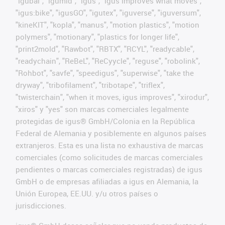
"igubal", "igumid", "igus", "igus improves what moves",
"igus:bike", "igusGO", "igutex", "iguverse", "iguversum",
"kineKIT", "kopla", "manus", "motion plastics", "motion
polymers", "motionary", "plastics for longer life",
"print2mold", "Rawbot", "RBTX", "RCYL", "readycable",
"readychain", "ReBeL", "ReCyycle", "reguse", "robolink",
"Rohbot", "savfe", "speedigus", "superwise", "take the
dryway", "tribofilament", "tribotape", "triflex",
"twisterchain", "when it moves, igus improves", "xirodur",
"xiros" y "yes" son marcas comerciales legalmente
protegidas de igus® GmbH/Colonia en la República
Federal de Alemania y posiblemente en algunos países
extranjeros. Esta es una lista no exhaustiva de marcas
comerciales (como solicitudes de marcas comerciales
pendientes o marcas comerciales registradas) de igus
GmbH o de empresas afiliadas a igus en Alemania, la
Unión Europea, EE.UU. y/u otros países o
jurisdicciones.