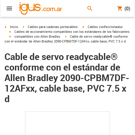
(0)
igus-icon-arrow-right
igus-icon-arrow-right
igus-icon-arrow-right
Inicio
Cables para cadenas portacables
Cables confeccionados
igus-icon-arrow-right
Cables de accionamiento compatibles con los estándares de los fabricantes
igus-icon-arrow-right
igus-icon-arrow-right
compatibles con Allen Bradley
Cable de servo readycable® conforme
con el estándar de Allen Bradley 2090-CPBM7DF-12AFxx, cable base, PVC 7.5 x d
Cable de servo readycable®
conforme con el estándar de
Allen Bradley 2090-CPBM7DF-
12AFxx, cable base, PVC 7.5 x
d