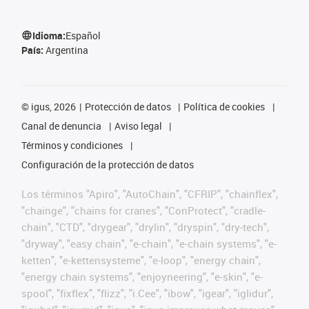
Idioma:
Español
País:
Argentina
©
igus, 2026
Protección de datos
Política de cookies
Canal de denuncia
Aviso legal
Términos y condiciones
Configuración de la protección de datos
Los términos "Apiro", "AutoChain", "CFRIP", "chainflex",
"chainge", "chains for cranes", "ConProtect", "cradle-
chain", "CTD", "drygear", "drylin", "dryspin", "dry-tech",
"dryway", "easy chain", "e-chain", "e-chain systems", "e-
ketten", "e-kettensysteme", "e-loop", "energy chain",
"energy chain systems", "enjoyneering", "e-skin", "e-
spool", "fixflex", "flizz", "i.Cee", "ibow", "igear", "iglidur",