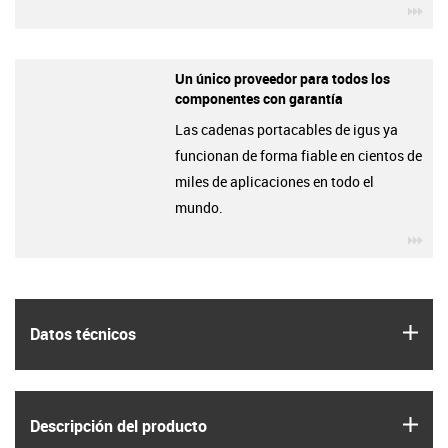
igu
Un único proveedor para todos los
componentes con garantía
Las cadenas portacables de igus ya
funcionan de forma fiable en cientos de
miles de aplicaciones en todo el
mundo.
igu
igus
Datos técnicos
igus
Descripción del producto