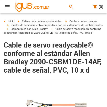
(0)
igus-icon-arrow-right
igus-icon-arrow-right
igus-icon-arrow-right
Inicio
Cables para cadenas portacables
Cables confeccionados
igus-icon-arrow-right
Cables de accionamiento compatibles con los estándares de los fabricantes
igus-icon-arrow-right
igus-icon-arrow-right
compatibles con Allen Bradley
Cable de servo readycable® conforme
al estándar Allen Bradley 2090-CSBM1DE-14AF, cable de señal, PVC, 10 x d
Cable de servo readycable®
conforme al estándar Allen
Bradley 2090-CSBM1DE-14AF,
cable de señal, PVC, 10 x d