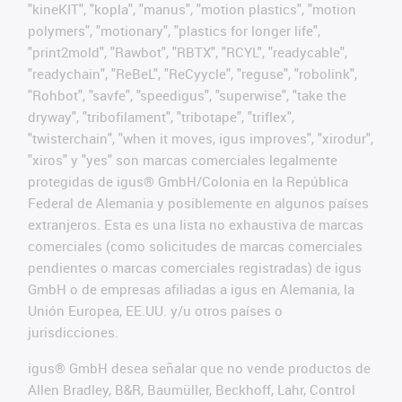
"kineKIT", "kopla", "manus", "motion plastics", "motion
polymers", "motionary", "plastics for longer life",
"print2mold", "Rawbot", "RBTX", "RCYL", "readycable",
"readychain", "ReBeL", "ReCyycle", "reguse", "robolink",
"Rohbot", "savfe", "speedigus", "superwise", "take the
dryway", "tribofilament", "tribotape", "triflex",
"twisterchain", "when it moves, igus improves", "xirodur",
"xiros" y "yes" son marcas comerciales legalmente
protegidas de igus® GmbH/Colonia en la República
Federal de Alemania y posiblemente en algunos países
extranjeros. Esta es una lista no exhaustiva de marcas
comerciales (como solicitudes de marcas comerciales
pendientes o marcas comerciales registradas) de igus
GmbH o de empresas afiliadas a igus en Alemania, la
Unión Europea, EE.UU. y/u otros países o
jurisdicciones.
igus® GmbH desea señalar que no vende productos de
Allen Bradley, B&R, Baumüller, Beckhoff, Lahr, Control