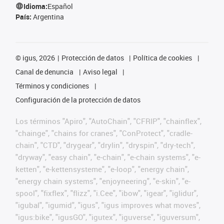
Idioma:
Español
País:
Argentina
©
igus, 2026
Protección de datos
Política de cookies
Canal de denuncia
Aviso legal
Términos y condiciones
Configuración de la protección de datos
Los términos "Apiro", "AutoChain", "CFRIP", "chainflex",
"chainge", "chains for cranes", "ConProtect", "cradle-
chain", "CTD", "drygear", "drylin", "dryspin", "dry-tech",
"dryway", "easy chain", "e-chain", "e-chain systems", "e-
ketten", "e-kettensysteme", "e-loop", "energy chain",
"energy chain systems", "enjoyneering", "e-skin", "e-
spool", "fixflex", "flizz", "i.Cee", "ibow", "igear", "iglidur",
"igubal", "igumid", "igus", "igus improves what moves",
"igus:bike", "igusGO", "igutex", "iguverse", "iguversum",