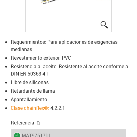
igus-icon-lup
Requerimientos: Para aplicaciones de exigencias
medianas
Revestimiento exterior: PVC
Resistencia al aceite: Resistente al aceite conforme a
DIN EN 50363-4-1
Libre de siliconas
Retardante de llama
Apantallamiento
Clase chainflex®:
4.2.2.1
igus-icon-copy-clipboard
Referencia
igus-icon-lieferzeit
MAT9751711