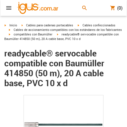
(0)
igus-icon-arrow-right
igus-icon-arrow-right
igus-icon-arrow-right
Inicio
Cables para cadenas portacables
Cables confeccionados
igus-icon-arrow-right
Cables de accionamiento compatibles con los estándares de los fabricantes
igus-icon-arrow-right
igus-icon-arrow-right
compatibles con Baumüller
readycable® servocable compatible con
Baumüller 414850 (50 m), 20 A cable base, PVC 10 x d
readycable® servocable
compatible con Baumüller
414850 (50 m), 20 A cable
base, PVC 10 x d