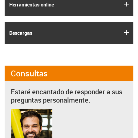
igus
Herramientas online
igus
Descargas
Consultas
Estaré encantado de responder a sus
preguntas personalmente.