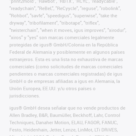
"print2mold", "Rawbot", "RBTX", "RCYL", "readycable",
"readychain", "ReBeL", "ReCyycle", "reguse", "robolink",
"Rohbot", "savfe", "speedigus", "superwise", "take the
dryway", "tribofilament", "tribotape", "triflex",
"twisterchain", "when it moves, igus improves", "xirodur",
"xiros" y "yes" son marcas comerciales legalmente
protegidas de igus® GmbH/Colonia en la República
Federal de Alemania y posiblemente en algunos países
extranjeros. Esta es una lista no exhaustiva de marcas
comerciales (como solicitudes de marcas comerciales
pendientes o marcas comerciales registradas) de igus
GmbH o de empresas afiliadas a igus en Alemania, la
Unión Europea, EE.UU. y/u otros países o
jurisdicciones.
igus® GmbH desea señalar que no vende productos de
Allen Bradley, B&R, Baumüller, Beckhoff, Lahr, Control
Techniques, Danaher Motion, ELAU, FAGOR, FANUC,
Festo, Heidenhain, Jetter, Lenze, LinMot, LTi DRiVES,