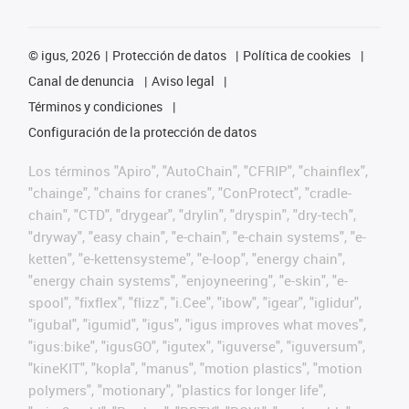
©
igus, 2026
Protección de datos
Política de cookies
Canal de denuncia
Aviso legal
Términos y condiciones
Configuración de la protección de datos
Los términos "Apiro", "AutoChain", "CFRIP", "chainflex",
"chainge", "chains for cranes", "ConProtect", "cradle-
chain", "CTD", "drygear", "drylin", "dryspin", "dry-tech",
"dryway", "easy chain", "e-chain", "e-chain systems", "e-
ketten", "e-kettensysteme", "e-loop", "energy chain",
"energy chain systems", "enjoyneering", "e-skin", "e-
spool", "fixflex", "flizz", "i.Cee", "ibow", "igear", "iglidur",
"igubal", "igumid", "igus", "igus improves what moves",
"igus:bike", "igusGO", "igutex", "iguverse", "iguversum",
"kineKIT", "kopla", "manus", "motion plastics", "motion
polymers", "motionary", "plastics for longer life",