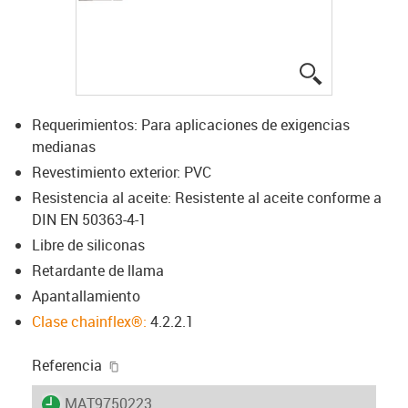
igus-icon-lup
Requerimientos: Para aplicaciones de exigencias
medianas
Revestimiento exterior: PVC
Resistencia al aceite: Resistente al aceite conforme a
DIN EN 50363-4-1
Libre de siliconas
Retardante de llama
Apantallamiento
Clase chainflex®:
4.2.2.1
igus-icon-copy-clipboard
Referencia
igus-icon-lieferzeit
MAT9750223