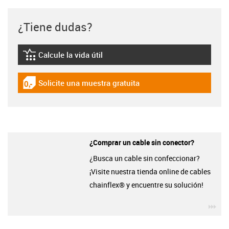
¿Tiene dudas?
Calcule la vida útil
igus-icon-lebensdauerrechner
Solicite una muestra gratuita
igus-icon-gratismuster
¿Comprar un cable sin conector?
¿Busca un cable sin confeccionar?
¡Visite nuestra tienda online de cables
chainflex® y encuentre su solución!
igu