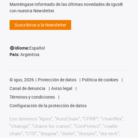
Manténgase informado de las últimas novedades de igus®
con nuestra Newsletter.
Suscribirse a la Newsletter
Idioma:
Español
País:
Argentina
©
igus, 2026
Protección de datos
Política de cookies
Canal de denuncia
Aviso legal
Términos y condiciones
Configuración de la protección de datos
Los términos "Apiro", "AutoChain", "CFRIP", "chainflex",
"chainge", "chains for cranes", "ConProtect", "cradle-
chain", "CTD", "drygear", "drylin", "dryspin", "dry-tech",