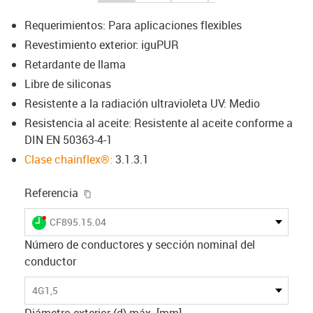
Requerimientos: Para aplicaciones flexibles
Revestimiento exterior: iguPUR
Retardante de llama
Libre de siliconas
Resistente a la radiación ultravioleta UV: Medio
Resistencia al aceite: Resistente al aceite conforme a
DIN EN 50363-4-1
Clase chainflex®:
3.1.3.1
igus-icon-copy-clipboard
Referencia
igus-icon-lieferzeit-dot
CF895.15.04
Número de conductores y sección nominal del
conductor
4G1,5
Diámetro exterior (d) máx. [mm]