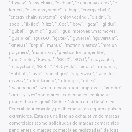
"dryway", "easy chain", "e-chain", "e-chain systems", "e-
ketten", "e-kettensysteme", "e-loop", "energy chain",
"energy chain systems", "enjoyneering", "e-skin", "e-
spool", "fixflex", "flizz", "i.Cee", "ibow", "igear", "iglidur",
"igubal", "igumid", "igus", "igus improves what moves",
"igus:bike", "igusGO", "igutex", "iguverse", "iguversum",
"kineKIT", "kopla", "manus", "motion plastics", "motion
polymers", "motionary", "plastics for longer life",
"print2mold", "Rawbot", "RBTX", "RCYL", "readycable",
"readychain", "ReBeL", "ReCyycle", "reguse", "robolink",
"Rohbot", "savfe", "speedigus", "superwise", "take the
dryway", "tribofilament", "tribotape", "triflex",
"twisterchain", "when it moves, igus improves", "xirodur",
"xiros" y "yes" son marcas comerciales legalmente
protegidas de igus® GmbH/Colonia en la República
Federal de Alemania y posiblemente en algunos países
extranjeros. Esta es una lista no exhaustiva de marcas
comerciales (como solicitudes de marcas comerciales
pendientes o marcas comerciales registradas) de igus