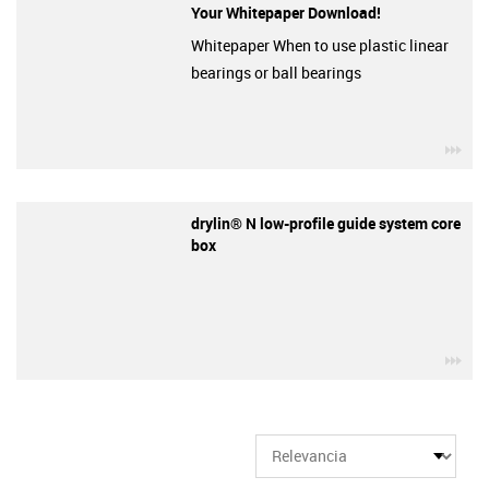
Your Whitepaper Download!
Whitepaper When to use plastic linear
bearings or ball bearings
igu
drylin® N low-profile guide system core
box
igu