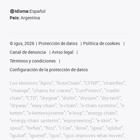
Idioma:
Español
País:
Argentina
©
igus, 2026
Protección de datos
Política de cookies
Canal de denuncia
Aviso legal
Términos y condiciones
Configuración de la protección de datos
Los términos "Apiro", "AutoChain", "CFRIP", "chainflex",
"chainge", "chains for cranes", "ConProtect", "cradle-
chain", "CTD", "drygear", "drylin", "dryspin", "dry-tech",
"dryway", "easy chain", "e-chain", "e-chain systems", "e-
ketten", "e-kettensysteme", "e-loop", "energy chain",
"energy chain systems", "enjoyneering", "e-skin", "e-
spool", "fixflex", "flizz", "i.Cee", "ibow", "igear", "iglidur",
"igubal", "igumid", "igus", "igus improves what moves",