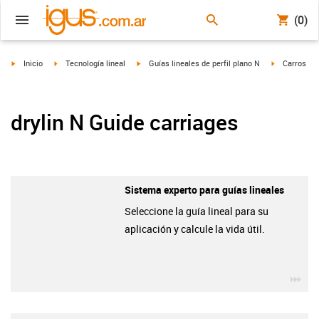
(0)
igus-icon-arrow-right
igus-icon-arrow-right
igus-icon-arrow-right
igus-icon-ar
Inicio
Tecnología lineal
Guías lineales de perfil plano N
Carros
drylin N Guide carriages
Sistema experto para guías lineales
Seleccione la guía lineal para su
aplicación y calcule la vida útil.
igu