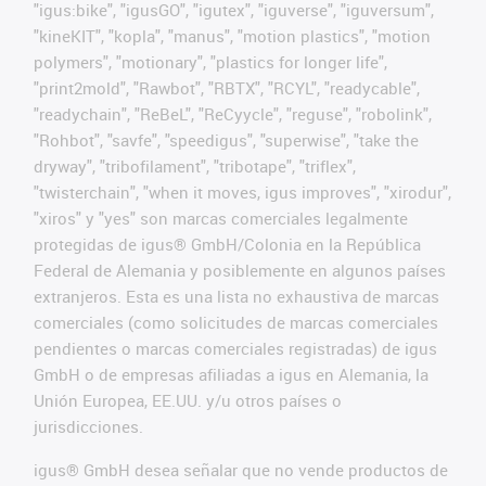
"igus:bike", "igusGO", "igutex", "iguverse", "iguversum",
"kineKIT", "kopla", "manus", "motion plastics", "motion
polymers", "motionary", "plastics for longer life",
"print2mold", "Rawbot", "RBTX", "RCYL", "readycable",
"readychain", "ReBeL", "ReCyycle", "reguse", "robolink",
"Rohbot", "savfe", "speedigus", "superwise", "take the
dryway", "tribofilament", "tribotape", "triflex",
"twisterchain", "when it moves, igus improves", "xirodur",
"xiros" y "yes" son marcas comerciales legalmente
protegidas de igus® GmbH/Colonia en la República
Federal de Alemania y posiblemente en algunos países
extranjeros. Esta es una lista no exhaustiva de marcas
comerciales (como solicitudes de marcas comerciales
pendientes o marcas comerciales registradas) de igus
GmbH o de empresas afiliadas a igus en Alemania, la
Unión Europea, EE.UU. y/u otros países o
jurisdicciones.
igus® GmbH desea señalar que no vende productos de