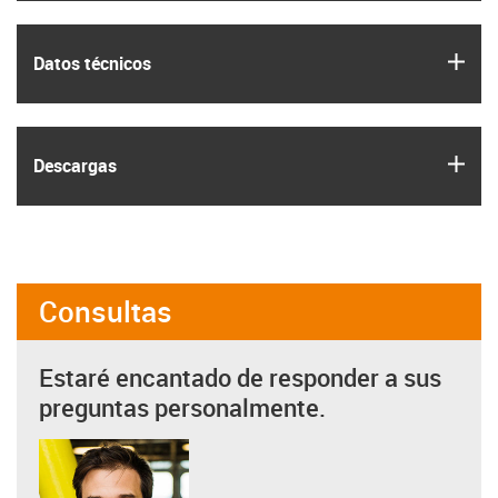
igus
Datos técnicos
igus
Descargas
Consultas
Estaré encantado de responder a sus
preguntas personalmente.