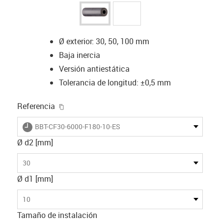
Ø exterior: 30, 50, 100 mm
Baja inercia
Versión antiestática
Tolerancia de longitud: ±0,5 mm
igus-icon-copy-clipboard
Referencia
igus-icon-lieferzeit
BBT-CF30-6000-F180-10-ES
Ø d2 [mm]
30
Ø d1 [mm]
10
Tamaño de instalación