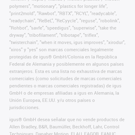
polymers", "motionary", "plastics for longer life",
"print2mold", "Rawbot", "RBTX", "RCYL", "readycable",
"readychain", "ReBeL", "ReCyycle", "reguse", "robolink",
"Rohbot", "savfe", "speedigus", "superwise", "take the
dryway", "tribofilament", "tribotape", "triflex",
"twisterchain", "when it moves, igus improves", "xirodur",
"xiros" y "yes" son marcas comerciales legalmente
protegidas de igus® GmbH/Colonia en la República
Federal de Alemania y posiblemente en algunos países
extranjeros. Esta es una lista no exhaustiva de marcas
comerciales (como solicitudes de marcas comerciales
pendientes o marcas comerciales registradas) de igus
GmbH o de empresas afiliadas a igus en Alemania, la
Unión Europea, EE.UU. y/u otros países o
jurisdicciones.
igus® GmbH desea señalar que no vende productos de
Allen Bradley, B&R, Baumüller, Beckhoff, Lahr, Control
Techniques, Danaher Motion, ELAU, FAGOR, FANUC,