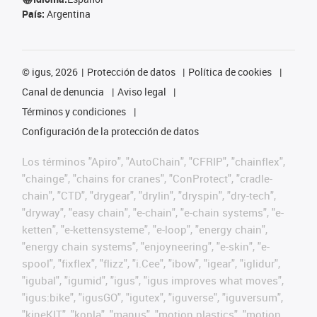
País:
Argentina
©
igus, 2026
Protección de datos
Política de cookies
Canal de denuncia
Aviso legal
Términos y condiciones
Configuración de la protección de datos
Los términos "Apiro", "AutoChain", "CFRIP", "chainflex",
"chainge", "chains for cranes", "ConProtect", "cradle-
chain", "CTD", "drygear", "drylin", "dryspin", "dry-tech",
"dryway", "easy chain", "e-chain", "e-chain systems", "e-
ketten", "e-kettensysteme", "e-loop", "energy chain",
"energy chain systems", "enjoyneering", "e-skin", "e-
spool", "fixflex", "flizz", "i.Cee", "ibow", "igear", "iglidur",
"igubal", "igumid", "igus", "igus improves what moves",
"igus:bike", "igusGO", "igutex", "iguverse", "iguversum",
"kineKIT", "kopla", "manus", "motion plastics", "motion