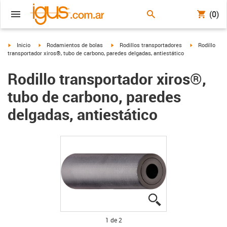
(0)
igus-icon-arrow-right
igus-icon-arrow-right
igus-icon-arrow-right
igus-icon-arro
Inicio
Rodamientos de bolas
Rodillos transportadores
Rodillo
transportador xiros®, tubo de carbono, paredes delgadas, antiestático
Rodillo transportador xiros®,
tubo de carbono, paredes
delgadas, antiestático
igus-icon-lupe
igus-icon-lupe
1 de 2