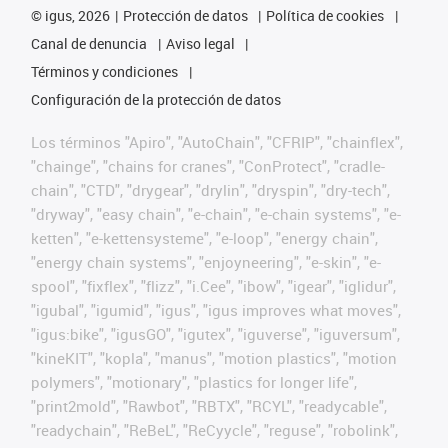
©
igus, 2026
Protección de datos
Política de cookies
Canal de denuncia
Aviso legal
Términos y condiciones
Configuración de la protección de datos
Los términos "Apiro", "AutoChain", "CFRIP", "chainflex",
"chainge", "chains for cranes", "ConProtect", "cradle-
chain", "CTD", "drygear", "drylin", "dryspin", "dry-tech",
"dryway", "easy chain", "e-chain", "e-chain systems", "e-
ketten", "e-kettensysteme", "e-loop", "energy chain",
"energy chain systems", "enjoyneering", "e-skin", "e-
spool", "fixflex", "flizz", "i.Cee", "ibow", "igear", "iglidur",
"igubal", "igumid", "igus", "igus improves what moves",
"igus:bike", "igusGO", "igutex", "iguverse", "iguversum",
"kineKIT", "kopla", "manus", "motion plastics", "motion
polymers", "motionary", "plastics for longer life",
"print2mold", "Rawbot", "RBTX", "RCYL", "readycable",
"readychain", "ReBeL", "ReCyycle", "reguse", "robolink",