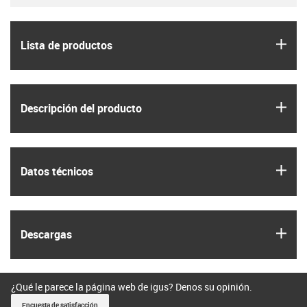
igus
Lista de productos
igus
Descripción del producto
igus
Datos técnicos
igus
Descargas
¿Qué le parece la página web de igus? Denos su opinión.
Encuesta de satisfacción