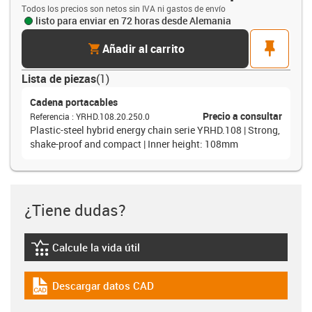
Todos los precios son netos sin IVA ni gastos de envío
listo para enviar en 72 horas desde Alemania
cart
pin
Añadir al carrito
Lista de piezas
(
1
)
Cadena portacables
Precio a consultar
Referencia
:
YRHD.108.20.250.0
Plastic-steel hybrid energy chain serie YRHD.108 | Strong,
shake-proof and compact | Inner height: 108mm
¿Tiene dudas?
Calcule la vida útil
igus-icon-lebensdauerrechner
Descargar datos CAD
igus-icon-cad-dateien