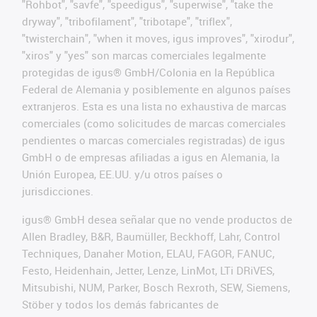
"Rohbot", "savfe", "speedigus", "superwise", "take the
dryway", "tribofilament", "tribotape", "triflex",
"twisterchain", "when it moves, igus improves", "xirodur",
"xiros" y "yes" son marcas comerciales legalmente
protegidas de igus® GmbH/Colonia en la República
Federal de Alemania y posiblemente en algunos países
extranjeros. Esta es una lista no exhaustiva de marcas
comerciales (como solicitudes de marcas comerciales
pendientes o marcas comerciales registradas) de igus
GmbH o de empresas afiliadas a igus en Alemania, la
Unión Europea, EE.UU. y/u otros países o
jurisdicciones.
igus® GmbH desea señalar que no vende productos de
Allen Bradley, B&R, Baumüller, Beckhoff, Lahr, Control
Techniques, Danaher Motion, ELAU, FAGOR, FANUC,
Festo, Heidenhain, Jetter, Lenze, LinMot, LTi DRiVES,
Mitsubishi, NUM, Parker, Bosch Rexroth, SEW, Siemens,
Stöber y todos los demás fabricantes de