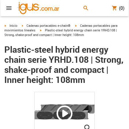
(0)
igus-icon-arrow-right
igus-icon-arrow-right
igus-icon-arrow-right
Inicio
Cadenas portacables e-chain®
Cadenas portacables para
igus-icon-arrow-right
movimientos lineales
Plastic-steel hybrid energy chain serie YRHD.108 |
Strong, shake-proof and compact | Inner height: 108mm
Plastic-steel hybrid energy
chain serie YRHD.108 | Strong,
shake-proof and compact |
Inner height: 108mm
igus-icon-lupe
igus-icon-lupe
igus-icon-lupe
igus-icon-lupe