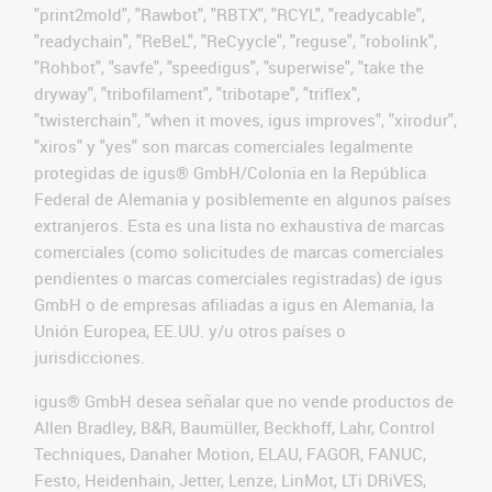
"print2mold", "Rawbot", "RBTX", "RCYL", "readycable",
"readychain", "ReBeL", "ReCyycle", "reguse", "robolink",
"Rohbot", "savfe", "speedigus", "superwise", "take the
dryway", "tribofilament", "tribotape", "triflex",
"twisterchain", "when it moves, igus improves", "xirodur",
"xiros" y "yes" son marcas comerciales legalmente
protegidas de igus® GmbH/Colonia en la República
Federal de Alemania y posiblemente en algunos países
extranjeros. Esta es una lista no exhaustiva de marcas
comerciales (como solicitudes de marcas comerciales
pendientes o marcas comerciales registradas) de igus
GmbH o de empresas afiliadas a igus en Alemania, la
Unión Europea, EE.UU. y/u otros países o
jurisdicciones.
igus® GmbH desea señalar que no vende productos de
Allen Bradley, B&R, Baumüller, Beckhoff, Lahr, Control
Techniques, Danaher Motion, ELAU, FAGOR, FANUC,
Festo, Heidenhain, Jetter, Lenze, LinMot, LTi DRiVES,