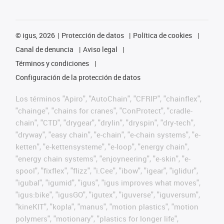
©
igus, 2026
Protección de datos
Política de cookies
Canal de denuncia
Aviso legal
Términos y condiciones
Configuración de la protección de datos
Los términos "Apiro", "AutoChain", "CFRIP", "chainflex",
"chainge", "chains for cranes", "ConProtect", "cradle-
chain", "CTD", "drygear", "drylin", "dryspin", "dry-tech",
"dryway", "easy chain", "e-chain", "e-chain systems", "e-
ketten", "e-kettensysteme", "e-loop", "energy chain",
"energy chain systems", "enjoyneering", "e-skin", "e-
spool", "fixflex", "flizz", "i.Cee", "ibow", "igear", "iglidur",
"igubal", "igumid", "igus", "igus improves what moves",
"igus:bike", "igusGO", "igutex", "iguverse", "iguversum",
"kineKIT", "kopla", "manus", "motion plastics", "motion
polymers", "motionary", "plastics for longer life",