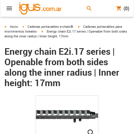
(0)
igus-icon-arrow-right
igus-icon-arrow-right
igus-icon-arrow-right
Inicio
Cadenas portacables e-chain®
Cadenas portacables para
igus-icon-arrow-right
movimientos lineales
Energy chain E2i.17 series | Openable from both sides
along the inner radius | Inner height: 17mm
Energy chain E2i.17 series |
Openable from both sides
along the inner radius | Inner
height: 17mm
igus-icon-lupe
igus-icon-lupe
igus-icon-lupe
igus-icon-lupe