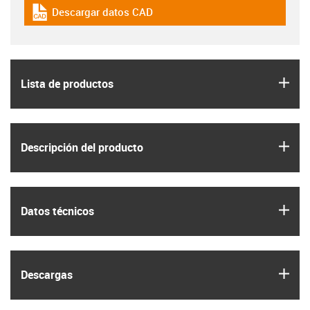
Descargar datos CAD
igus-icon-cad-dateien
igus
Lista de productos
igus
Descripción del producto
igus
Datos técnicos
igus
Descargas