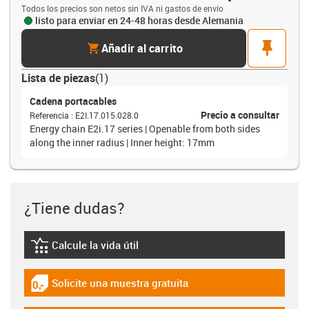
Todos los precios son netos sin IVA ni gastos de envío
listo para enviar en 24-48 horas desde Alemania
cart
pin
Añadir al carrito
Lista de piezas
(
1
)
Cadena portacables
Precio a consultar
Referencia
:
E2I.17.015.028.0
Energy chain E2i.17 series | Openable from both sides
along the inner radius | Inner height: 17mm
¿Tiene dudas?
Calcule la vida útil
igus-icon-lebensdauerrechner
Solicite una muestra gratuita
igus-icon-gratismuster