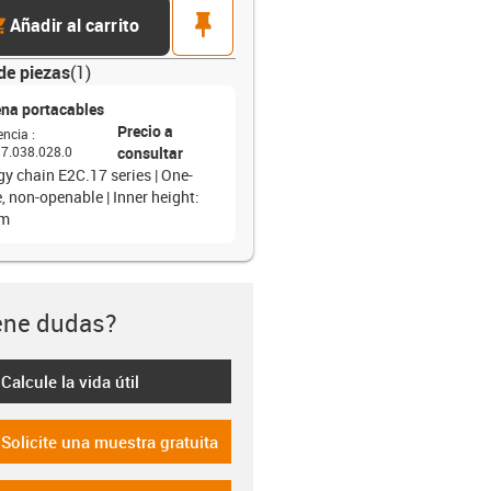
rt
pin
Añadir al carrito
de piezas
(
1
)
na portacables
Precio a
encia
:
7.038.028.0
consultar
gy chain E2C.17 series | One-
, non-openable | Inner height:
m
ene dudas?
Calcule la vida útil
-icon-lebensdauerrechner
Solicite una muestra gratuita
-icon-gratismuster