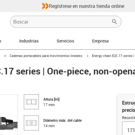
Regístrese en nuestra tienda online
o
Industrias
Servicios
Empresa
igus-icon-arrow-right
igus-icon-arrow-right
Cadenas portacables para movimientos lineales
Energy chain E2C.17 series |
.17 series | One-piece, non-opena
Altura [Hi]
Estruc
17 mm
preci
Recorr
Diámetro máx. del cable
14 mm