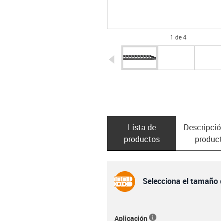
1 de 4
igus-icon-arrow-left
Lista de
Descripció
productos
produc
Selecciona el tamaño 
Aplicación