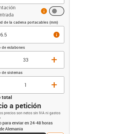
ntación
info
ntrada
sación (mm)
ud de la cadena portacables (mm)
info
 de eslabones
+
 de sistemas
+
 total
io a petición
opdown-up
os precios son netos sin IVA ni gastos
o
to para enviar en 24-48 horas
de Alemania