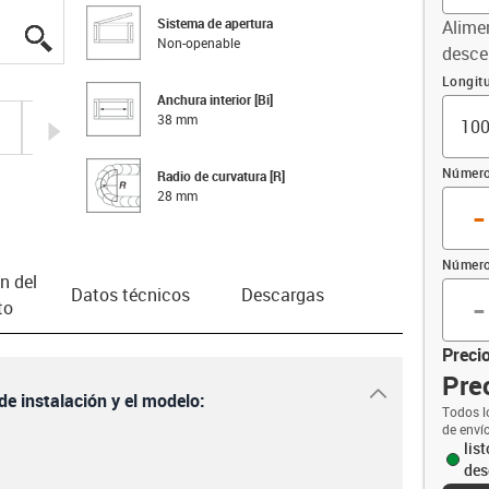
Sistema de apertura
Alime
igus-icon-lupe
igus-icon-lupe
igus-icon-lupe
igus-icon-lupe
Non-openable
desce
Compen
Longit
Anchura interior [Bi]
38 mm
igus-icon-arrow-right
Número
Radio de curvatura [R]
28 mm
-
Número
n del
-
Datos técnicos
Descargas
to
Precio
Prec
igus-icon-dr
de instalación y el modelo:
Todos l
de enví
lis
des