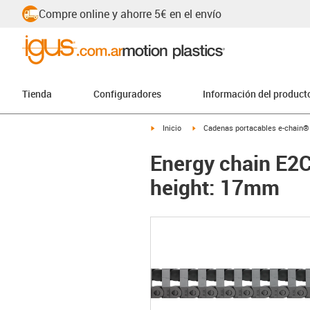
Compre online y ahorre 5€ en el envío
Tienda
Configuradores
Información del product
igus-icon-arrow-right
igus-icon-arrow-right
Inicio
Cadenas portacables e-chain®
Energy chain E2C
height: 17mm