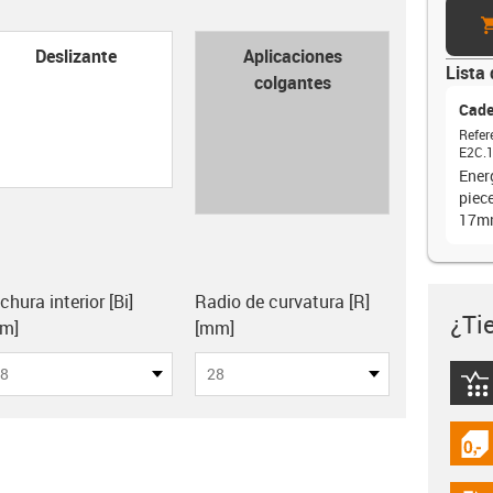
ca
con-check
Deslizante
Aplicaciones
Lista 
colgantes
Cade
Refer
E2C.1
Ener
piece
17m
lipboard
chura interior [Bi]
Radio de curvatura [R]
¿Ti
m]
[mm]
8
28
igus
igus