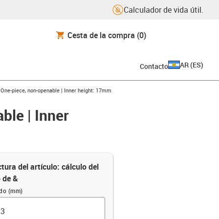
Calculador de vida útil.
Cesta de la compra
(0)
AR
(
ES
)
Contacto
 One-piece, non-openable | Inner height: 17mm
ble | Inner
tura del artículo: cálculo del
o de &
ido (mm)