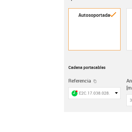
igus-i
Autosoportada
Cadena portacables
igus-icon-copy-c
Referencia
An
[m
igus-icon-lieferzeit-dot
E2C.17.038.028.0
3