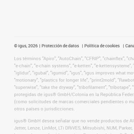
©
igus, 2026
Protección de datos
Política de cookies
Cana
Los términos "Apiro", "AutoChain", "CFRIP", "chainflex", "chai
"e-chain", "e-chain systems", "e-ketten", "e-kettensysteme", "e
"iglidur", "igubal", "igumid", "igus", "igus improves what mo
"motionary", "plastics for longer life", "print2mold", "Rawbo
"superwise", "take the dryway", "tribofilament", "tribotape",
protegidas de igus® GmbH/Colonia en la República Federa
(como solicitudes de marcas comerciales pendientes o mar
otros países o jurisdicciones.
igus® GmbH desea señalar que no vende productos de Alle
Jetter, Lenze, LinMot, LTi DRiVES, Mitsubishi, NUM, Park