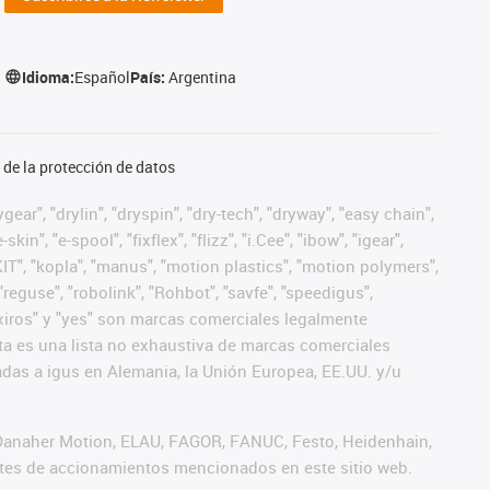
Idioma:
Español
País:
Argentina
de la protección de datos
ear", "drylin", "dryspin", "dry-tech", "dryway", "easy chain",
", "e-spool", "fixflex", "flizz", "i.Cee", "ibow", "igear",
eKIT", "kopla", "manus", "motion plastics", "motion polymers",
"reguse", "robolink", "Rohbot", "savfe", "speedigus",
", "xiros" y "yes" son marcas comerciales legalmente
a es una lista no exhaustiva de marcas comerciales
das a igus en Alemania, la Unión Europea, EE.UU. y/u
 Danaher Motion, ELAU, FAGOR, FANUC, Festo, Heidenhain,
antes de accionamientos mencionados en este sitio web.