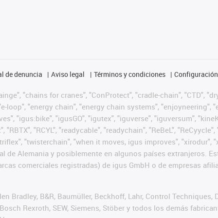
l de denuncia
Aviso legal
Términos y condiciones
Configuración 
nge", "chains for cranes", "ConProtect", "cradle-chain", "CTD", "dryg
-loop", "energy chain", "energy chain systems", "enjoyneering", "e-skin
ves", "igus:bike", "igusGO", "igutex", "iguverse", "iguversum", "kin
t", "RBTX", "RCYL", "readycable", "readychain", "ReBeL", "ReCyycle", 
 "triflex", "twisterchain", "when it moves, igus improves", "xirodur
l de Alemania y posiblemente en algunos países extranjeros. Est
cas comerciales registradas) de igus GmbH o de empresas afilia
n Bradley, B&R, Baumüller, Beckhoff, Lahr, Control Techniques,
er, Bosch Rexroth, SEW, Siemens, Stöber y todos los demás fabric