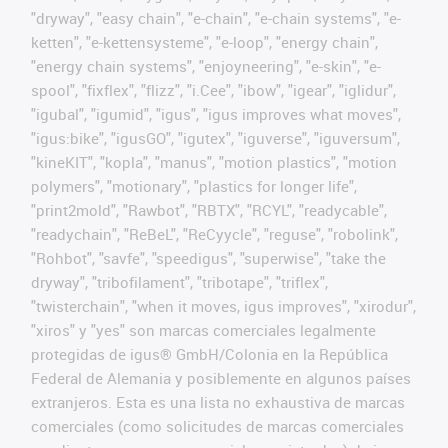
"dryway", "easy chain", "e-chain", "e-chain systems", "e-
ketten", "e-kettensysteme", "e-loop", "energy chain",
"energy chain systems", "enjoyneering", "e-skin", "e-
spool", "fixflex", "flizz", "i.Cee", "ibow", "igear", "iglidur",
"igubal", "igumid", "igus", "igus improves what moves",
"igus:bike", "igusGO", "igutex", "iguverse", "iguversum",
"kineKIT", "kopla", "manus", "motion plastics", "motion
polymers", "motionary", "plastics for longer life",
"print2mold", "Rawbot", "RBTX", "RCYL", "readycable",
"readychain", "ReBeL", "ReCyycle", "reguse", "robolink",
"Rohbot", "savfe", "speedigus", "superwise", "take the
dryway", "tribofilament", "tribotape", "triflex",
"twisterchain", "when it moves, igus improves", "xirodur",
"xiros" y "yes" son marcas comerciales legalmente
protegidas de igus® GmbH/Colonia en la República
Federal de Alemania y posiblemente en algunos países
extranjeros. Esta es una lista no exhaustiva de marcas
comerciales (como solicitudes de marcas comerciales