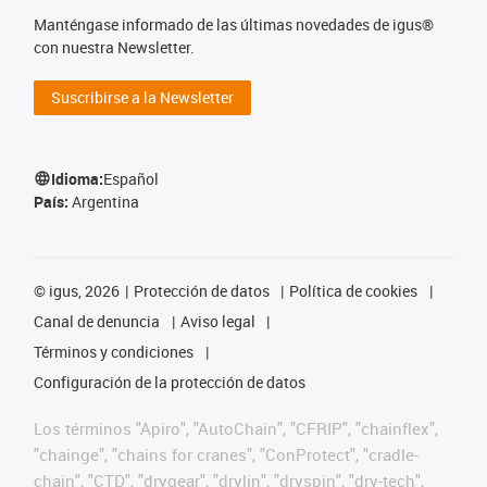
Manténgase informado de las últimas novedades de igus®
con nuestra Newsletter.
Suscribirse a la Newsletter
Idioma:
Español
País:
Argentina
©
igus, 2026
Protección de datos
Política de cookies
Canal de denuncia
Aviso legal
Términos y condiciones
Configuración de la protección de datos
Los términos "Apiro", "AutoChain", "CFRIP", "chainflex",
"chainge", "chains for cranes", "ConProtect", "cradle-
chain", "CTD", "drygear", "drylin", "dryspin", "dry-tech",