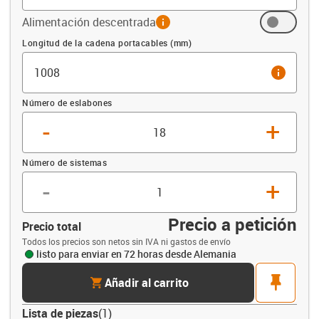
Alimentación descentrada
info
Compensación (mm)
Longitud de la cadena portacables (mm)
info
Número de eslabones
-
+
Número de sistemas
-
+
Precio a petición
Precio total
Todos los precios son netos sin IVA ni gastos de envío
listo para enviar en 72 horas desde Alemania
cart
pin
Añadir al carrito
Lista de piezas
(
1
)