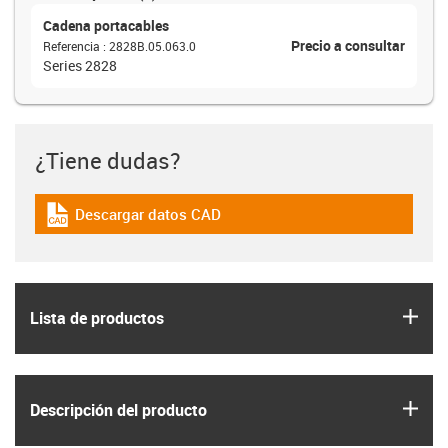
Cadena portacables
Precio a consultar
Referencia
:
2828B.05.063.0
Series 2828
¿Tiene dudas?
Descargar datos CAD
igus-icon-cad-dateien
igus
Lista de productos
igus
Descripción del producto