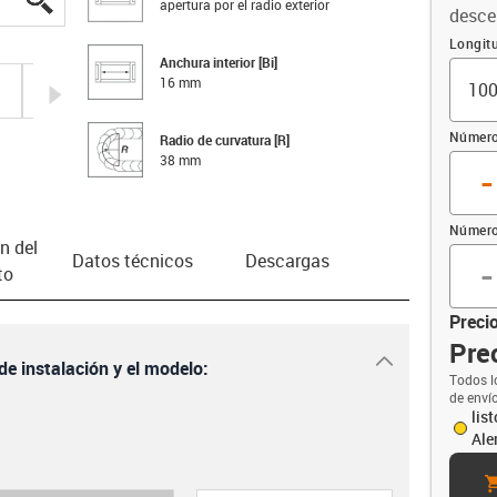
apertura por el radio exterior
desce
Compen
Longit
Anchura interior [Bi]
16 mm
igus-icon-arrow-right
Número
Radio de curvatura [R]
38 mm
-
Número
n del
-
Datos técnicos
Descargas
to
Precio
Prec
igus-icon-dr
de instalación y el modelo:
Todos l
de enví
lis
Ale
ca