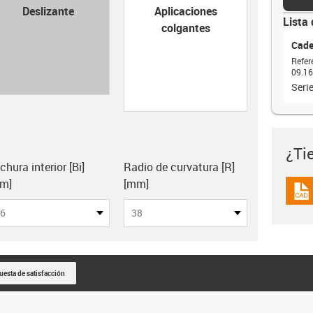
con-check
Deslizante
Aplicaciones
Lista 
colgantes
Cade
Refer
09.16
Seri
¿Ti
lipboard
chura interior [Bi]
Radio de curvatura [R]
m]
[mm]
igus
6
38
uesta de satisfacción