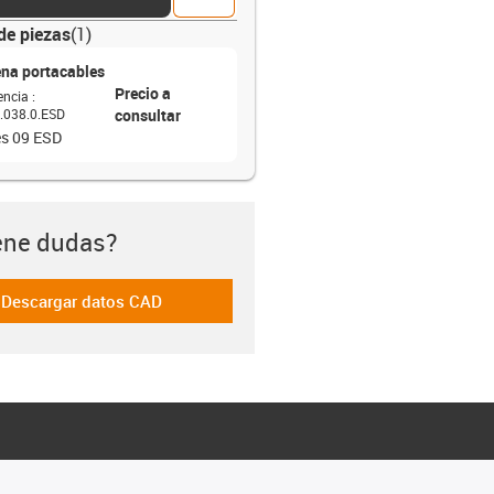
de piezas
(
1
)
na portacables
Precio a
encia
:
.038.0.ESD
consultar
es 09 ESD
ene dudas?
Descargar datos CAD
-icon-cad-dateien