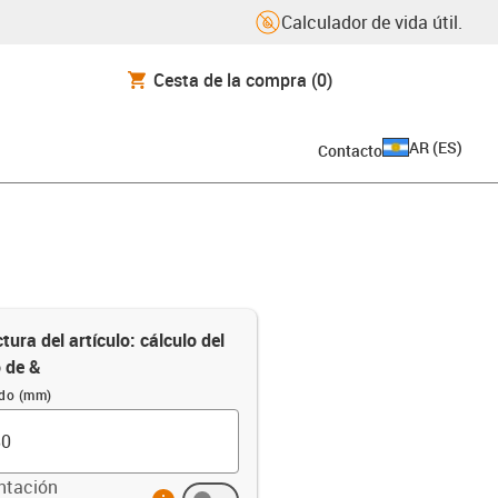
Calculador de vida útil.
Cesta de la compra
(0)
AR
(
ES
)
Contacto
tura del artículo: cálculo del
o de &
ido (mm)
ntación
info