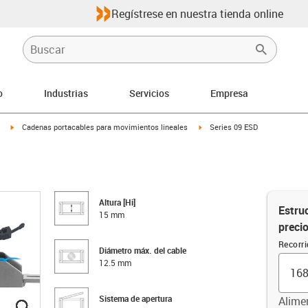
Regístrese en nuestra tienda online
o
Industrias
Servicios
Empresa
igus-icon-arrow-right
igus-icon-arrow-right
Cadenas portacables para movimientos lineales
Series 09 ESD
Altura [Hi]
Estruc
15 mm
preci
Recorr
Diámetro máx. del cable
12.5 mm
Sistema de apertura
Alime
igus-icon-lupe
igus-icon-lupe
igus-icon-lupe
igus-icon-lupe