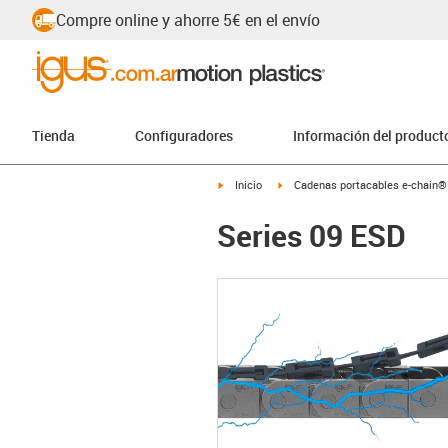
Compre online y ahorre 5€ en el envío
Tienda
Configuradores
Información del product
igus-icon-arrow-right
igus-icon-arrow-right
Inicio
Cadenas portacables e-chain®
Series 09 ESD