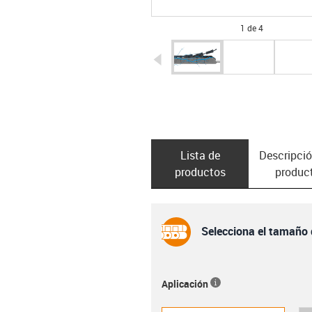
1 de 4
igus-icon-arrow-left
Lista de
Descripció
productos
produc
Selecciona el tamaño 
Aplicación