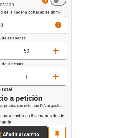
ntrada
sación (mm)
ud de la cadena portacables (mm)
info
 de eslabones
+
 de sistemas
+
 total
io a petición
opdown-up
os precios son netos sin IVA ni gastos
o
to para enviar en 8 semanas desde
mania
rt
pin
Añadir al carrito