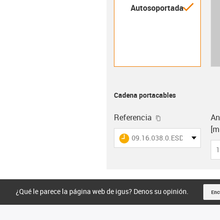
igus-i
Autosoportada
Cadena portacables
igus-icon-copy-c
Referencia
An
[m
igus-icon-lieferzeit
09.16.038.0.ESD
1
¿Qué le parece la página web de igus? Denos su opinión.
Enc