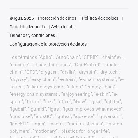
©
igus, 2026
Protección de datos
Política de cookies
Canal de denuncia
Aviso legal
Términos y condiciones
Configuración de la protección de datos
Los términos "Apiro", "AutoChain", "CFRIP", "chainflex",
"chainge", "chains for cranes", "ConProtect", "cradle-
chain", "CTD", "drygear", "drylin", "dryspin", "dry-tech",
"dryway", "easy chain", "e-chain", "e-chain systems", "e-
ketten", "e-kettensysteme", "e-loop", "energy chain",
"energy chain systems", "enjoyneering", "e-skin", "e-
spool", "fixflex", "flizz", "i.Cee", "ibow", "igear", "iglidur",
"igubal", "igumid", "igus", "igus improves what moves",
"igus:bike", "igusGO", "igutex", "iguverse", "iguversum",
"kineKIT", "kopla", "manus", "motion plastics", "motion
polymers", "motionary", "plastics for longer life",