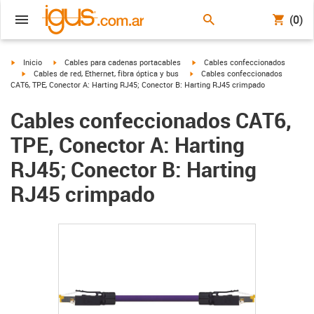
(0)
igus-icon-arrow-right
igus-icon-arrow-right
igus-icon-arrow-right
Inicio
Cables para cadenas portacables
Cables confeccionados
igus-icon-arrow-right
igus-icon-arrow-right
Cables de red, Ethernet, fibra óptica y bus
Cables confeccionados
CAT6, TPE, Conector A: Harting RJ45; Conector B: Harting RJ45 crimpado
Cables confeccionados CAT6,
TPE, Conector A: Harting
RJ45; Conector B: Harting
RJ45 crimpado