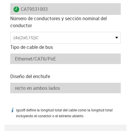
igus-icon-lieferzeit
CAT9531003
Número de conductores y sección nominal del
conductor
(4x(2x0,15))C
Tipo de cable de bus
Diseño del enchufe
igus® define la longitud total del cable como la longitud total
igus-icon-info
incluyendo el conector o el extremo abierto.