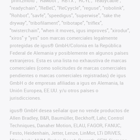
"print2mold", "Rawbot", "RBTX", "RCYL", "readycable",
"readychain", "ReBeL", "ReCyycle", "reguse", "robolink",
"Rohbot", "savfe", "speedigus", "superwise", "take the
dryway", "tribofilament", "tribotape", "triflex",
"twisterchain", "when it moves, igus improves", "xirodur",
"xiros" y "yes" son marcas comerciales legalmente
protegidas de igus® GmbH/Colonia en la República
Federal de Alemania y posiblemente en algunos países
extranjeros. Esta es una lista no exhaustiva de marcas
comerciales (como solicitudes de marcas comerciales
pendientes o marcas comerciales registradas) de igus
GmbH o de empresas afiliadas a igus en Alemania, la
Unión Europea, EE.UU. y/u otros países o
jurisdicciones.
igus® GmbH desea señalar que no vende productos de
Allen Bradley, B&R, Baumüller, Beckhoff, Lahr, Control
Techniques, Danaher Motion, ELAU, FAGOR, FANUC,
Festo, Heidenhain, Jetter, Lenze, LinMot, LTi DRiVES,