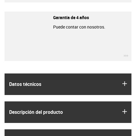
Garantía de 4 años
Puede contar con nosotros.
igu
igus
Datos técnicos
igus
Descripción del producto