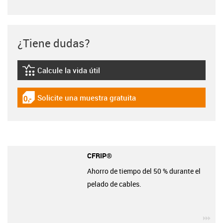
¿Tiene dudas?
Calcule la vida útil
igus-icon-lebensdauerrechner
Solicite una muestra gratuita
igus-icon-gratismuster
CFRIP®
Ahorro de tiempo del 50 % durante el
pelado de cables.
igu