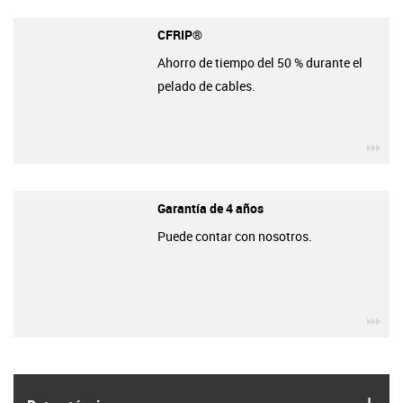
CFRIP®
Ahorro de tiempo del 50 % durante el
pelado de cables.
igu
Garantía de 4 años
Puede contar con nosotros.
igu
igus