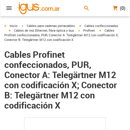
(0)
igus-icon-arrow-right
igus-icon-arrow-right
igus-icon-arrow-right
Inicio
Cables para cadenas portacables
Cables confeccionados
igus-icon-arrow-right
igus-icon-arrow-right
igus-icon-arrow-righ
Cables de red, Ethernet, fibra óptica y bus
Profinet
Cables
Profinet confeccionados, PUR, Conector A: Telegärtner M12 con codificación X;
Conector B: Telegärtner M12 con codificación X
Cables Profinet
confeccionados, PUR,
Conector A: Telegärtner M12
con codificación X; Conector
B: Telegärtner M12 con
codificación X