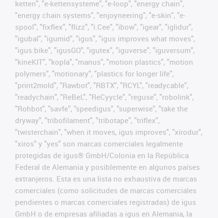
ketten", "e-kettensysteme", "e-loop", "energy chain",
"energy chain systems", "enjoyneering", "e-skin", "e-
spool", "fixflex", "flizz", "i.Cee", "ibow", "igear", "iglidur",
"igubal", "igumid", "igus", "igus improves what moves",
"igus:bike", "igusGO", "igutex", "iguverse", "iguversum",
"kineKIT", "kopla", "manus", "motion plastics", "motion
polymers", "motionary", "plastics for longer life",
"print2mold", "Rawbot", "RBTX", "RCYL", "readycable",
"readychain", "ReBeL", "ReCyycle", "reguse", "robolink",
"Rohbot", "savfe", "speedigus", "superwise", "take the
dryway", "tribofilament", "tribotape", "triflex",
"twisterchain", "when it moves, igus improves", "xirodur",
"xiros" y "yes" son marcas comerciales legalmente
protegidas de igus® GmbH/Colonia en la República
Federal de Alemania y posiblemente en algunos países
extranjeros. Esta es una lista no exhaustiva de marcas
comerciales (como solicitudes de marcas comerciales
pendientes o marcas comerciales registradas) de igus
GmbH o de empresas afiliadas a igus en Alemania, la