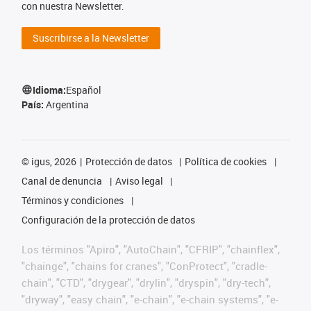
con nuestra Newsletter.
Suscribirse a la Newsletter
Idioma:
Español
País:
Argentina
©
igus, 2026
Protección de datos
Política de cookies
Canal de denuncia
Aviso legal
Términos y condiciones
Configuración de la protección de datos
Los términos "Apiro", "AutoChain", "CFRIP", "chainflex",
"chainge", "chains for cranes", "ConProtect", "cradle-
chain", "CTD", "drygear", "drylin", "dryspin", "dry-tech",
"dryway", "easy chain", "e-chain", "e-chain systems", "e-