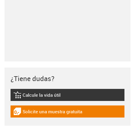
¿Tiene dudas?
Calcule la vida útil
igus-icon-lebensdauerrechner
Solicite una muestra gratuita
igus-icon-gratismuster