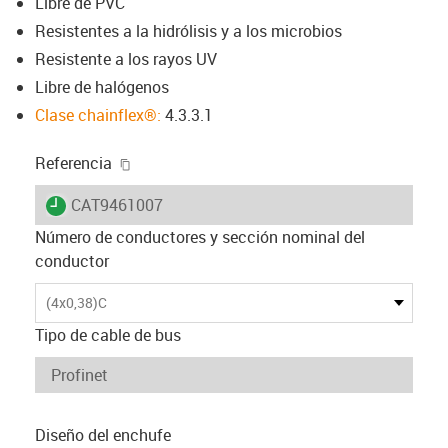
Libre de PVC
Resistentes a la hidrólisis y a los microbios
Resistente a los rayos UV
Libre de halógenos
Clase chainflex®:
4.3.3.1
igus-icon-copy-clipboard
Referencia
igus-icon-lieferzeit
CAT9461007
Número de conductores y sección nominal del
conductor
(4x0,38)C
Tipo de cable de bus
Diseño del enchufe