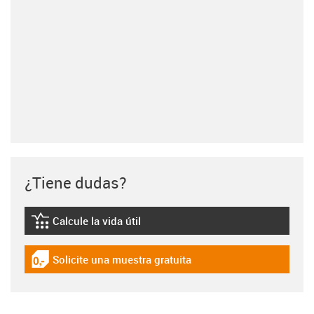
¿Tiene dudas?
Calcule la vida útil
igus-icon-lebensdauerrechner
Solicite una muestra gratuita
igus-icon-gratismuster