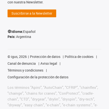
con nuestra Newsletter.
Suscribirse a la Newsletter
Idioma:
Español
País:
Argentina
©
igus, 2026
Protección de datos
Política de cookies
Canal de denuncia
Aviso legal
Términos y condiciones
Configuración de la protección de datos
Los términos "Apiro", "AutoChain", "CFRIP", "chainflex",
"chainge", "chains for cranes", "ConProtect", "cradle-
chain", "CTD", "drygear", "drylin", "dryspin", "dry-tech",
"dryway", "easy chain", "e-chain", "e-chain systems", "e-