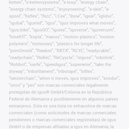
ketten", "e-kettensysteme", "e-loop", "energy chain",
"energy chain systems", "enjoyneering", "e-skin", "e-
spool", "fixflex", "flizz", "i.Cee", "ibow", "igear", "iglidur",
"igubal", "igumid", "igus", "igus improves what moves",
"igus:bike", "igusGO", "igutex", "iguverse", "iguversum",
"kineKIT", "kopla", "manus", "motion plastics", "motion
polymers", "motionary", "plastics for longer life",
"print2mold", "Rawbot", "RBTX", "RCYL", "readycable",
"readychain", "ReBeL", "ReCyycle", "reguse", "robolink",
"Rohbot", "savfe", "speedigus", "superwise", "take the
dryway", "tribofilament", "tribotape", "triflex",
"twisterchain", "when it moves, igus improves", "xirodur",
"xiros" y "yes" son marcas comerciales legalmente
protegidas de igus® GmbH/Colonia en la República
Federal de Alemania y posiblemente en algunos países
extranjeros. Esta es una lista no exhaustiva de marcas
comerciales (como solicitudes de marcas comerciales
pendientes o marcas comerciales registradas) de igus
GmbH o de empresas afiliadas a igus en Alemania, la