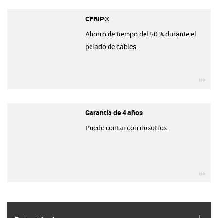
CFRIP®
Ahorro de tiempo del 50 % durante el
pelado de cables.
igu
Garantía de 4 años
Puede contar con nosotros.
igu
igus