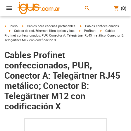
(0)
igus-icon-arrow-right
igus-icon-arrow-right
igus-icon-arrow-right
Inicio
Cables para cadenas portacables
Cables confeccionados
igus-icon-arrow-right
igus-icon-arrow-right
igus-icon-arrow-righ
Cables de red, Ethernet, fibra óptica y bus
Profinet
Cables
Profinet confeccionados, PUR, Conector A: Telegärtner RJ45 metálico; Conector B:
Telegärtner M12 con codificación X
Cables Profinet
confeccionados, PUR,
Conector A: Telegärtner RJ45
metálico; Conector B:
Telegärtner M12 con
codificación X