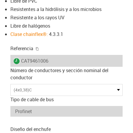
Libre de PVC
Resistentes a la hidrólisis y a los microbios
Resistente a los rayos UV
Libre de halógenos
Clase chainflex®:
4.3.3.1
igus-icon-copy-clipboard
Referencia
igus-icon-lieferzeit
CAT9461006
Número de conductores y sección nominal del
conductor
(4x0,38)C
Tipo de cable de bus
Diseño del enchufe