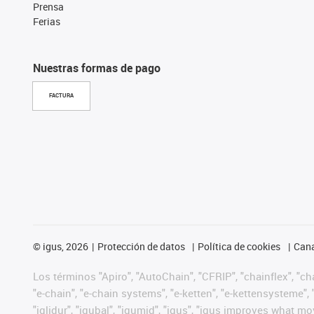
Prensa
Ferias
Nuestras formas de pago
FACTURA
©
igus, 2026
Protección de datos
Política de cookies
Cana
Los términos "Apiro", "AutoChain", "CFRIP", "chainflex", "chai
"e-chain", "e-chain systems", "e-ketten", "e-kettensysteme", "e
"iglidur", "igubal", "igumid", "igus", "igus improves what mo