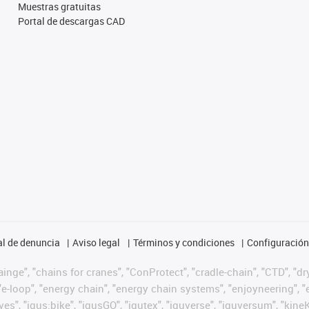
Muestras gratuitas
Portal de descargas CAD
l de denuncia
Aviso legal
Términos y condiciones
Configuración 
nge", "chains for cranes", "ConProtect", "cradle-chain", "CTD", "dryg
-loop", "energy chain", "energy chain systems", "enjoyneering", "e-skin
ves", "igus:bike", "igusGO", "igutex", "iguverse", "iguversum", "kin