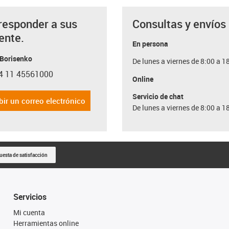
responder a sus
Consultas y envíos
ente.
En persona
 Borisenko
De lunes a viernes de 8:00 a 1
4 11 45561000
con-phone
Online
Servicio de chat
bir un correo electrónico
De lunes a viernes de 8:00 a 1
uesta de satisfacción
Servicios
Mi cuenta
Herramientas online