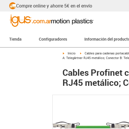
Compre online y ahorre 5€ en el envío
Tienda
Configuradores
Información del product
igus-icon-arrow-right
igus-icon-arrow-right
Inicio
Cables para cadenas portacab
A: Telegärtner RJ45 metálico; Conector B: Te
Cables Profinet 
RJ45 metálico; C