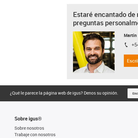
Estaré encantado de 
preguntas personalm
Martin
+5
igus-i
Escri
¿Qué le parece la página web de igus? Denos su opinión.
Enc
Sobre igus®
Sobre nosotros
Trabaje con nosotros