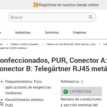
Regístrese en nuestra tienda online
o
Industrias
Servicios
Empresa
igus-icon-arrow-right
igus-icon-arrow-right
igus-
les
Cables confeccionados
Cables de red, Ethernet, fibra óptica y bus
Ca
legärtner RJ45 metálico
confeccionados, PUR, Conector A:
onector B: Telegärtner RJ45 metá
igus-icon-cop
Requerimientos: Para
Referencia
aplicaciones de exigencias
igus-icon-lieferzeit
CAT9461004
medianas
Número de conductores
Revestimiento exterior:
y sección nominal del
PUR