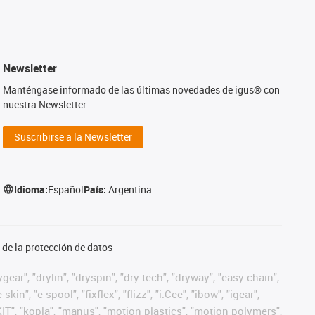
Newsletter
Manténgase informado de las últimas novedades de igus® con
nuestra Newsletter.
Suscribirse a la Newsletter
Idioma:
Español
País:
Argentina
de la protección de datos
ear", "drylin", "dryspin", "dry-tech", "dryway", "easy chain",
", "e-spool", "fixflex", "flizz", "i.Cee", "ibow", "igear",
eKIT", "kopla", "manus", "motion plastics", "motion polymers",