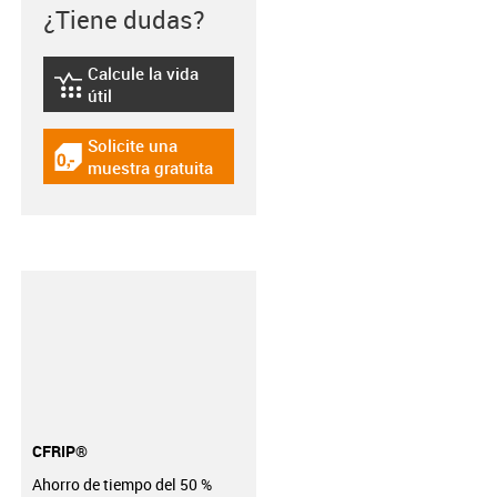
¿Tiene dudas?
Calcule la vida
igus-icon-lebensdauerrechner
útil
Solicite una
igus-icon-gratismuster
muestra gratuita
CFRIP®
Ahorro de tiempo del 50 %