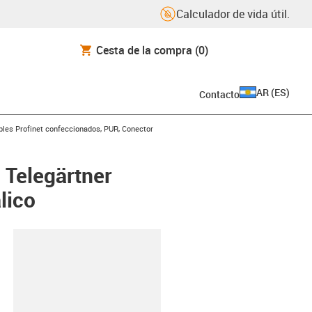
Calculador de vida útil.
Cesta de la compra
(0)
AR
(
ES
)
Contacto
icon-arrow-right
bles Profinet confeccionados, PUR, Conector
 Telegärtner
lico
y-clipboard