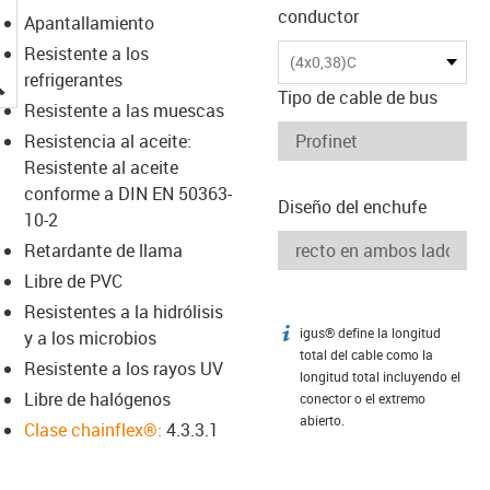
conductor
Apantallamiento
Resistente a los
(4x0,38)C
igus-icon-lupe
refrigerantes
Tipo de cable de bus
Resistente a las muescas
Resistencia al aceite:
Resistente al aceite
conforme a DIN EN 50363-
Diseño del enchufe
10-2
Retardante de llama
Libre de PVC
Resistentes a la hidrólisis
igus® define la longitud
igus-icon-info
y a los microbios
total del cable como la
Resistente a los rayos UV
longitud total incluyendo el
Libre de halógenos
conector o el extremo
abierto.
Clase chainflex®:
4.3.3.1