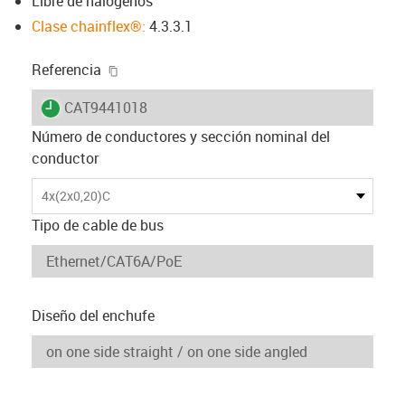
Libre de halógenos
Clase chainflex®:
4.3.3.1
igus-icon-copy-clipboard
Referencia
igus-icon-lieferzeit
CAT9441018
Número de conductores y sección nominal del
conductor
4x(2x0,20)C
Tipo de cable de bus
Diseño del enchufe