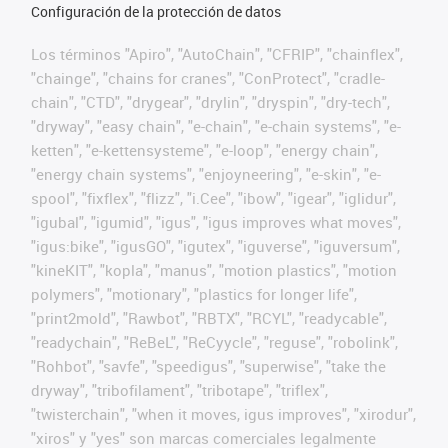
Configuración de la protección de datos
Los términos "Apiro", "AutoChain", "CFRIP", "chainflex",
"chainge", "chains for cranes", "ConProtect", "cradle-
chain", "CTD", "drygear", "drylin", "dryspin", "dry-tech",
"dryway", "easy chain", "e-chain", "e-chain systems", "e-
ketten", "e-kettensysteme", "e-loop", "energy chain",
"energy chain systems", "enjoyneering", "e-skin", "e-
spool", "fixflex", "flizz", "i.Cee", "ibow", "igear", "iglidur",
"igubal", "igumid", "igus", "igus improves what moves",
"igus:bike", "igusGO", "igutex", "iguverse", "iguversum",
"kineKIT", "kopla", "manus", "motion plastics", "motion
polymers", "motionary", "plastics for longer life",
"print2mold", "Rawbot", "RBTX", "RCYL", "readycable",
"readychain", "ReBeL", "ReCyycle", "reguse", "robolink",
"Rohbot", "savfe", "speedigus", "superwise", "take the
dryway", "tribofilament", "tribotape", "triflex",
"twisterchain", "when it moves, igus improves", "xirodur",
"xiros" y "yes" son marcas comerciales legalmente