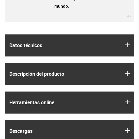
mundo.
igu
igus
Datos técnicos
igus
Descripción del producto
igus
Herramientas online
igus
Descargas