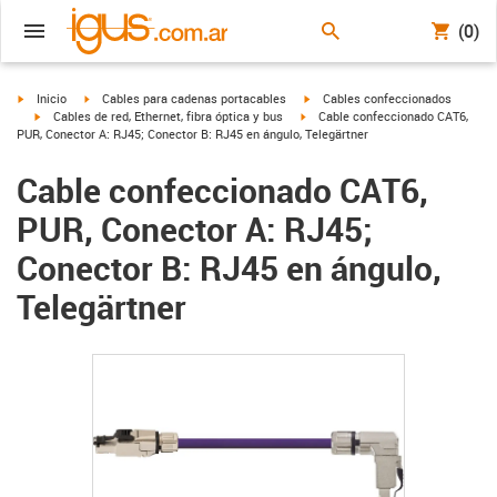
(0)
igus-icon-arrow-right
igus-icon-arrow-right
igus-icon-arrow-right
Inicio
Cables para cadenas portacables
Cables confeccionados
igus-icon-arrow-right
igus-icon-arrow-right
Cables de red, Ethernet, fibra óptica y bus
Cable confeccionado CAT6,
PUR, Conector A: RJ45; Conector B: RJ45 en ángulo, Telegärtner
Cable confeccionado CAT6,
PUR, Conector A: RJ45;
Conector B: RJ45 en ángulo,
Telegärtner