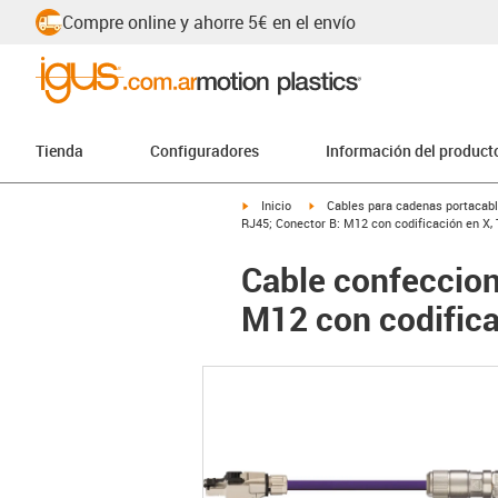
Compre online y ahorre 5€ en el envío
Tienda
Configuradores
Información del product
igus-icon-arrow-right
igus-icon-arrow-right
Inicio
Cables para cadenas portacab
RJ45; Conector B: M12 con codificación en X, 
Cable confeccio
M12 con codifica