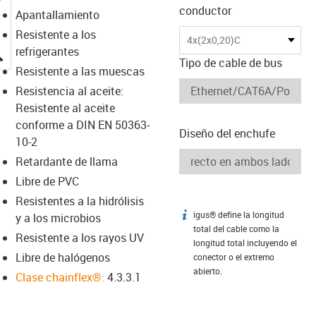
conductor
Apantallamiento
Resistente a los
4x(2x0,20)C
igus-icon-lupe
refrigerantes
Tipo de cable de bus
Resistente a las muescas
Resistencia al aceite:
Resistente al aceite
conforme a DIN EN 50363-
Diseño del enchufe
10-2
Retardante de llama
Libre de PVC
Resistentes a la hidrólisis
igus® define la longitud
igus-icon-info
y a los microbios
total del cable como la
Resistente a los rayos UV
longitud total incluyendo el
Libre de halógenos
conector o el extremo
abierto.
Clase chainflex®:
4.3.3.1