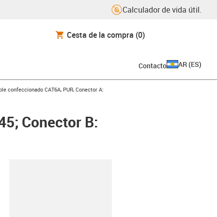
Calculador de vida útil.
Cesta de la compra
(0)
AR
(
ES
)
Contacto
icon-arrow-right
ble confeccionado CAT6A, PUR, Conector A:
45; Conector B:
y-clipboard