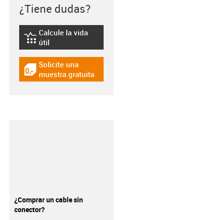
¿Tiene dudas?
Calcule la vida
igus-icon-lebensdauerrechner
útil
Solicite una
igus-icon-gratismuster
muestra gratuita
¿Comprar un cable sin
conector?