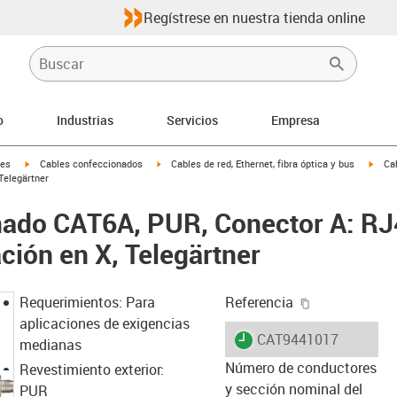
Regístrese en nuestra tienda online
o
Industrias
Servicios
Empresa
igus-icon-arrow-right
igus-icon-arrow-right
igus-
les
Cables confeccionados
Cables de red, Ethernet, fibra óptica y bus
Ca
Telegärtner
nado CAT6A, PUR, Conector A: RJ
ción en X, Telegärtner
igus-icon-cop
Requerimientos: Para
Referencia
aplicaciones de exigencias
igus-icon-lieferzeit
CAT9441017
medianas
Número de conductores
Revestimiento exterior:
y sección nominal del
PUR