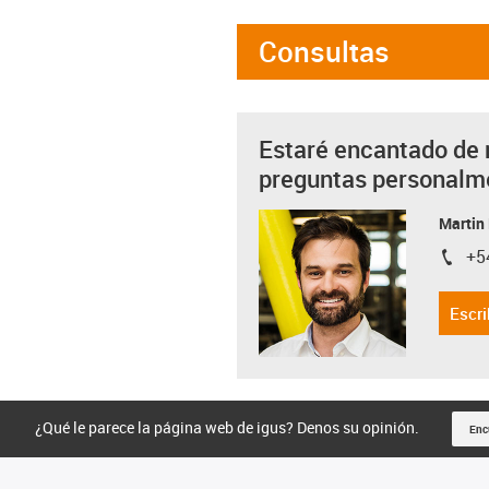
Consultas
Estaré encantado de 
preguntas personalm
Martin
+5
igus-i
Escri
¿Qué le parece la página web de igus? Denos su opinión.
Enc