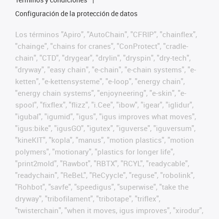
Configuración de la protección de datos
Los términos "Apiro", "AutoChain", "CFRIP", "chainflex",
"chainge", "chains for cranes", "ConProtect", "cradle-
chain", "CTD", "drygear", "drylin", "dryspin", "dry-tech",
"dryway", "easy chain", "e-chain", "e-chain systems", "e-
ketten", "e-kettensysteme", "e-loop", "energy chain",
"energy chain systems", "enjoyneering", "e-skin", "e-
spool", "fixflex", "flizz", "i.Cee", "ibow", "igear", "iglidur",
"igubal", "igumid", "igus", "igus improves what moves",
"igus:bike", "igusGO", "igutex", "iguverse", "iguversum",
"kineKIT", "kopla", "manus", "motion plastics", "motion
polymers", "motionary", "plastics for longer life",
"print2mold", "Rawbot", "RBTX", "RCYL", "readycable",
"readychain", "ReBeL", "ReCyycle", "reguse", "robolink",
"Rohbot", "savfe", "speedigus", "superwise", "take the
dryway", "tribofilament", "tribotape", "triflex",
"twisterchain", "when it moves, igus improves", "xirodur",