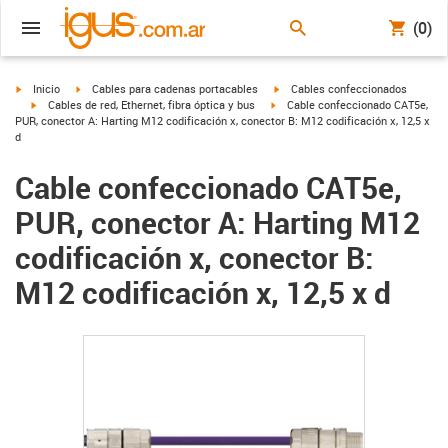
(0)
igus-icon-arrow-right
igus-icon-arrow-right
igus-icon-arrow-right
Inicio
Cables para cadenas portacables
Cables confeccionados
igus-icon-arrow-right
igus-icon-arrow-right
Cables de red, Ethernet, fibra óptica y bus
Cable confeccionado CAT5e,
PUR, conector A: Harting M12 codificación x, conector B: M12 codificación x, 12,5 x
d
Cable confeccionado CAT5e,
PUR, conector A: Harting M12
codificación x, conector B:
M12 codificación x, 12,5 x d