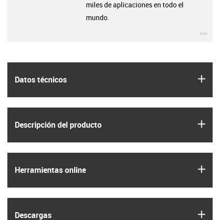
miles de aplicaciones en todo el
mundo.
igu
igus
Datos técnicos
igus
Descripción del producto
igus
Herramientas online
igus
Descargas