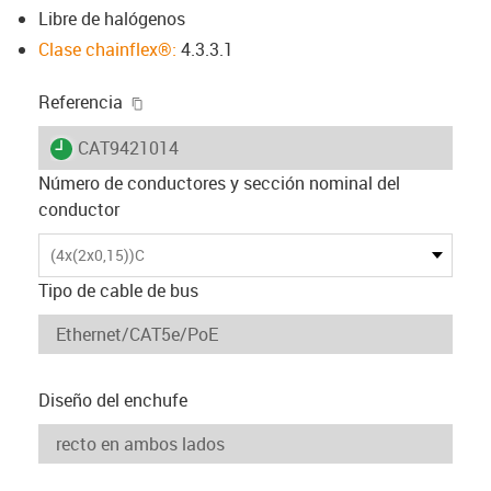
Libre de halógenos
Clase chainflex®:
4.3.3.1
igus-icon-copy-clipboard
Referencia
igus-icon-lieferzeit
CAT9421014
Número de conductores y sección nominal del
conductor
(4x(2x0,15))C
Tipo de cable de bus
Diseño del enchufe