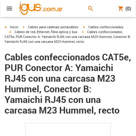
(0)
igus-icon-arrow-right
igus-icon-arrow-right
igus-icon-arrow-right
Inicio
Cables para cadenas portacables
Cables confeccionados
igus-icon-arrow-right
igus-icon-arrow-right
Cables de red, Ethernet, fibra óptica y bus
Cables confeccionados
CAT5e, PUR Conector A: Yamaichi RJ45 con una carcasa M23 Hummel, Conector B:
Yamaichi RJ45 con una carcasa M23 Hummel, recto
Cables confeccionados CAT5e,
PUR Conector A: Yamaichi
RJ45 con una carcasa M23
Hummel, Conector B:
Yamaichi RJ45 con una
carcasa M23 Hummel, recto