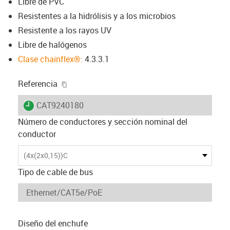
Libre de PVC
Resistentes a la hidrólisis y a los microbios
Resistente a los rayos UV
Libre de halógenos
Clase chainflex®:
4.3.3.1
igus-icon-copy-clipboard
Referencia
igus-icon-lieferzeit
CAT9240180
Número de conductores y sección nominal del
conductor
(4x(2x0,15))C
Tipo de cable de bus
Diseño del enchufe