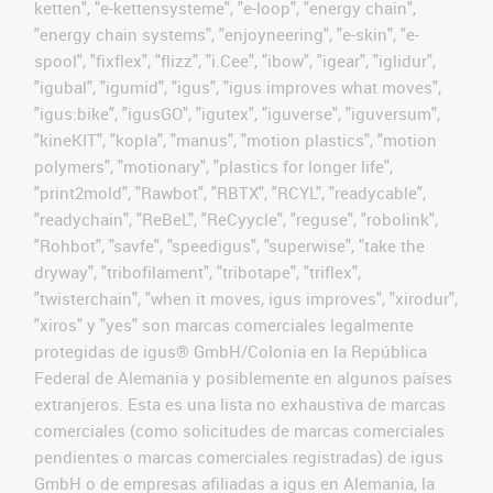
ketten", "e-kettensysteme", "e-loop", "energy chain",
"energy chain systems", "enjoyneering", "e-skin", "e-
spool", "fixflex", "flizz", "i.Cee", "ibow", "igear", "iglidur",
"igubal", "igumid", "igus", "igus improves what moves",
"igus:bike", "igusGO", "igutex", "iguverse", "iguversum",
"kineKIT", "kopla", "manus", "motion plastics", "motion
polymers", "motionary", "plastics for longer life",
"print2mold", "Rawbot", "RBTX", "RCYL", "readycable",
"readychain", "ReBeL", "ReCyycle", "reguse", "robolink",
"Rohbot", "savfe", "speedigus", "superwise", "take the
dryway", "tribofilament", "tribotape", "triflex",
"twisterchain", "when it moves, igus improves", "xirodur",
"xiros" y "yes" son marcas comerciales legalmente
protegidas de igus® GmbH/Colonia en la República
Federal de Alemania y posiblemente en algunos países
extranjeros. Esta es una lista no exhaustiva de marcas
comerciales (como solicitudes de marcas comerciales
pendientes o marcas comerciales registradas) de igus
GmbH o de empresas afiliadas a igus en Alemania, la