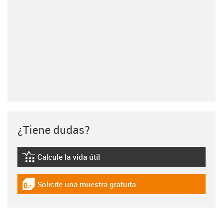
¿Tiene dudas?
Calcule la vida útil
igus-icon-lebensdauerrechner
Solicite una muestra gratuita
igus-icon-gratismuster