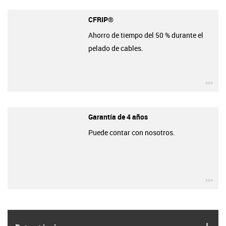
CFRIP®
Ahorro de tiempo del 50 % durante el
pelado de cables.
igu
Garantía de 4 años
Puede contar con nosotros.
igu
igus