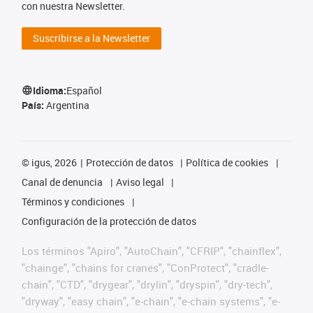
con nuestra Newsletter.
Suscribirse a la Newsletter
Idioma:
Español
País:
Argentina
©
igus, 2026
Protección de datos
Política de cookies
Canal de denuncia
Aviso legal
Términos y condiciones
Configuración de la protección de datos
Los términos "Apiro", "AutoChain", "CFRIP", "chainflex",
"chainge", "chains for cranes", "ConProtect", "cradle-
chain", "CTD", "drygear", "drylin", "dryspin", "dry-tech",
"dryway", "easy chain", "e-chain", "e-chain systems", "e-