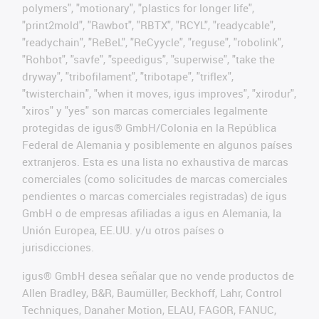
polymers", "motionary", "plastics for longer life",
"print2mold", "Rawbot", "RBTX", "RCYL", "readycable",
"readychain", "ReBeL", "ReCyycle", "reguse", "robolink",
"Rohbot", "savfe", "speedigus", "superwise", "take the
dryway", "tribofilament", "tribotape", "triflex",
"twisterchain", "when it moves, igus improves", "xirodur",
"xiros" y "yes" son marcas comerciales legalmente
protegidas de igus® GmbH/Colonia en la República
Federal de Alemania y posiblemente en algunos países
extranjeros. Esta es una lista no exhaustiva de marcas
comerciales (como solicitudes de marcas comerciales
pendientes o marcas comerciales registradas) de igus
GmbH o de empresas afiliadas a igus en Alemania, la
Unión Europea, EE.UU. y/u otros países o
jurisdicciones.
igus® GmbH desea señalar que no vende productos de
Allen Bradley, B&R, Baumüller, Beckhoff, Lahr, Control
Techniques, Danaher Motion, ELAU, FAGOR, FANUC,