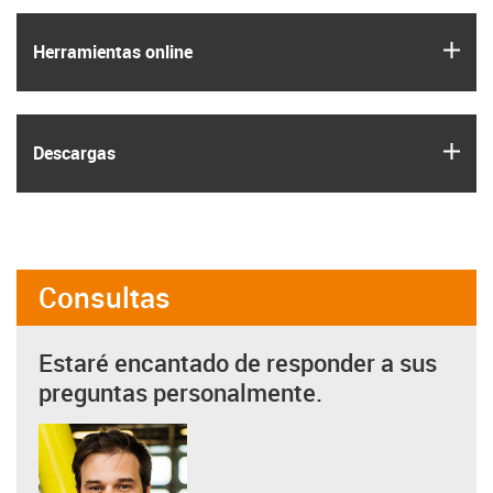
igus
Herramientas online
igus
Descargas
Consultas
Estaré encantado de responder a sus
preguntas personalmente.