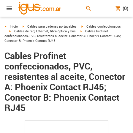
(0)
igus-icon-arrow-right
igus-icon-arrow-right
igus-icon-arrow-right
Inicio
Cables para cadenas portacables
Cables confeccionados
igus-icon-arrow-right
igus-icon-arrow-right
Cables de red, Ethernet, fibra óptica y bus
Cables Profinet
confeccionados, PVC, resistentes al aceite, Conector A: Phoenix Contact RJ45;
Conector B: Phoenix Contact RJ45
Cables Profinet
confeccionados, PVC,
resistentes al aceite, Conector
A: Phoenix Contact RJ45;
Conector B: Phoenix Contact
RJ45