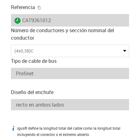
igus-icon-copy-clipboard
Referencia
igus-icon-lieferzeit
CAT9361012
Número de conductores y sección nominal del
conductor
(4x0,38)C
Tipo de cable de bus
Diseño del enchufe
igus® define la longitud total del cable como la longitud total
igus-icon-info
incluyendo el conector o el extremo abierto.