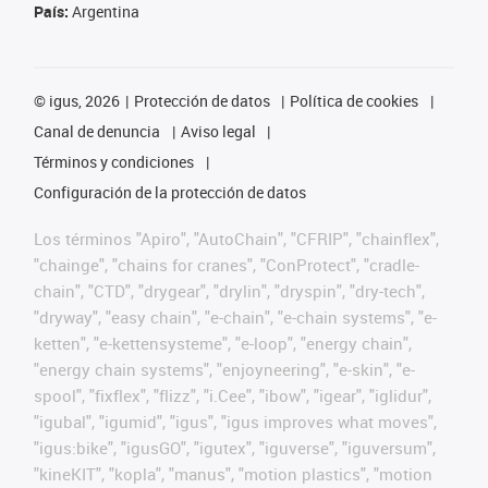
País:
Argentina
©
igus, 2026
Protección de datos
Política de cookies
Canal de denuncia
Aviso legal
Términos y condiciones
Configuración de la protección de datos
Los términos "Apiro", "AutoChain", "CFRIP", "chainflex",
"chainge", "chains for cranes", "ConProtect", "cradle-
chain", "CTD", "drygear", "drylin", "dryspin", "dry-tech",
"dryway", "easy chain", "e-chain", "e-chain systems", "e-
ketten", "e-kettensysteme", "e-loop", "energy chain",
"energy chain systems", "enjoyneering", "e-skin", "e-
spool", "fixflex", "flizz", "i.Cee", "ibow", "igear", "iglidur",
"igubal", "igumid", "igus", "igus improves what moves",
"igus:bike", "igusGO", "igutex", "iguverse", "iguversum",
"kineKIT", "kopla", "manus", "motion plastics", "motion