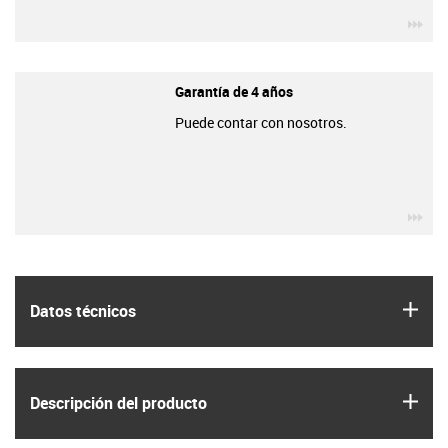
igu
Garantía de 4 años
Puede contar con nosotros.
igu
igus
Datos técnicos
igus
Descripción del producto