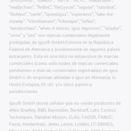
"readychain", "ReBeL", "ReCyycle", "reguse", "robolink",
"Rohbot", "savfe", "speedigus", "superwise", "take the
dryway", "tribofilament", "tribotape", "triflex",
"twisterchain", "when it moves, igus improves", "xirodur",
"xiros" y "yes" son marcas comerciales legalmente
protegidas de igus® GmbH/Colonia en la República
Federal de Alemania y posiblemente en algunos países
extranjeros. Esta es una lista no exhaustiva de marcas
comerciales (como solicitudes de marcas comerciales
pendientes o marcas comerciales registradas) de igus
GmbH o de empresas afiliadas a igus en Alemania, la
Unión Europea, EE.UU. y/u otros países o
jurisdicciones.
igus® GmbH desea señalar que no vende productos de
Allen Bradley, B&R, Baumüller, Beckhoff, Lahr, Control
Techniques, Danaher Motion, ELAU, FAGOR, FANUC,
Festo, Heidenhain, Jetter, Lenze, LinMot, LTi DRiVES,
Mitsubishi, NUM, Parker, Bosch Rexroth, SEW, Siemens,