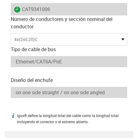
igus-icon-lieferzeit
CAT9341006
Número de conductores y sección nominal del
conductor
4x(2x0,20)C
Tipo de cable de bus
Diseño del enchufe
igus® define la longitud total del cable como la longitud total
igus-icon-info
incluyendo el conector o el extremo abierto.