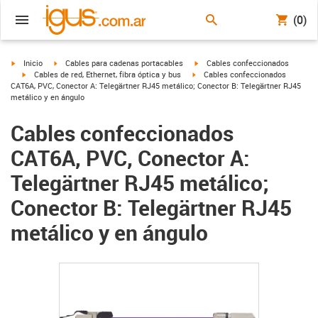
(0)
igus-icon-arrow-right
igus-icon-arrow-right
igus-icon-arrow-right
Inicio
Cables para cadenas portacables
Cables confeccionados
igus-icon-arrow-right
igus-icon-arrow-right
Cables de red, Ethernet, fibra óptica y bus
Cables confeccionados
CAT6A, PVC, Conector A: Telegärtner RJ45 metálico; Conector B: Telegärtner RJ45
metálico y en ángulo
Cables confeccionados
CAT6A, PVC, Conector A:
Telegärtner RJ45 metálico;
Conector B: Telegärtner RJ45
metálico y en ángulo