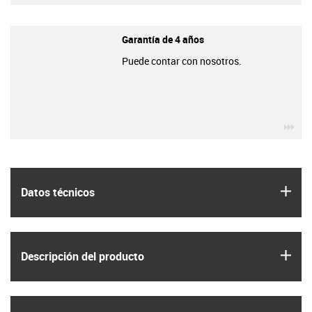
Garantía de 4 años
Puede contar con nosotros.
igu
igus
Datos técnicos
igus
Descripción del producto