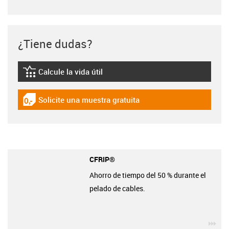
¿Tiene dudas?
Calcule la vida útil
igus-icon-lebensdauerrechner
Solicite una muestra gratuita
igus-icon-gratismuster
CFRIP®
Ahorro de tiempo del 50 % durante el
pelado de cables.
igu