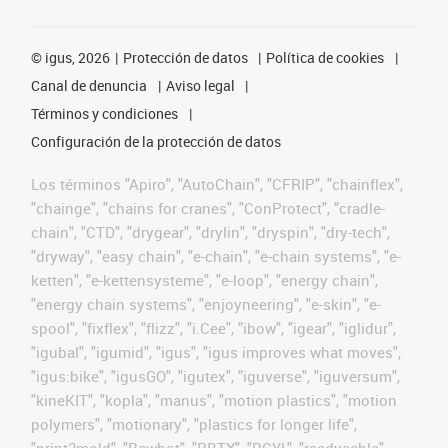
©
igus, 2026
Protección de datos
Política de cookies
Canal de denuncia
Aviso legal
Términos y condiciones
Configuración de la protección de datos
Los términos "Apiro", "AutoChain", "CFRIP", "chainflex",
"chainge", "chains for cranes", "ConProtect", "cradle-
chain", "CTD", "drygear", "drylin", "dryspin", "dry-tech",
"dryway", "easy chain", "e-chain", "e-chain systems", "e-
ketten", "e-kettensysteme", "e-loop", "energy chain",
"energy chain systems", "enjoyneering", "e-skin", "e-
spool", "fixflex", "flizz", "i.Cee", "ibow", "igear", "iglidur",
"igubal", "igumid", "igus", "igus improves what moves",
"igus:bike", "igusGO", "igutex", "iguverse", "iguversum",
"kineKIT", "kopla", "manus", "motion plastics", "motion
polymers", "motionary", "plastics for longer life",
"print2mold", "Rawbot", "RBTX", "RCYL", "readycable",