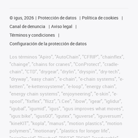
©
igus, 2026
Protección de datos
Política de cookies
Canal de denuncia
Aviso legal
Términos y condiciones
Configuración de la protección de datos
Los términos "Apiro", "AutoChain", "CFRIP", "chainflex",
"chainge", "chains for cranes", "ConProtect", "cradle-
chain", "CTD", "drygear", "drylin", "dryspin", "dry-tech",
"dryway", "easy chain", "e-chain", "e-chain systems", "e-
ketten", "e-kettensysteme", "e-loop", "energy chain",
"energy chain systems", "enjoyneering", "e-skin", "e-
spool", "fixflex", "flizz", "i.Cee", "ibow", "igear", "iglidur",
"igubal", "igumid", "igus", "igus improves what moves",
"igus:bike", "igusGO", "igutex", "iguverse", "iguversum",
"kineKIT", "kopla", "manus", "motion plastics", "motion
polymers", "motionary", "plastics for longer life",
"print2mold", "Rawbot", "RBTX", "RCYL", "readycable",