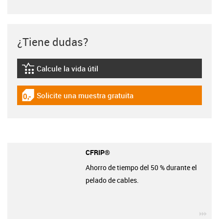
¿Tiene dudas?
Calcule la vida útil
igus-icon-lebensdauerrechner
Solicite una muestra gratuita
igus-icon-gratismuster
CFRIP®
Ahorro de tiempo del 50 % durante el
pelado de cables.
igu