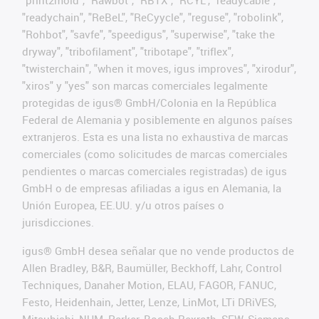
"readychain", "ReBeL", "ReCyycle", "reguse", "robolink",
"Rohbot", "savfe", "speedigus", "superwise", "take the
dryway", "tribofilament", "tribotape", "triflex",
"twisterchain", "when it moves, igus improves", "xirodur",
"xiros" y "yes" son marcas comerciales legalmente
protegidas de igus® GmbH/Colonia en la República
Federal de Alemania y posiblemente en algunos países
extranjeros. Esta es una lista no exhaustiva de marcas
comerciales (como solicitudes de marcas comerciales
pendientes o marcas comerciales registradas) de igus
GmbH o de empresas afiliadas a igus en Alemania, la
Unión Europea, EE.UU. y/u otros países o
jurisdicciones.
igus® GmbH desea señalar que no vende productos de
Allen Bradley, B&R, Baumüller, Beckhoff, Lahr, Control
Techniques, Danaher Motion, ELAU, FAGOR, FANUC,
Festo, Heidenhain, Jetter, Lenze, LinMot, LTi DRiVES,
Mitsubishi, NUM, Parker, Bosch Rexroth, SEW, Siemens,