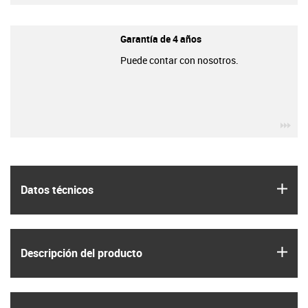
Garantía de 4 años
Puede contar con nosotros.
igu
igus
Datos técnicos
igus
Descripción del producto