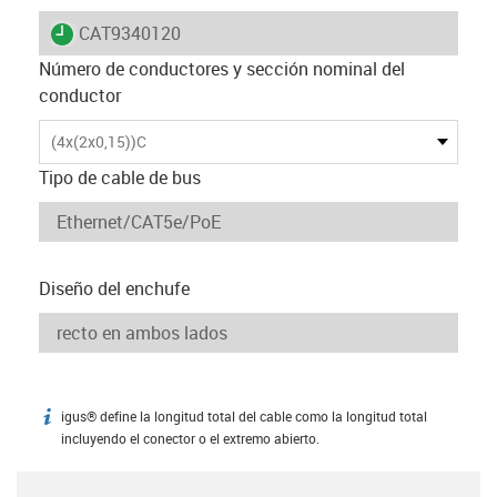
igus-icon-lieferzeit
CAT9340120
Número de conductores y sección nominal del
conductor
(4x(2x0,15))C
Tipo de cable de bus
Diseño del enchufe
igus® define la longitud total del cable como la longitud total
igus-icon-info
incluyendo el conector o el extremo abierto.