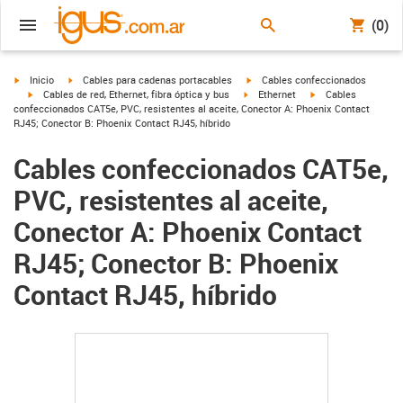
(0)
igus-icon-arrow-right
igus-icon-arrow-right
igus-icon-arrow-right
Inicio
Cables para cadenas portacables
Cables confeccionados
igus-icon-arrow-right
igus-icon-arrow-right
igus-icon-arrow-righ
Cables de red, Ethernet, fibra óptica y bus
Ethernet
Cables
confeccionados CAT5e, PVC, resistentes al aceite, Conector A: Phoenix Contact
RJ45; Conector B: Phoenix Contact RJ45, híbrido
Cables confeccionados CAT5e,
PVC, resistentes al aceite,
Conector A: Phoenix Contact
RJ45; Conector B: Phoenix
Contact RJ45, híbrido