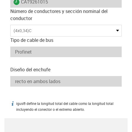
igus-icon-lieferzeit
CAT9261015
Número de conductores y sección nominal del
conductor
(4x0,34)C
Tipo de cable de bus
Diseño del enchufe
igus® define la longitud total del cable como la longitud total
igus-icon-info
incluyendo el conector o el extremo abierto.