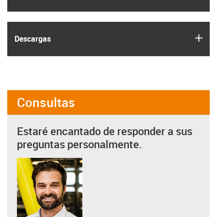
igus
Descargas
Consultas
Estaré encantado de responder a sus
preguntas personalmente.