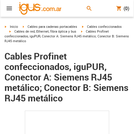
(0)
igus-icon-arrow-right
igus-icon-arrow-right
igus-icon-arrow-right
Inicio
Cables para cadenas portacables
Cables confeccionados
igus-icon-arrow-right
igus-icon-arrow-right
Cables de red, Ethernet, fibra óptica y bus
Cables Profinet
confeccionados, iguPUR, Conector A: Siemens RJ45 metálico; Conector B: Siemens
RJ45 metálico
Cables Profinet
confeccionados, iguPUR,
Conector A: Siemens RJ45
metálico; Conector B: Siemens
RJ45 metálico