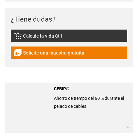
¿Tiene dudas?
Calcule la vida útil
igus-icon-lebensdauerrechner
Solicite una muestra gratuita
igus-icon-gratismuster
CFRIP®
Ahorro de tiempo del 50 % durante el
pelado de cables.
igu