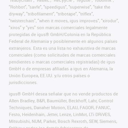
"Rohbot", "savfe", "speedigus", "superwise", "take the
dryway", "tribofilament", "tribotape", "triflex",
"twisterchain", "when it moves, igus improves", "xirodur",
"xiros" y "yes" son marcas comerciales legalmente
protegidas de igus® GmbH/Colonia en la República
Federal de Alemania y posiblemente en algunos países
extranjeros. Esta es una lista no exhaustiva de marcas
comerciales (como solicitudes de marcas comerciales
pendientes o marcas comerciales registradas) de igus
GmbH o de empresas afiliadas a igus en Alemania, la
Unión Europea, EE.UU. y/u otros países o
jurisdicciones.
igus® GmbH desea señalar que no vende productos de
Allen Bradley, B&R, Baumüller, Beckhoff, Lahr, Control
Techniques, Danaher Motion, ELAU, FAGOR, FANUC,
Festo, Heidenhain, Jetter, Lenze, LinMot, LTi DRiVES,
Mitsubishi, NUM, Parker, Bosch Rexroth, SEW, Siemens,
Stöber y todos los demás fabricantes de