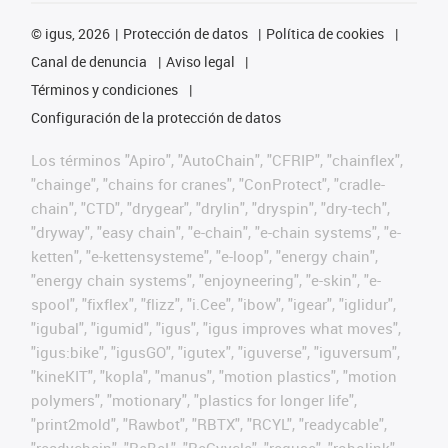
©
igus, 2026
Protección de datos
Política de cookies
Canal de denuncia
Aviso legal
Términos y condiciones
Configuración de la protección de datos
Los términos "Apiro", "AutoChain", "CFRIP", "chainflex",
"chainge", "chains for cranes", "ConProtect", "cradle-
chain", "CTD", "drygear", "drylin", "dryspin", "dry-tech",
"dryway", "easy chain", "e-chain", "e-chain systems", "e-
ketten", "e-kettensysteme", "e-loop", "energy chain",
"energy chain systems", "enjoyneering", "e-skin", "e-
spool", "fixflex", "flizz", "i.Cee", "ibow", "igear", "iglidur",
"igubal", "igumid", "igus", "igus improves what moves",
"igus:bike", "igusGO", "igutex", "iguverse", "iguversum",
"kineKIT", "kopla", "manus", "motion plastics", "motion
polymers", "motionary", "plastics for longer life",
"print2mold", "Rawbot", "RBTX", "RCYL", "readycable",
"readychain", "ReBeL", "ReCyycle", "reguse", "robolink",