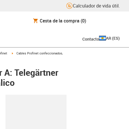
Calculador de vida útil.
Cesta de la compra
(0)
AR
(
ES
)
Contacto
icon-arrow-right
igus-icon-arrow-right
finet
Cables Profinet confeccionados,
 A: Telegärtner
lico
y-clipboard