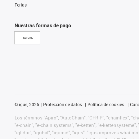
Ferias
Nuestras formas de pago
FACTURA
©
igus, 2026
Protección de datos
Política de cookies
Cana
Los términos "Apiro", "AutoChain", "CFRIP", "chainflex", "chai
"e-chain", "e-chain systems", "e-ketten", "e-kettensysteme", "e
"iglidur", "igubal", "igumid", "igus", "igus improves what mo