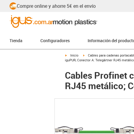
Compre online y ahorre 5€ en el envío
Tienda
Configuradores
Información del product
igus-icon-arrow-right
igus-icon-arrow-right
Inicio
Cables para cadenas portacab
iguPUR, Conector A: Telegärtner RJ45 metálic
Cables Profinet 
RJ45 metálico; C