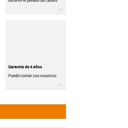
durante el pelado de cables.
igus-icon-3arrow
Garantía de 4 años
Puede contar con nosotros.
igus-icon-3arrow