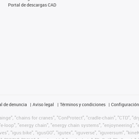
Portal de descargas CAD
l de denuncia
Aviso legal
Términos y condiciones
Configuración 
nge", "chains for cranes", "ConProtect", "cradle-chain", "CTD", "dryg
-loop", "energy chain", "energy chain systems", "enjoyneering", "e-skin
ves", "igus:bike", "igusGO", "igutex", "iguverse", "iguversum", "kin