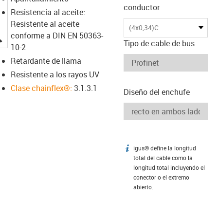
conductor
Resistencia al aceite:
Resistente al aceite
(4x0,34)C
igus-icon-lupe
conforme a DIN EN 50363-
Tipo de cable de bus
10-2
Retardante de llama
Resistente a los rayos UV
Clase chainflex®:
3.1.3.1
Diseño del enchufe
igus® define la longitud
igus-icon-info
total del cable como la
longitud total incluyendo el
conector o el extremo
abierto.