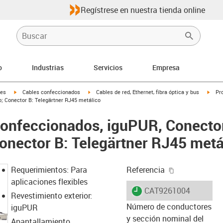
Regístrese en nuestra tienda online
o
Industrias
Servicios
Empresa
igus-icon-arrow-right
igus-icon-arrow-right
igus-
les
Cables confeccionados
Cables de red, Ethernet, fibra óptica y bus
Pro
o; Conector B: Telegärtner RJ45 metálico
confeccionados, iguPUR, Conector
onector B: Telegärtner RJ45 metá
igus-icon-cop
Requerimientos: Para
Referencia
aplicaciones flexibles
igus-icon-lieferzeit
CAT9261004
Revestimiento exterior:
Número de conductores
iguPUR
y sección nominal del
Apantallamiento