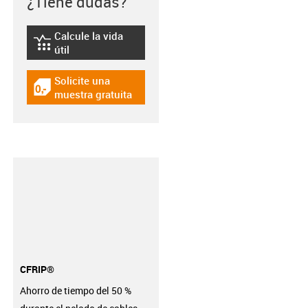
¿Tiene dudas?
Calcule la vida
igus-icon-lebensdauerrechner
útil
Solicite una
igus-icon-gratismuster
muestra gratuita
CFRIP®
Ahorro de tiempo del 50 %