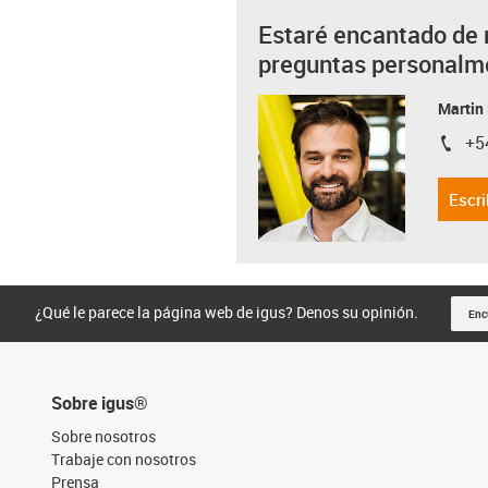
Estaré encantado de 
preguntas personalm
Martin
+5
igus-i
Escri
¿Qué le parece la página web de igus? Denos su opinión.
Enc
Sobre igus®
Sobre nosotros
Trabaje con nosotros
Prensa