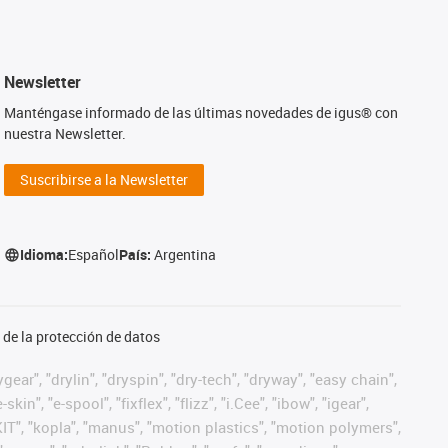
Newsletter
Manténgase informado de las últimas novedades de igus® con
nuestra Newsletter.
Suscribirse a la Newsletter
Idioma:
Español
País:
Argentina
de la protección de datos
ear", "drylin", "dryspin", "dry-tech", "dryway", "easy chain",
", "e-spool", "fixflex", "flizz", "i.Cee", "ibow", "igear",
eKIT", "kopla", "manus", "motion plastics", "motion polymers",