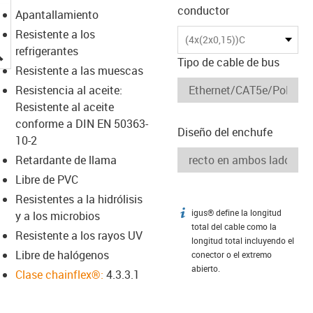
conductor
Apantallamiento
Resistente a los
(4x(2x0,15))C
igus-icon-lupe
refrigerantes
Tipo de cable de bus
Resistente a las muescas
Resistencia al aceite:
Resistente al aceite
conforme a DIN EN 50363-
Diseño del enchufe
10-2
Retardante de llama
Libre de PVC
Resistentes a la hidrólisis
igus® define la longitud
igus-icon-info
y a los microbios
total del cable como la
Resistente a los rayos UV
longitud total incluyendo el
Libre de halógenos
conector o el extremo
abierto.
Clase chainflex®:
4.3.3.1