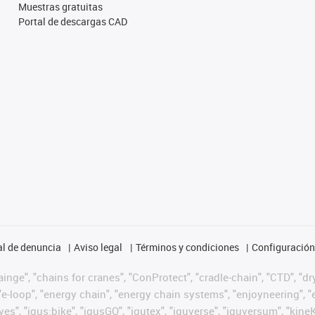
Muestras gratuitas
Portal de descargas CAD
l de denuncia
Aviso legal
Términos y condiciones
Configuración 
nge", "chains for cranes", "ConProtect", "cradle-chain", "CTD", "dryg
-loop", "energy chain", "energy chain systems", "enjoyneering", "e-skin
ves", "igus:bike", "igusGO", "igutex", "iguverse", "iguversum", "kin