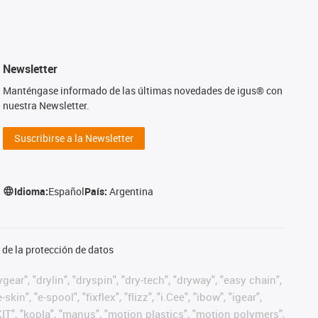
Newsletter
Manténgase informado de las últimas novedades de igus® con
nuestra Newsletter.
Suscribirse a la Newsletter
Idioma:
Español
País:
Argentina
de la protección de datos
ear", "drylin", "dryspin", "dry-tech", "dryway", "easy chain",
", "e-spool", "fixflex", "flizz", "i.Cee", "ibow", "igear",
eKIT", "kopla", "manus", "motion plastics", "motion polymers",