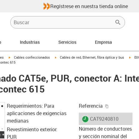
Regístrese en nuestra tienda online
o
Industrias
Servicios
Empresa
igus-icon-arrow-right
igus-icon-arrow-right
igus-
les
Cables confeccionados
Cables de red, Ethernet, fibra óptica y bus
Et
contec 615
ado CAT5e, PUR, conector A: Int
rcontec 615
igus-icon-cop
Requerimientos: Para
Referencia
aplicaciones de exigencias
igus-icon-lieferzeit
CAT9240810
medianas
Número de conductores
Revestimiento exterior:
y sección nominal del
PUR