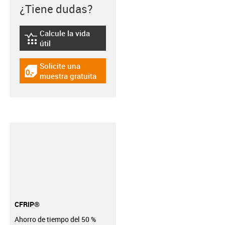
¿Tiene dudas?
Calcule la vida
igus-icon-lebensdauerrechner
útil
Solicite una
igus-icon-gratismuster
muestra gratuita
CFRIP®
Ahorro de tiempo del 50 %