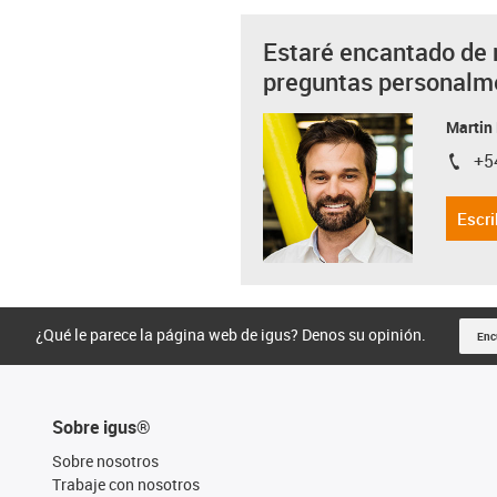
Estaré encantado de 
preguntas personalm
Martin
+5
igus-i
Escri
¿Qué le parece la página web de igus? Denos su opinión.
Enc
Sobre igus®
Sobre nosotros
Trabaje con nosotros