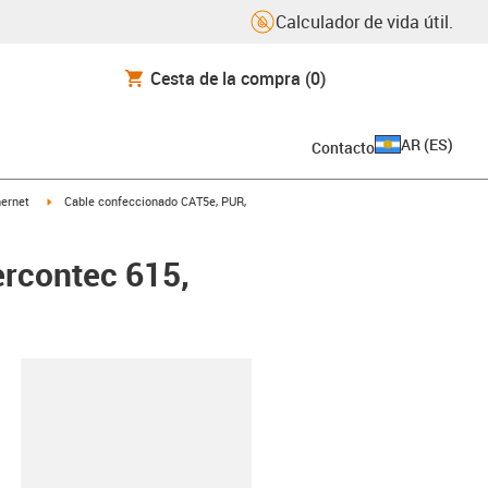
Calculador de vida útil.
Cesta de la compra
(0)
AR
(
ES
)
Contacto
icon-arrow-right
igus-icon-arrow-right
hernet
Cable confeccionado CAT5e, PUR,
ercontec 615,
y-clipboard