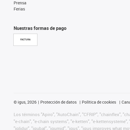
Prensa
Ferias
Nuestras formas de pago
FACTURA
©
igus, 2026
Protección de datos
Política de cookies
Cana
Los términos "Apiro", "AutoChain", "CFRIP", "chainflex", "chai
"e-chain", "e-chain systems", "e-ketten", "e-kettensysteme", "e
"iglidur", "igubal", "igumid", "igus", "igus improves what mo