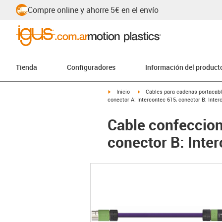
Compre online y ahorre 5€ en el envío
Tienda
Configuradores
Información del product
igus-icon-arrow-right
igus-icon-arrow-right
Inicio
Cables para cadenas portacab
conector A: Intercontec 615, conector B: Inter
Cable confeccion
conector B: Inte