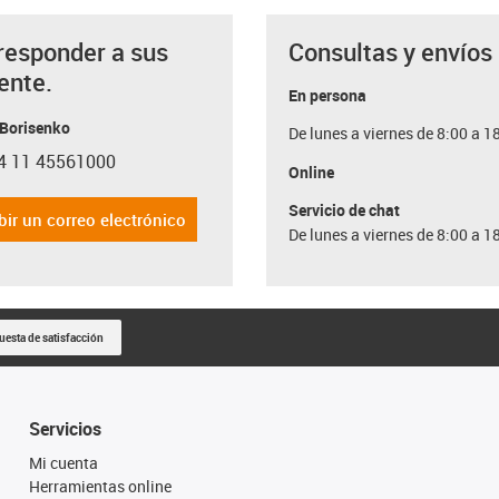
responder a sus
Consultas y envíos
ente.
En persona
 Borisenko
De lunes a viernes de 8:00 a 1
4 11 45561000
con-phone
Online
Servicio de chat
bir un correo electrónico
De lunes a viernes de 8:00 a 1
uesta de satisfacción
Servicios
Mi cuenta
Herramientas online