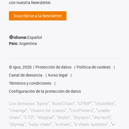
con nuestra Newsletter.
Suscribirse a la Newsletter
Idioma:
Español
País:
Argentina
©
igus, 2026
Protección de datos
Política de cookies
Canal de denuncia
Aviso legal
Términos y condiciones
Configuración de la protección de datos
Los términos "Apiro", "AutoChain", "CFRIP", "chainflex",
"chainge", "chains for cranes", "ConProtect", "cradle-
chain", "CTD", "drygear", "drylin", "dryspin", "dry-tech",
"dryway", "easy chain", "e-chain", "e-chain systems", "e-