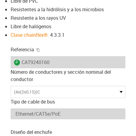
Libre de PVC
Resistentes a la hidrólisis y a los microbios
Resistente a los rayos UV
Libre de halógenos
Clase chainflex®:
4.3.3.1
igus-icon-copy-clipboard
Referencia
igus-icon-lieferzeit
CAT9240160
Número de conductores y sección nominal del
conductor
(4x(2x0,15))C
Tipo de cable de bus
Diseño del enchufe