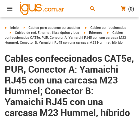
(0)
igus-icon-arrow-right
igus-icon-arrow-right
igus-icon-arrow-right
Inicio
Cables para cadenas portacables
Cables confeccionados
igus-icon-arrow-right
igus-icon-arrow-right
igus-icon-arrow-righ
Cables de red, Ethernet, fibra óptica y bus
Ethernet
Cables
confeccionados CAT5e, PUR, Conector A: Yamaichi RJ45 con una carcasa M23
Hummel; Conector B: Yamaichi RJ45 con una carcasa M23 Hummel, híbrido
Cables confeccionados CAT5e,
PUR, Conector A: Yamaichi
RJ45 con una carcasa M23
Hummel; Conector B:
Yamaichi RJ45 con una
carcasa M23 Hummel, híbrido