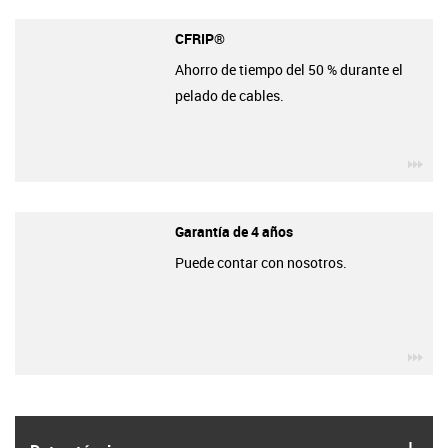
CFRIP®
Ahorro de tiempo del 50 % durante el
pelado de cables.
igu
Garantía de 4 años
Puede contar con nosotros.
igu
igus