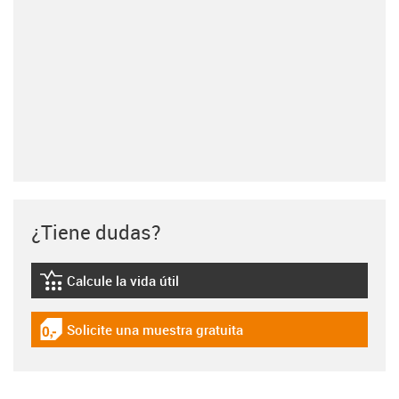
¿Tiene dudas?
Calcule la vida útil
igus-icon-lebensdauerrechner
Solicite una muestra gratuita
igus-icon-gratismuster