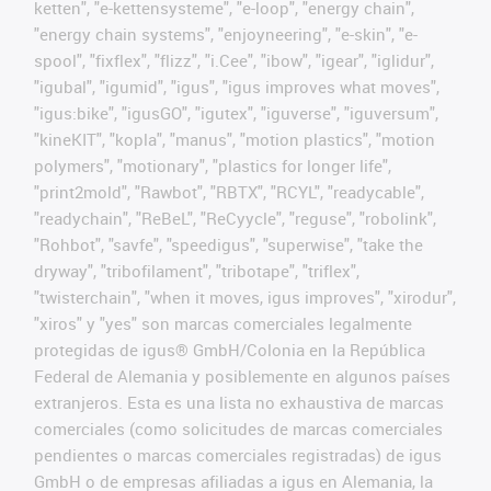
ketten", "e-kettensysteme", "e-loop", "energy chain",
"energy chain systems", "enjoyneering", "e-skin", "e-
spool", "fixflex", "flizz", "i.Cee", "ibow", "igear", "iglidur",
"igubal", "igumid", "igus", "igus improves what moves",
"igus:bike", "igusGO", "igutex", "iguverse", "iguversum",
"kineKIT", "kopla", "manus", "motion plastics", "motion
polymers", "motionary", "plastics for longer life",
"print2mold", "Rawbot", "RBTX", "RCYL", "readycable",
"readychain", "ReBeL", "ReCyycle", "reguse", "robolink",
"Rohbot", "savfe", "speedigus", "superwise", "take the
dryway", "tribofilament", "tribotape", "triflex",
"twisterchain", "when it moves, igus improves", "xirodur",
"xiros" y "yes" son marcas comerciales legalmente
protegidas de igus® GmbH/Colonia en la República
Federal de Alemania y posiblemente en algunos países
extranjeros. Esta es una lista no exhaustiva de marcas
comerciales (como solicitudes de marcas comerciales
pendientes o marcas comerciales registradas) de igus
GmbH o de empresas afiliadas a igus en Alemania, la