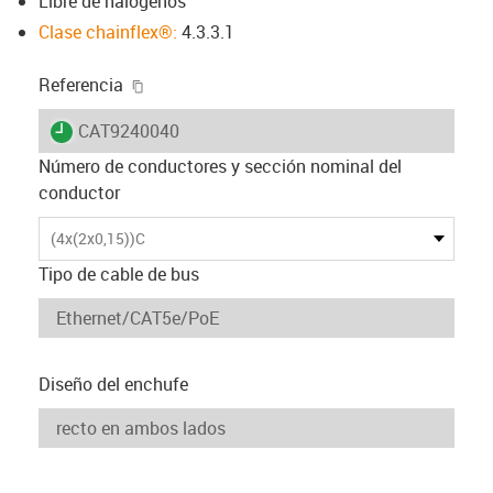
Libre de halógenos
Clase chainflex®:
4.3.3.1
igus-icon-copy-clipboard
Referencia
igus-icon-lieferzeit
CAT9240040
Número de conductores y sección nominal del
conductor
(4x(2x0,15))C
Tipo de cable de bus
Diseño del enchufe