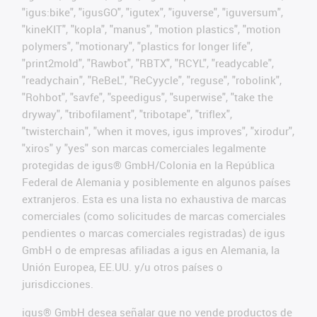
"igus:bike", "igusGO", "igutex", "iguverse", "iguversum",
"kineKIT", "kopla", "manus", "motion plastics", "motion
polymers", "motionary", "plastics for longer life",
"print2mold", "Rawbot", "RBTX", "RCYL", "readycable",
"readychain", "ReBeL", "ReCyycle", "reguse", "robolink",
"Rohbot", "savfe", "speedigus", "superwise", "take the
dryway", "tribofilament", "tribotape", "triflex",
"twisterchain", "when it moves, igus improves", "xirodur",
"xiros" y "yes" son marcas comerciales legalmente
protegidas de igus® GmbH/Colonia en la República
Federal de Alemania y posiblemente en algunos países
extranjeros. Esta es una lista no exhaustiva de marcas
comerciales (como solicitudes de marcas comerciales
pendientes o marcas comerciales registradas) de igus
GmbH o de empresas afiliadas a igus en Alemania, la
Unión Europea, EE.UU. y/u otros países o
jurisdicciones.
igus® GmbH desea señalar que no vende productos de