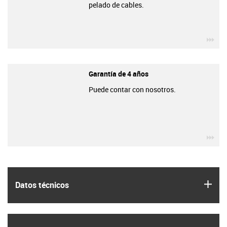
pelado de cables.
igu
Garantía de 4 años
Puede contar con nosotros.
igu
igus
Datos técnicos