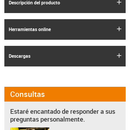
igus
Descripción del producto
igus
Herramientas online
igus
Descargas
Consultas
Estaré encantado de responder a sus
preguntas personalmente.