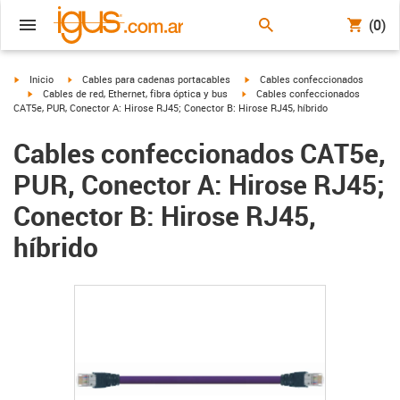
(0)
igus-icon-arrow-right
igus-icon-arrow-right
igus-icon-arrow-right
Inicio
Cables para cadenas portacables
Cables confeccionados
igus-icon-arrow-right
igus-icon-arrow-right
Cables de red, Ethernet, fibra óptica y bus
Cables confeccionados
CAT5e, PUR, Conector A: Hirose RJ45; Conector B: Hirose RJ45, híbrido
Cables confeccionados CAT5e,
PUR, Conector A: Hirose RJ45;
Conector B: Hirose RJ45,
híbrido