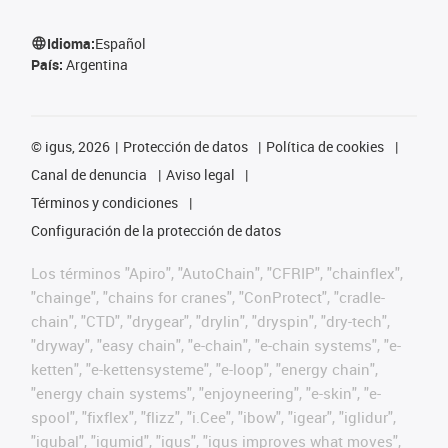
Idioma:
Español
País:
Argentina
©
igus, 2026
Protección de datos
Política de cookies
Canal de denuncia
Aviso legal
Términos y condiciones
Configuración de la protección de datos
Los términos "Apiro", "AutoChain", "CFRIP", "chainflex",
"chainge", "chains for cranes", "ConProtect", "cradle-
chain", "CTD", "drygear", "drylin", "dryspin", "dry-tech",
"dryway", "easy chain", "e-chain", "e-chain systems", "e-
ketten", "e-kettensysteme", "e-loop", "energy chain",
"energy chain systems", "enjoyneering", "e-skin", "e-
spool", "fixflex", "flizz", "i.Cee", "ibow", "igear", "iglidur",
"igubal", "igumid", "igus", "igus improves what moves",