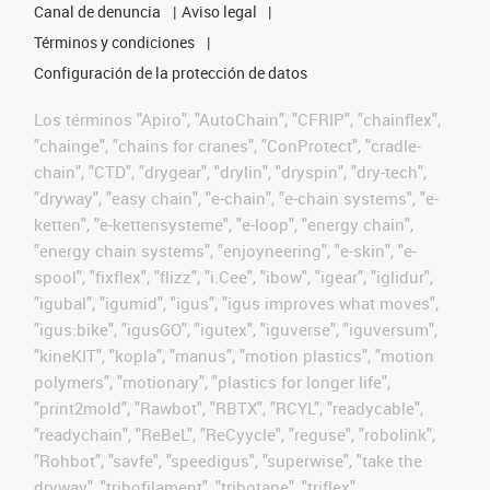
Canal de denuncia
Aviso legal
Términos y condiciones
Configuración de la protección de datos
Los términos "Apiro", "AutoChain", "CFRIP", "chainflex",
"chainge", "chains for cranes", "ConProtect", "cradle-
chain", "CTD", "drygear", "drylin", "dryspin", "dry-tech",
"dryway", "easy chain", "e-chain", "e-chain systems", "e-
ketten", "e-kettensysteme", "e-loop", "energy chain",
"energy chain systems", "enjoyneering", "e-skin", "e-
spool", "fixflex", "flizz", "i.Cee", "ibow", "igear", "iglidur",
"igubal", "igumid", "igus", "igus improves what moves",
"igus:bike", "igusGO", "igutex", "iguverse", "iguversum",
"kineKIT", "kopla", "manus", "motion plastics", "motion
polymers", "motionary", "plastics for longer life",
"print2mold", "Rawbot", "RBTX", "RCYL", "readycable",
"readychain", "ReBeL", "ReCyycle", "reguse", "robolink",
"Rohbot", "savfe", "speedigus", "superwise", "take the
dryway", "tribofilament", "tribotape", "triflex",