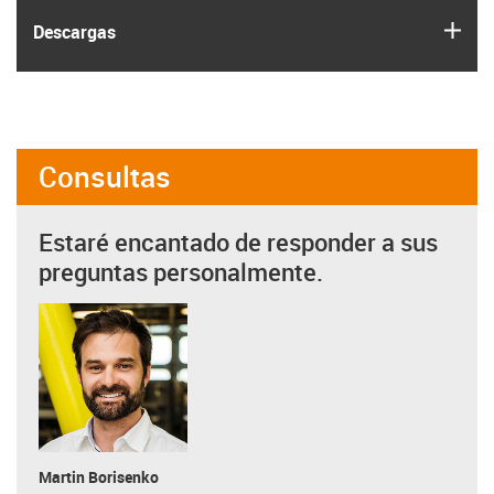
igus
Descargas
Consultas
Estaré encantado de responder a sus
preguntas personalmente.
Martin Borisenko