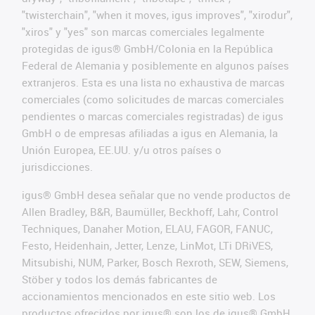
"twisterchain", "when it moves, igus improves", "xirodur",
"xiros" y "yes" son marcas comerciales legalmente
protegidas de igus® GmbH/Colonia en la República
Federal de Alemania y posiblemente en algunos países
extranjeros. Esta es una lista no exhaustiva de marcas
comerciales (como solicitudes de marcas comerciales
pendientes o marcas comerciales registradas) de igus
GmbH o de empresas afiliadas a igus en Alemania, la
Unión Europea, EE.UU. y/u otros países o
jurisdicciones.
igus® GmbH desea señalar que no vende productos de
Allen Bradley, B&R, Baumüller, Beckhoff, Lahr, Control
Techniques, Danaher Motion, ELAU, FAGOR, FANUC,
Festo, Heidenhain, Jetter, Lenze, LinMot, LTi DRiVES,
Mitsubishi, NUM, Parker, Bosch Rexroth, SEW, Siemens,
Stöber y todos los demás fabricantes de
accionamientos mencionados en este sitio web. Los
productos ofrecidos por igus® son los de igus® GmbH.