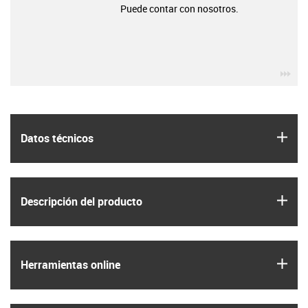
Puede contar con nosotros.
igu
igus
Datos técnicos
igus
Descripción del producto
igus
Herramientas online