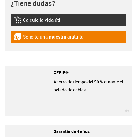
¿Tiene dudas?
Calcule la vida útil
igus-icon-lebensdauerrechner
Solicite una muestra gratuita
igus-icon-gratismuster
CFRIP®
Ahorro de tiempo del 50 % durante el
pelado de cables.
igu
Garantía de 4 años