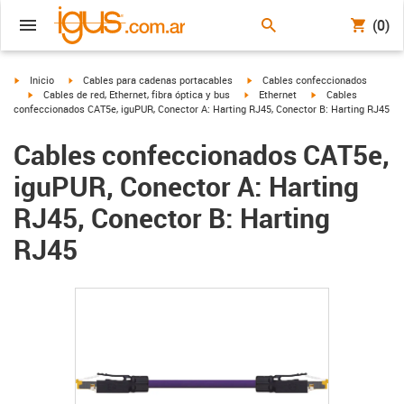
(0)
igus-icon-arrow-right
igus-icon-arrow-right
igus-icon-arrow-right
Inicio
Cables para cadenas portacables
Cables confeccionados
igus-icon-arrow-right
igus-icon-arrow-right
igus-icon-arrow-righ
Cables de red, Ethernet, fibra óptica y bus
Ethernet
Cables
confeccionados CAT5e, iguPUR, Conector A: Harting RJ45, Conector B: Harting RJ45
Cables confeccionados CAT5e,
iguPUR, Conector A: Harting
RJ45, Conector B: Harting
RJ45