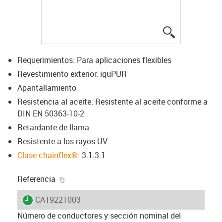
igus-icon-lup
Requerimientos: Para aplicaciones flexibles
Revestimiento exterior: iguPUR
Apantallamiento
Resistencia al aceite: Resistente al aceite conforme a
DIN EN 50363-10-2
Retardante de llama
Resistente a los rayos UV
Clase chainflex®:
3.1.3.1
igus-icon-copy-clipboard
Referencia
igus-icon-lieferzeit
CAT9221003
Número de conductores y sección nominal del