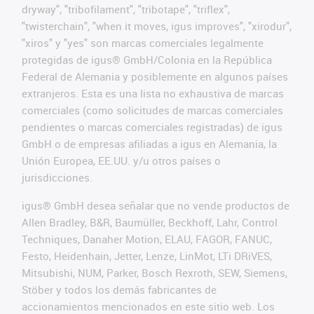
dryway", "tribofilament", "tribotape", "triflex",
"twisterchain", "when it moves, igus improves", "xirodur",
"xiros" y "yes" son marcas comerciales legalmente
protegidas de igus® GmbH/Colonia en la República
Federal de Alemania y posiblemente en algunos países
extranjeros. Esta es una lista no exhaustiva de marcas
comerciales (como solicitudes de marcas comerciales
pendientes o marcas comerciales registradas) de igus
GmbH o de empresas afiliadas a igus en Alemania, la
Unión Europea, EE.UU. y/u otros países o
jurisdicciones.
igus® GmbH desea señalar que no vende productos de
Allen Bradley, B&R, Baumüller, Beckhoff, Lahr, Control
Techniques, Danaher Motion, ELAU, FAGOR, FANUC,
Festo, Heidenhain, Jetter, Lenze, LinMot, LTi DRiVES,
Mitsubishi, NUM, Parker, Bosch Rexroth, SEW, Siemens,
Stöber y todos los demás fabricantes de
accionamientos mencionados en este sitio web. Los