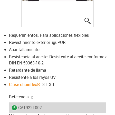
igus-icon-lup
Requerimientos: Para aplicaciones flexibles
Revestimiento exterior: iguPUR
Apantallamiento
Resistencia al aceite: Resistente al aceite conforme a
DIN EN 50363-10-2
Retardante de llama
Resistente a los rayos UV
Clase chainflex®:
3.1.3.1
igus-icon-copy-clipboard
Referencia
igus-icon-lieferzeit
CAT9221002