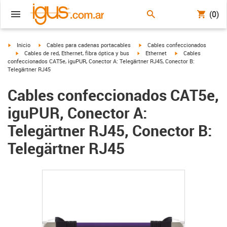
(0)
igus-icon-arrow-right
igus-icon-arrow-right
igus-icon-arrow-right
Inicio
Cables para cadenas portacables
Cables confeccionados
igus-icon-arrow-right
igus-icon-arrow-right
igus-icon-arrow-righ
Cables de red, Ethernet, fibra óptica y bus
Ethernet
Cables
confeccionados CAT5e, iguPUR, Conector A: Telegärtner RJ45, Conector B:
Telegärtner RJ45
Cables confeccionados CAT5e,
iguPUR, Conector A:
Telegärtner RJ45, Conector B:
Telegärtner RJ45