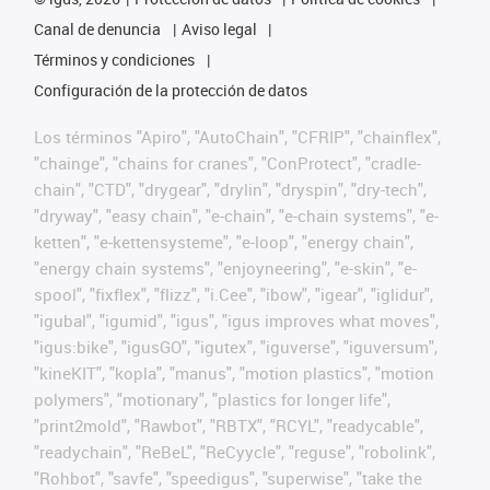
Canal de denuncia
Aviso legal
Términos y condiciones
Configuración de la protección de datos
Los términos "Apiro", "AutoChain", "CFRIP", "chainflex",
"chainge", "chains for cranes", "ConProtect", "cradle-
chain", "CTD", "drygear", "drylin", "dryspin", "dry-tech",
"dryway", "easy chain", "e-chain", "e-chain systems", "e-
ketten", "e-kettensysteme", "e-loop", "energy chain",
"energy chain systems", "enjoyneering", "e-skin", "e-
spool", "fixflex", "flizz", "i.Cee", "ibow", "igear", "iglidur",
"igubal", "igumid", "igus", "igus improves what moves",
"igus:bike", "igusGO", "igutex", "iguverse", "iguversum",
"kineKIT", "kopla", "manus", "motion plastics", "motion
polymers", "motionary", "plastics for longer life",
"print2mold", "Rawbot", "RBTX", "RCYL", "readycable",
"readychain", "ReBeL", "ReCyycle", "reguse", "robolink",
"Rohbot", "savfe", "speedigus", "superwise", "take the