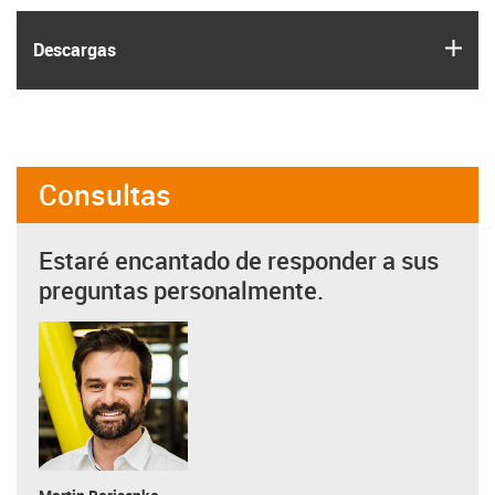
igus
Descargas
Consultas
Estaré encantado de responder a sus
preguntas personalmente.