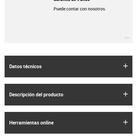
Puede contar con nosotros.
igu
igus
Datos técnicos
igus
Descripción del producto
igus
Herramientas online