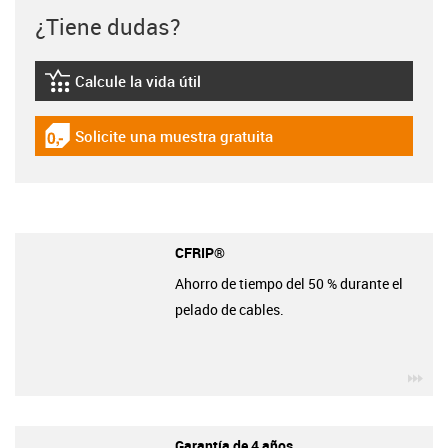
¿Tiene dudas?
Calcule la vida útil
igus-icon-lebensdauerrechner
Solicite una muestra gratuita
igus-icon-gratismuster
CFRIP®
Ahorro de tiempo del 50 % durante el
pelado de cables.
igu
Garantía de 4 años