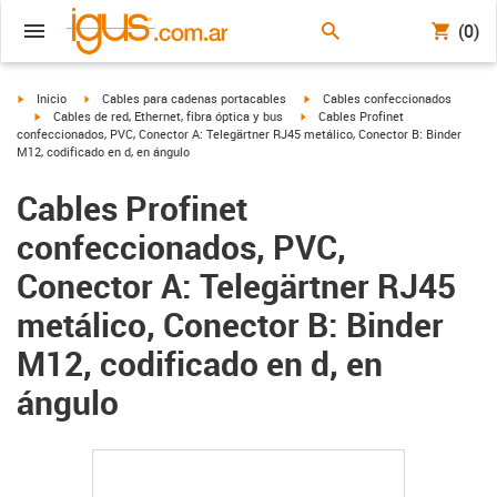
(0)
igus-icon-arrow-right
igus-icon-arrow-right
igus-icon-arrow-right
Inicio
Cables para cadenas portacables
Cables confeccionados
igus-icon-arrow-right
igus-icon-arrow-right
Cables de red, Ethernet, fibra óptica y bus
Cables Profinet
confeccionados, PVC, Conector A: Telegärtner RJ45 metálico, Conector B: Binder
M12, codificado en d, en ángulo
Cables Profinet
confeccionados, PVC,
Conector A: Telegärtner RJ45
metálico, Conector B: Binder
M12, codificado en d, en
ángulo