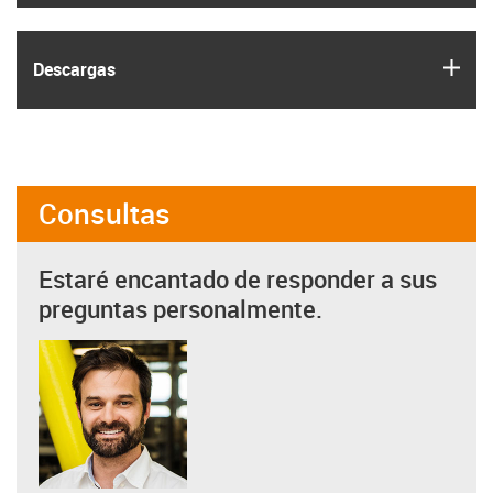
igus
Descargas
Consultas
Estaré encantado de responder a sus
preguntas personalmente.