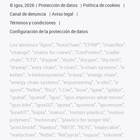
©
igus, 2026
Protección de datos
Política de cookies
Canal de denuncia
Aviso legal
Términos y condiciones
Configuración de la protección de datos
Los términos "Apiro", "AutoChain", "CFRIP", "chainflex",
"chainge", "chains for cranes", "ConProtect", "cradle-
chain", "CTD", "drygear", "drylin", "dryspin", "dry-tech",
"dryway", "easy chain", "e-chain", "e-chain systems", "e-
ketten", "e-kettensysteme", "e-loop", "energy chain",
"energy chain systems", "enjoyneering", "e-skin", "e-
spool", "fixflex", "flizz", "i.Cee", "ibow", "igear", "iglidur",
"igubal", "igumid", "igus", "igus improves what moves",
"igus:bike", "igusGO", "igutex", "iguverse", "iguversum",
"kineKIT", "kopla", "manus", "motion plastics", "motion
polymers", "motionary", "plastics for longer life",
"print2mold", "Rawbot", "RBTX", "RCYL", "readycable",
"readychain", "ReBeL", "ReCyycle", "reguse", "robolink",