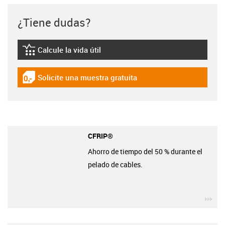
¿Tiene dudas?
Calcule la vida útil
igus-icon-lebensdauerrechner
Solicite una muestra gratuita
igus-icon-gratismuster
CFRIP®
Ahorro de tiempo del 50 % durante el
pelado de cables.
igu