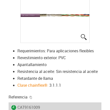
igus-icon-lup
Requerimientos: Para aplicaciones flexibles
Revestimiento exterior: PVC
Apantallamiento
Resistencia al aceite: Sin resistencia al aceite
Retardante de llama
Clase chainflex®:
3.1.1.1
igus-icon-copy-clipboard
Referencia
igus-icon-lieferzeit
CAT9161009