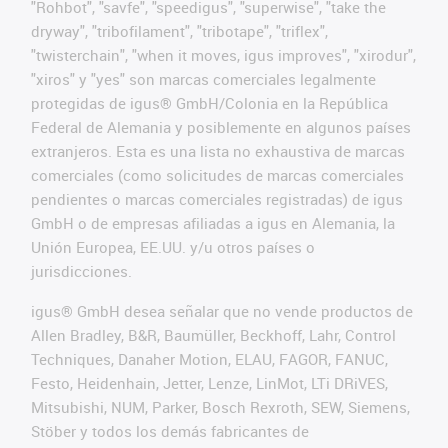
"Rohbot", "savfe", "speedigus", "superwise", "take the
dryway", "tribofilament", "tribotape", "triflex",
"twisterchain", "when it moves, igus improves", "xirodur",
"xiros" y "yes" son marcas comerciales legalmente
protegidas de igus® GmbH/Colonia en la República
Federal de Alemania y posiblemente en algunos países
extranjeros. Esta es una lista no exhaustiva de marcas
comerciales (como solicitudes de marcas comerciales
pendientes o marcas comerciales registradas) de igus
GmbH o de empresas afiliadas a igus en Alemania, la
Unión Europea, EE.UU. y/u otros países o
jurisdicciones.
igus® GmbH desea señalar que no vende productos de
Allen Bradley, B&R, Baumüller, Beckhoff, Lahr, Control
Techniques, Danaher Motion, ELAU, FAGOR, FANUC,
Festo, Heidenhain, Jetter, Lenze, LinMot, LTi DRiVES,
Mitsubishi, NUM, Parker, Bosch Rexroth, SEW, Siemens,
Stöber y todos los demás fabricantes de