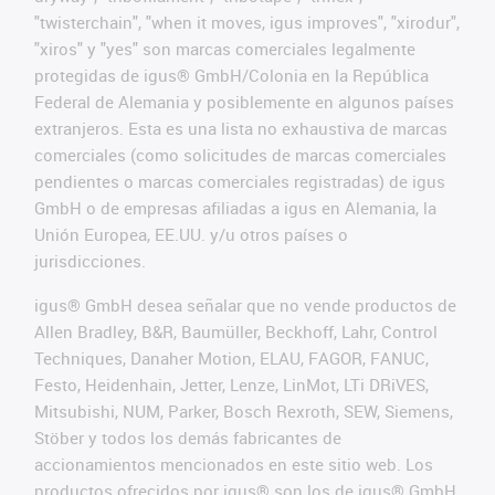
"twisterchain", "when it moves, igus improves", "xirodur",
"xiros" y "yes" son marcas comerciales legalmente
protegidas de igus® GmbH/Colonia en la República
Federal de Alemania y posiblemente en algunos países
extranjeros. Esta es una lista no exhaustiva de marcas
comerciales (como solicitudes de marcas comerciales
pendientes o marcas comerciales registradas) de igus
GmbH o de empresas afiliadas a igus en Alemania, la
Unión Europea, EE.UU. y/u otros países o
jurisdicciones.
igus® GmbH desea señalar que no vende productos de
Allen Bradley, B&R, Baumüller, Beckhoff, Lahr, Control
Techniques, Danaher Motion, ELAU, FAGOR, FANUC,
Festo, Heidenhain, Jetter, Lenze, LinMot, LTi DRiVES,
Mitsubishi, NUM, Parker, Bosch Rexroth, SEW, Siemens,
Stöber y todos los demás fabricantes de
accionamientos mencionados en este sitio web. Los
productos ofrecidos por igus® son los de igus® GmbH.