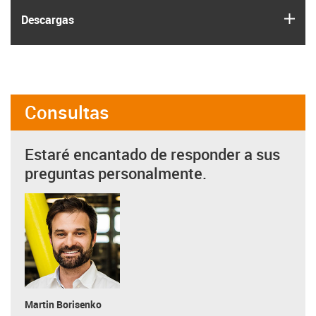
igus
Descargas
Consultas
Estaré encantado de responder a sus
preguntas personalmente.
Martin Borisenko