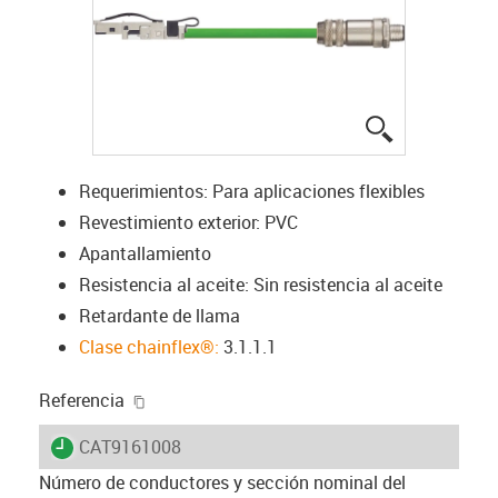
igus-icon-lup
Requerimientos: Para aplicaciones flexibles
Revestimiento exterior: PVC
Apantallamiento
Resistencia al aceite: Sin resistencia al aceite
Retardante de llama
Clase chainflex®:
3.1.1.1
igus-icon-copy-clipboard
Referencia
igus-icon-lieferzeit
CAT9161008
Número de conductores y sección nominal del