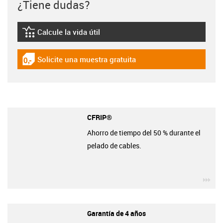
¿Tiene dudas?
Calcule la vida útil
igus-icon-lebensdauerrechner
Solicite una muestra gratuita
igus-icon-gratismuster
CFRIP®
Ahorro de tiempo del 50 % durante el
pelado de cables.
igu
Garantía de 4 años