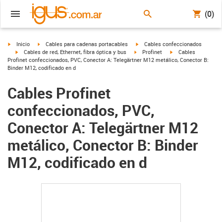
(0)
igus-icon-arrow-right
igus-icon-arrow-right
igus-icon-arrow-right
Inicio
Cables para cadenas portacables
Cables confeccionados
igus-icon-arrow-right
igus-icon-arrow-right
igus-icon-arrow-righ
Cables de red, Ethernet, fibra óptica y bus
Profinet
Cables
Profinet confeccionados, PVC, Conector A: Telegärtner M12 metálico, Conector B:
Binder M12, codificado en d
Cables Profinet
confeccionados, PVC,
Conector A: Telegärtner M12
metálico, Conector B: Binder
M12, codificado en d