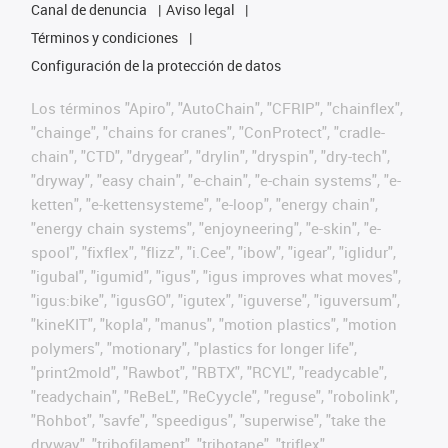
Canal de denuncia
Aviso legal
Términos y condiciones
Configuración de la protección de datos
Los términos "Apiro", "AutoChain", "CFRIP", "chainflex",
"chainge", "chains for cranes", "ConProtect", "cradle-
chain", "CTD", "drygear", "drylin", "dryspin", "dry-tech",
"dryway", "easy chain", "e-chain", "e-chain systems", "e-
ketten", "e-kettensysteme", "e-loop", "energy chain",
"energy chain systems", "enjoyneering", "e-skin", "e-
spool", "fixflex", "flizz", "i.Cee", "ibow", "igear", "iglidur",
"igubal", "igumid", "igus", "igus improves what moves",
"igus:bike", "igusGO", "igutex", "iguverse", "iguversum",
"kineKIT", "kopla", "manus", "motion plastics", "motion
polymers", "motionary", "plastics for longer life",
"print2mold", "Rawbot", "RBTX", "RCYL", "readycable",
"readychain", "ReBeL", "ReCyycle", "reguse", "robolink",
"Rohbot", "savfe", "speedigus", "superwise", "take the
dryway", "tribofilament", "tribotape", "triflex",