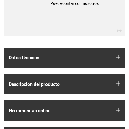
Puede contar con nosotros.
igu
igus
Datos técnicos
igus
Descripción del producto
igus
Herramientas online