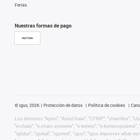
Ferias
Nuestras formas de pago
FACTURA
©
igus, 2026
Protección de datos
Política de cookies
Cana
Los términos "Apiro", "AutoChain", "CFRIP", "chainflex", "chai
"e-chain", "e-chain systems", "e-ketten", "e-kettensysteme", "e
"iglidur", "igubal", "igumid", "igus", "igus improves what mo