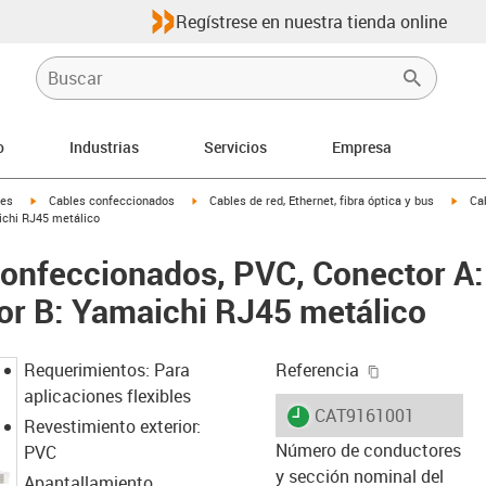
Regístrese en nuestra tienda online
o
Industrias
Servicios
Empresa
igus-icon-arrow-right
igus-icon-arrow-right
igus-
les
Cables confeccionados
Cables de red, Ethernet, fibra óptica y bus
Ca
ichi RJ45 metálico
confeccionados, PVC, Conector A
or B: Yamaichi RJ45 metálico
igus-icon-cop
Requerimientos: Para
Referencia
aplicaciones flexibles
igus-icon-lieferzeit
CAT9161001
Revestimiento exterior:
Número de conductores
PVC
y sección nominal del
Apantallamiento