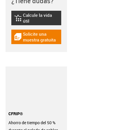
¿Tiene dudas?
Calcule la vida
igus-icon-lebensdauerrechner
útil
Solicite una
igus-icon-gratismuster
muestra gratuita
CFRIP®
Ahorro de tiempo del 50 %