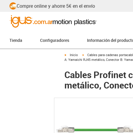
Compre online y ahorre 5€ en el envío
Tienda
Configuradores
Información del product
igus-icon-arrow-right
igus-icon-arrow-right
Inicio
Cables para cadenas portacab
A: Yamaichi RJ45 metálico, Conector B: Yama
Cables Profinet 
metálico, Conect