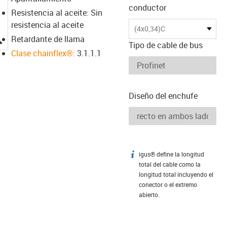
conductor
Resistencia al aceite: Sin
resistencia al aceite
(4x0,34)C
igus-icon-lupe
Retardante de llama
Tipo de cable de bus
Clase chainflex®:
3.1.1.1
Diseño del enchufe
igus® define la longitud
igus-icon-info
total del cable como la
longitud total incluyendo el
conector o el extremo
abierto.