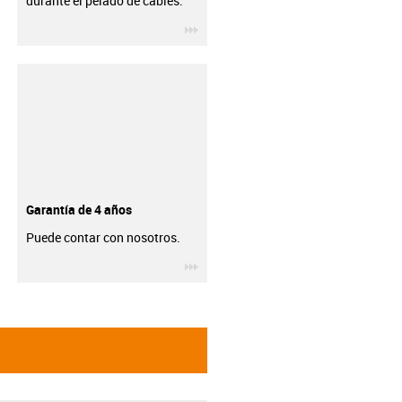
durante el pelado de cables.
igus-icon-3arrow
Garantía de 4 años
Puede contar con nosotros.
igus-icon-3arrow