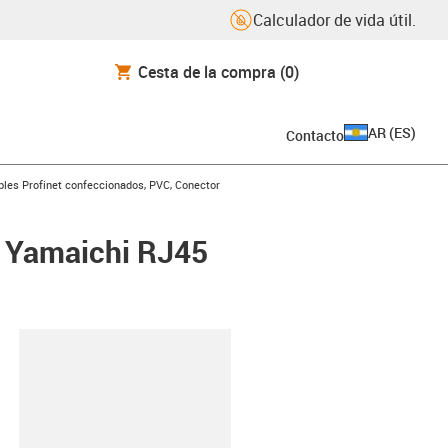
Calculador de vida útil.
Cesta de la compra
(0)
AR
(
ES
)
Contacto
icon-arrow-right
bles Profinet confeccionados, PVC, Conector
: Yamaichi RJ45
y-clipboard