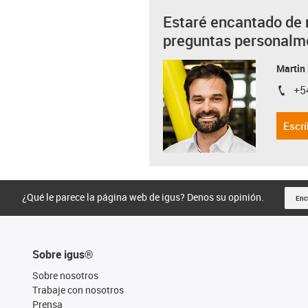
Estaré encantado de 
preguntas personalm
Martin
+5
igus-i
Escri
¿Qué le parece la página web de igus? Denos su opinión.
Enc
Sobre igus®
Sobre nosotros
Trabaje con nosotros
Prensa