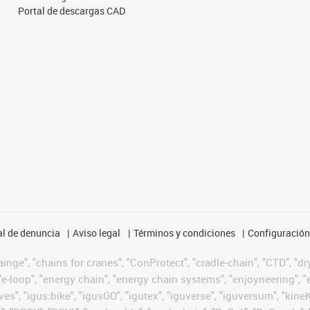
Portal de descargas CAD
l de denuncia
Aviso legal
Términos y condiciones
Configuración 
nge", "chains for cranes", "ConProtect", "cradle-chain", "CTD", "dryg
-loop", "energy chain", "energy chain systems", "enjoyneering", "e-skin
ves", "igus:bike", "igusGO", "igutex", "iguverse", "iguversum", "kin