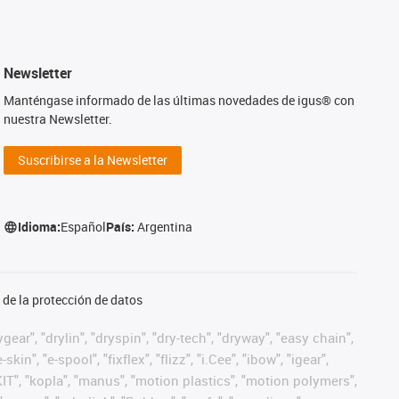
Newsletter
Manténgase informado de las últimas novedades de igus® con
nuestra Newsletter.
Suscribirse a la Newsletter
Idioma:
Español
País:
Argentina
de la protección de datos
ear", "drylin", "dryspin", "dry-tech", "dryway", "easy chain",
", "e-spool", "fixflex", "flizz", "i.Cee", "ibow", "igear",
eKIT", "kopla", "manus", "motion plastics", "motion polymers",