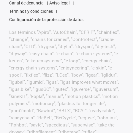
Canal de denuncia
Aviso legal
Términos y condiciones
Configuración de la protección de datos
Los términos "Apiro", "AutoChain", "CFRIP", "chainflex",
"chainge", "chains for cranes", "ConProtect", "cradle-
chain", "CTD", "drygear", "drylin", "dryspin", "dry-tech",
"dryway", "easy chain", "e-chain", "e-chain systems", "e-
ketten", "e-kettensysteme", "e-loop", "energy chain",
"energy chain systems", "enjoyneering", "e-skin", "e-
spool", "fixflex", "flizz", "i.Cee", "ibow", "igear", "iglidur",
"igubal", "igumid", "igus", "igus improves what moves",
"igus:bike", "igusGO", "igutex", "iguverse", "iguversum",
"kineKIT", "kopla", "manus", "motion plastics", "motion
polymers", "motionary", "plastics for longer life",
"print2mold", "Rawbot", "RBTX", "RCYL", "readycable",
"readychain", "ReBeL", "ReCyycle", "reguse", "robolink",
"Rohbot", "savfe", "speedigus", "superwise", "take the
dryway", "tribofilament", "tribotape", "triflex",