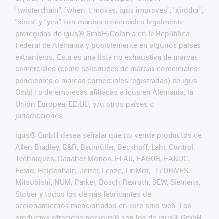
"twisterchain", "when it moves, igus improves", "xirodur",
"xiros" y "yes" son marcas comerciales legalmente
protegidas de igus® GmbH/Colonia en la República
Federal de Alemania y posiblemente en algunos países
extranjeros. Esta es una lista no exhaustiva de marcas
comerciales (como solicitudes de marcas comerciales
pendientes o marcas comerciales registradas) de igus
GmbH o de empresas afiliadas a igus en Alemania, la
Unión Europea, EE.UU. y/u otros países o
jurisdicciones.
igus® GmbH desea señalar que no vende productos de
Allen Bradley, B&R, Baumüller, Beckhoff, Lahr, Control
Techniques, Danaher Motion, ELAU, FAGOR, FANUC,
Festo, Heidenhain, Jetter, Lenze, LinMot, LTi DRiVES,
Mitsubishi, NUM, Parker, Bosch Rexroth, SEW, Siemens,
Stöber y todos los demás fabricantes de
accionamientos mencionados en este sitio web. Los
productos ofrecidos por igus® son los de igus® GmbH.