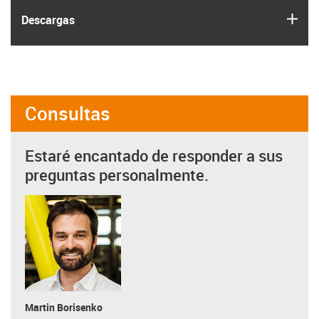
igus
Descargas
Consultas
Estaré encantado de responder a sus
preguntas personalmente.
Martin Borisenko