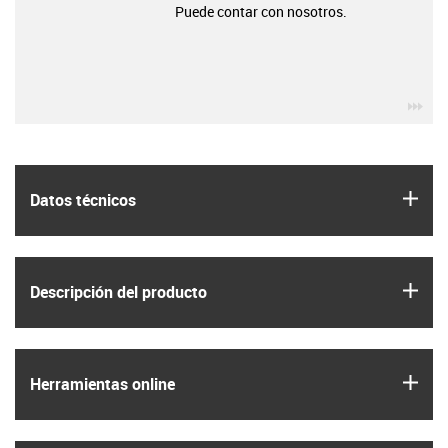
Puede contar con nosotros.
igu
igus
Datos técnicos
igus
Descripción del producto
igus
Herramientas online