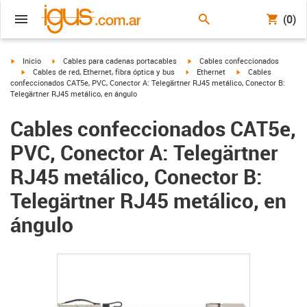
(0)
igus-icon-arrow-right
igus-icon-arrow-right
igus-icon-arrow-right
Inicio
Cables para cadenas portacables
Cables confeccionados
igus-icon-arrow-right
igus-icon-arrow-right
igus-icon-arrow-righ
Cables de red, Ethernet, fibra óptica y bus
Ethernet
Cables
confeccionados CAT5e, PVC, Conector A: Telegärtner RJ45 metálico, Conector B:
Telegärtner RJ45 metálico, en ángulo
Cables confeccionados CAT5e,
PVC, Conector A: Telegärtner
RJ45 metálico, Conector B:
Telegärtner RJ45 metálico, en
ángulo