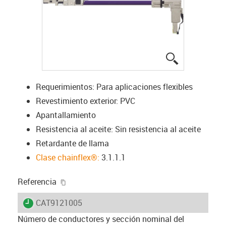
igus-icon-lup
Requerimientos: Para aplicaciones flexibles
Revestimiento exterior: PVC
Apantallamiento
Resistencia al aceite: Sin resistencia al aceite
Retardante de llama
Clase chainflex®:
3.1.1.1
igus-icon-copy-clipboard
Referencia
igus-icon-lieferzeit
CAT9121005
Número de conductores y sección nominal del