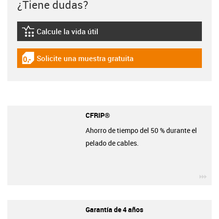
¿Tiene dudas?
Calcule la vida útil
igus-icon-lebensdauerrechner
Solicite una muestra gratuita
igus-icon-gratismuster
CFRIP®
Ahorro de tiempo del 50 % durante el
pelado de cables.
igu
Garantía de 4 años