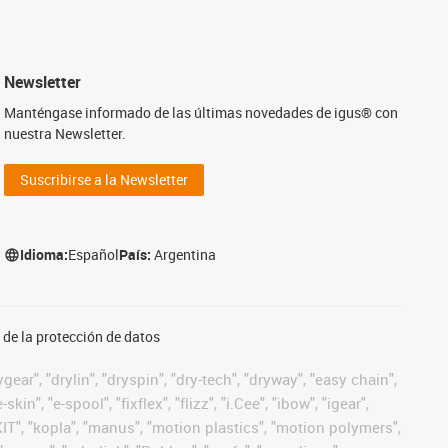
Newsletter
Manténgase informado de las últimas novedades de igus® con
nuestra Newsletter.
Suscribirse a la Newsletter
Idioma:
Español
País:
Argentina
de la protección de datos
ear", "drylin", "dryspin", "dry-tech", "dryway", "easy chain",
", "e-spool", "fixflex", "flizz", "i.Cee", "ibow", "igear",
eKIT", "kopla", "manus", "motion plastics", "motion polymers",