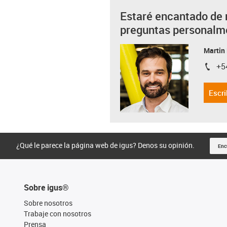
Estaré encantado de 
preguntas personalm
Martin
+5
igus-i
Escri
¿Qué le parece la página web de igus? Denos su opinión.
Enc
Sobre igus®
Sobre nosotros
Trabaje con nosotros
Prensa