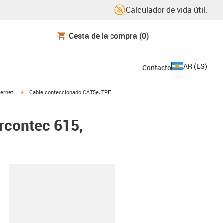
Calculador de vida útil.
Cesta de la compra
(0)
AR
(
ES
)
Contacto
icon-arrow-right
igus-icon-arrow-right
hernet
Cable confeccionado CAT5e, TPE,
rcontec 615,
y-clipboard