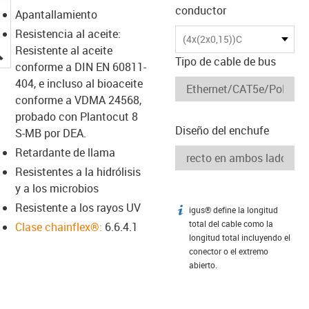
conductor
Apantallamiento
Resistencia al aceite:
(4x(2x0,15))C
igus-icon-lupe
Resistente al aceite
Tipo de cable de bus
conforme a DIN EN 60811-
404, e incluso al bioaceite
conforme a VDMA 24568,
probado con Plantocut 8
Diseño del enchufe
S-MB por DEA.
Retardante de llama
Resistentes a la hidrólisis
y a los microbios
Resistente a los rayos UV
igus® define la longitud
igus-icon-info
total del cable como la
Clase chainflex®:
6.6.4.1
longitud total incluyendo el
conector o el extremo
abierto.