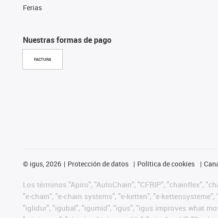
Ferias
Nuestras formas de pago
FACTURA
©
igus, 2026
Protección de datos
Política de cookies
Cana
Los términos "Apiro", "AutoChain", "CFRIP", "chainflex", "chai
"e-chain", "e-chain systems", "e-ketten", "e-kettensysteme", "e
"iglidur", "igubal", "igumid", "igus", "igus improves what mo