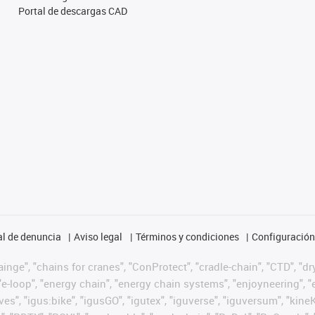
Portal de descargas CAD
l de denuncia
Aviso legal
Términos y condiciones
Configuración 
nge", "chains for cranes", "ConProtect", "cradle-chain", "CTD", "dryg
-loop", "energy chain", "energy chain systems", "enjoyneering", "e-skin
ves", "igus:bike", "igusGO", "igutex", "iguverse", "iguversum", "kin