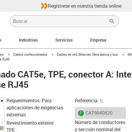
Regístrese en nuestra tienda online
o
Industrias
Servicios
Empresa
igus-icon-arrow-right
igus-icon-arrow-right
igus-
les
Cables confeccionados
Cables de red, Ethernet, fibra óptica y bus
Et
se RJ45
ado CAT5e, TPE, conector A: Inte
se RJ45
igus-icon-cop
Requerimientos: Para
Referencia
aplicaciones de exigencias
igus-icon-lieferzeit
CAT9040820
extremas
Número de conductores
Revestimiento exterior:
y sección nominal del
TPE