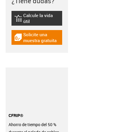
¿Tiene dudas?
Calcule la vida
igus-icon-lebensdauerrechner
útil
Solicite una
igus-icon-gratismuster
muestra gratuita
CFRIP®
Ahorro de tiempo del 50 %