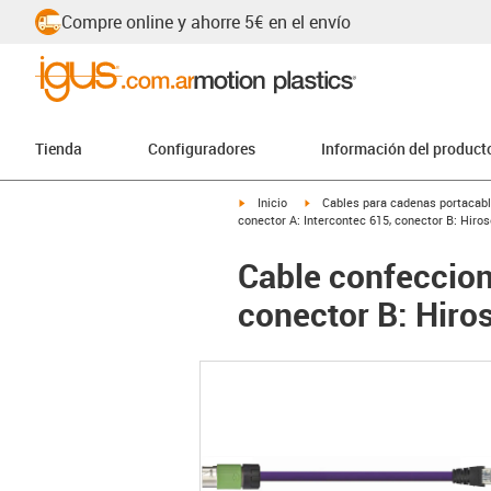
Compre online y ahorre 5€ en el envío
Tienda
Configuradores
Información del product
igus-icon-arrow-right
igus-icon-arrow-right
Inicio
Cables para cadenas portacab
conector A: Intercontec 615, conector B: Hiro
Cable confeccion
conector B: Hiro