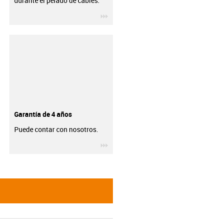
durante el pelado de cables.
igus-icon-3arrow
Garantía de 4 años
Puede contar con nosotros.
igus-icon-3arrow