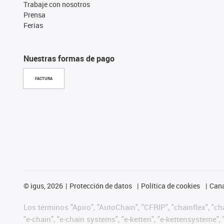
Trabaje con nosotros
Prensa
Ferias
Nuestras formas de pago
FACTURA
©
igus, 2026
Protección de datos
Política de cookies
Cana
Los términos "Apiro", "AutoChain", "CFRIP", "chainflex", "chai
"e-chain", "e-chain systems", "e-ketten", "e-kettensysteme", "e