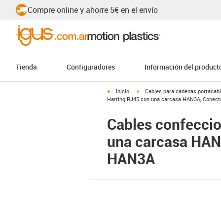
Compre online y ahorre 5€ en el envío
Tienda
Configuradores
Información del product
igus-icon-arrow-right
igus-icon-arrow-right
Inicio
Cables para cadenas portacab
Harting RJ45 con una carcasa HAN3A, Conect
Cables confeccio
una carcasa HAN
HAN3A