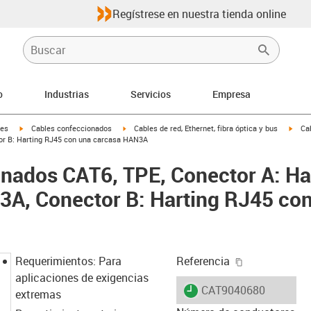
Regístrese en nuestra tienda online
o
Industrias
Servicios
Empresa
igus-icon-arrow-right
igus-icon-arrow-right
igus-
les
Cables confeccionados
Cables de red, Ethernet, fibra óptica y bus
Ca
or B: Harting RJ45 con una carcasa HAN3A
nados CAT6, TPE, Conector A: Ha
3A, Conector B: Harting RJ45 con
igus-icon-cop
Requerimientos: Para
Referencia
aplicaciones de exigencias
igus-icon-lieferzeit
CAT9040680
extremas