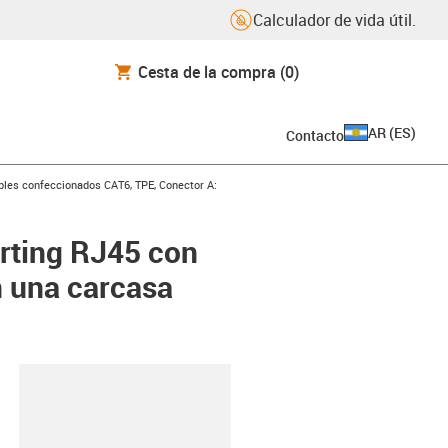
Calculador de vida útil.
Cesta de la compra
(0)
AR
(
ES
)
Contacto
icon-arrow-right
bles confeccionados CAT6, TPE, Conector A:
rting RJ45 con
 una carcasa
y-clipboard