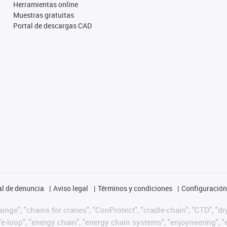
Herramientas online
Muestras gratuitas
Portal de descargas CAD
l de denuncia
Aviso legal
Términos y condiciones
Configuración 
nge", "chains for cranes", "ConProtect", "cradle-chain", "CTD", "dryg
-loop", "energy chain", "energy chain systems", "enjoyneering", "e-skin