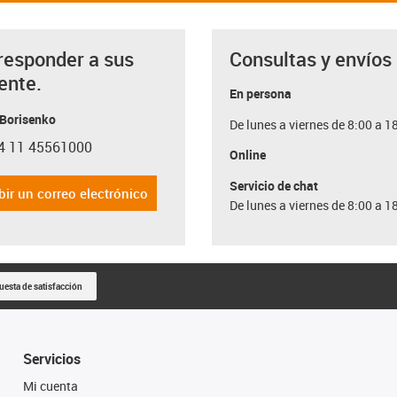
responder a sus
Consultas y envíos
ente.
En persona
 Borisenko
De lunes a viernes de 8:00 a 1
4 11 45561000
con-phone
Online
Servicio de chat
bir un correo electrónico
De lunes a viernes de 8:00 a 1
uesta de satisfacción
Servicios
Mi cuenta