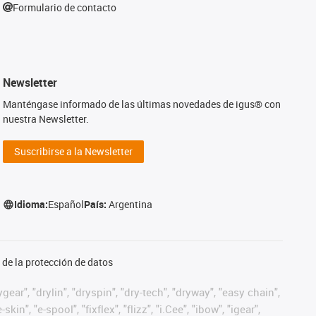
Formulario de contacto
Newsletter
Manténgase informado de las últimas novedades de igus® con
nuestra Newsletter.
Suscribirse a la Newsletter
Idioma:
Español
País:
Argentina
de la protección de datos
ear", "drylin", "dryspin", "dry-tech", "dryway", "easy chain",
", "e-spool", "fixflex", "flizz", "i.Cee", "ibow", "igear",