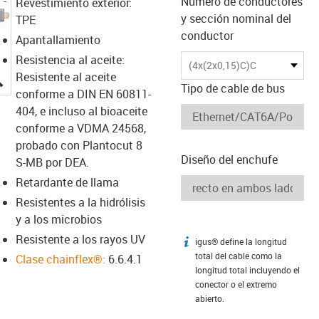
Número de conductores
Revestimiento exterior:
y sección nominal del
TPE
conductor
Apantallamiento
Resistencia al aceite:
(4x(2x0,15)C)C
igus-icon-lupe
Resistente al aceite
Tipo de cable de bus
conforme a DIN EN 60811-
404, e incluso al bioaceite
conforme a VDMA 24568,
probado con Plantocut 8
Diseño del enchufe
S-MB por DEA.
Retardante de llama
Resistentes a la hidrólisis
y a los microbios
Resistente a los rayos UV
igus® define la longitud
igus-icon-info
total del cable como la
Clase chainflex®:
6.6.4.1
longitud total incluyendo el
conector o el extremo
abierto.