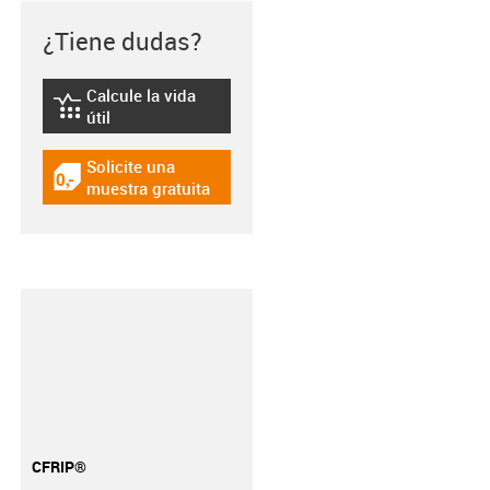
¿Tiene dudas?
Calcule la vida
igus-icon-lebensdauerrechner
útil
Solicite una
igus-icon-gratismuster
muestra gratuita
CFRIP®