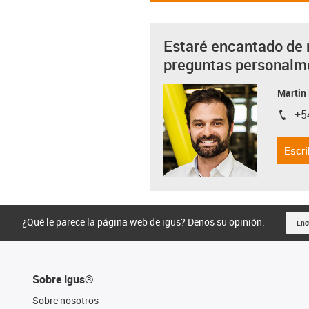
Estaré encantado de 
preguntas personalm
Martin
+5
igus-i
Escri
¿Qué le parece la página web de igus? Denos su opinión.
Enc
Sobre igus®
Sobre nosotros