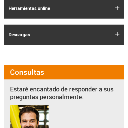
igus
Herramientas online
igus
Descargas
Consultas
Estaré encantado de responder a sus
preguntas personalmente.