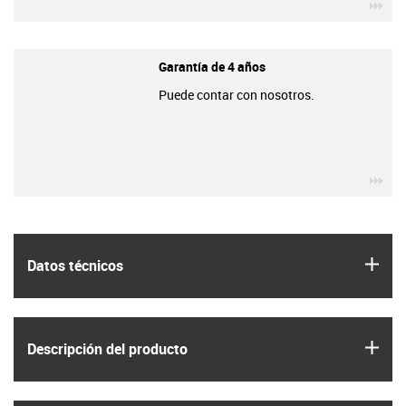
igu
Garantía de 4 años
Puede contar con nosotros.
igu
igus
Datos técnicos
igus
Descripción del producto