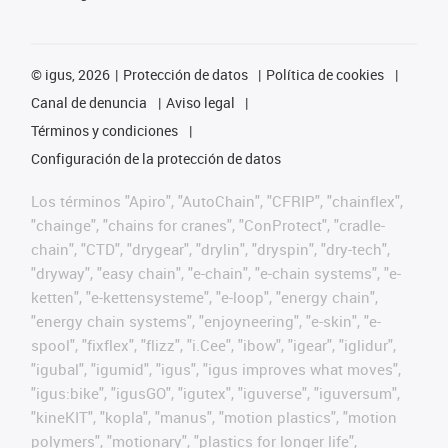
©
igus, 2026
Protección de datos
Política de cookies
Canal de denuncia
Aviso legal
Términos y condiciones
Configuración de la protección de datos
Los términos "Apiro", "AutoChain", "CFRIP", "chainflex",
"chainge", "chains for cranes", "ConProtect", "cradle-
chain", "CTD", "drygear", "drylin", "dryspin", "dry-tech",
"dryway", "easy chain", "e-chain", "e-chain systems", "e-
ketten", "e-kettensysteme", "e-loop", "energy chain",
"energy chain systems", "enjoyneering", "e-skin", "e-
spool", "fixflex", "flizz", "i.Cee", "ibow", "igear", "iglidur",
"igubal", "igumid", "igus", "igus improves what moves",
"igus:bike", "igusGO", "igutex", "iguverse", "iguversum",
"kineKIT", "kopla", "manus", "motion plastics", "motion
polymers", "motionary", "plastics for longer life",