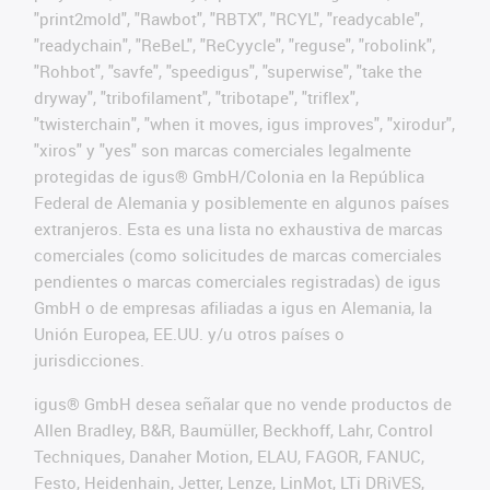
"print2mold", "Rawbot", "RBTX", "RCYL", "readycable",
"readychain", "ReBeL", "ReCyycle", "reguse", "robolink",
"Rohbot", "savfe", "speedigus", "superwise", "take the
dryway", "tribofilament", "tribotape", "triflex",
"twisterchain", "when it moves, igus improves", "xirodur",
"xiros" y "yes" son marcas comerciales legalmente
protegidas de igus® GmbH/Colonia en la República
Federal de Alemania y posiblemente en algunos países
extranjeros. Esta es una lista no exhaustiva de marcas
comerciales (como solicitudes de marcas comerciales
pendientes o marcas comerciales registradas) de igus
GmbH o de empresas afiliadas a igus en Alemania, la
Unión Europea, EE.UU. y/u otros países o
jurisdicciones.
igus® GmbH desea señalar que no vende productos de
Allen Bradley, B&R, Baumüller, Beckhoff, Lahr, Control
Techniques, Danaher Motion, ELAU, FAGOR, FANUC,
Festo, Heidenhain, Jetter, Lenze, LinMot, LTi DRiVES,