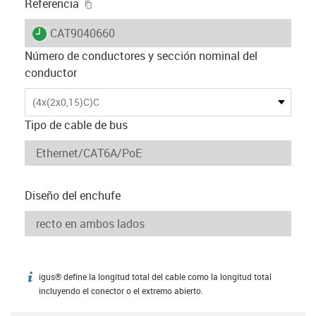
igus-icon-copy-clipboard
Referencia
igus-icon-lieferzeit
CAT9040660
Número de conductores y sección nominal del
conductor
(4x(2x0,15)C)C
Tipo de cable de bus
Diseño del enchufe
igus® define la longitud total del cable como la longitud total
igus-icon-info
incluyendo el conector o el extremo abierto.